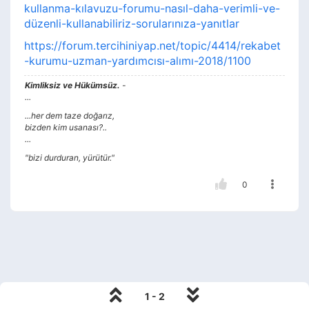
kullanma-kılavuzu-forumu-nasıl-daha-verimli-ve-
düzenli-kullanabiliriz-sorularınıza-yanıtlar
https://forum.tercihiniyap.net/topic/4414/rekabet
-kurumu-uzman-yardımcısı-alımı-2018/1100
Kimliksiz ve Hükümsüz.
-
...
...her dem taze doğarız,
bizden kim usanası?..
...
"bizi durduran, yürütür."
0
1 - 2