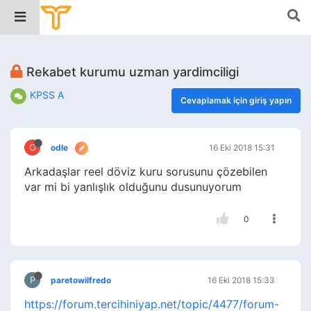
Rekabet kurumu uzman yardimciligi
KPSS A
Cevaplamak için giriş yapın
O
odle
16 Eki 2018 15:31
Arkadaşlar reel döviz kuru sorusunu çözebilen
var mi bi yanlışlık olduğunu dusunuyorum
0
P
paretowilfredo
16 Eki 2018 15:33
https://forum.tercihiniyap.net/topic/4477/forum-