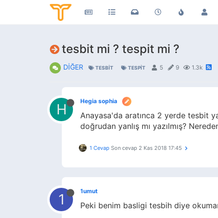
tesbit mi ? tespit mi ?
DİĞER
5
9
1.3k
TESBIT
TESPIT
Hegia sophia
H
Anayasa'da aratınca 2 yerde tesbit ya
doğrudan yanlış mı yazılmış? Nereden 
1 Cevap
Son cevap
2 Kas 2018 17:45
1umut
1
Peki benim basligi tesbih diye okum