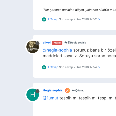
“Her çabanın nasibine düşen, yalnızca Allah’ın takdir
1 Cevap
Son cevap
2 Kas 2018 17:52
H
aliveli
@Hegia sophia
Yasaklı
@hegia-sophia
sorunuz bana bir özel 
maddeleri sayınız. Soruyu soran hoca
1 Cevap
Son cevap
2 Kas 2018 17:54
H
Hegia sophia
@1umut
H
@1umut
tesbih mi tespih mi tespi mi t