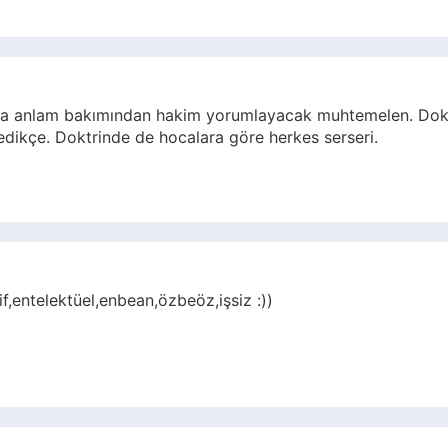
z da anlam bakımından hakim yorumlayacak muhtemelen. Do
edikçe. Doktrinde de hocalara göre herkes serseri.
tif,entelektüel,enbean,özbeöz,işsiz :))