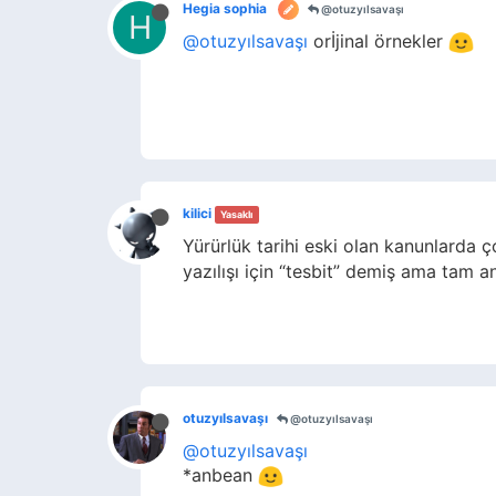
Hegia sophia
@otuzyılsavaşı
H
@otuzyılsavaşı
orİjinal örnekler
kilici
Yasaklı
Yürürlük tarihi eski olan kanunlarda ç
yazılışı için “tesbit” demiş ama tam 
otuzyılsavaşı
@otuzyılsavaşı
@otuzyılsavaşı
*anbean