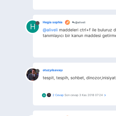
Hegia sophia
@aliveli
H
@aliveli
maddeleri ctrl+f ile buluru
tanımlayıcı bir kanun maddesi getirm
otuzyılsavaşı
tespit, tespih, sohbet, dinozor,inisiya
2 Cevap
Son cevap
3 Kas 2018 07:24
H