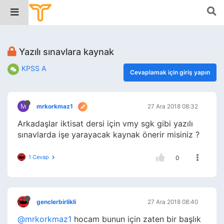
Yazılı sınavlara kaynak
KPSS A
Cevaplamak için giriş yapın
M
mrkorkmaz1
27 Ara 2018 08:32
Arkadaşlar iktisat dersi için vmy sgk gibi yazılı
sınavlarda işe yarayacak kaynak önerir misiniz ?
1 Cevap
0
genclerbirlikli
27 Ara 2018 08:40
@mrkorkmaz1
hocam bunun için zaten bir başlık