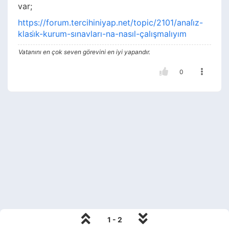
var;
https://forum.tercihiniyap.net/topic/2101/anali̇z-
klasi̇k-kurum-sınavları-na-nasıl-çalışmalıyım
Vatanını en çok seven görevini en iyi yapandır.
0
1 - 2