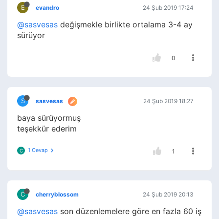
E
evandro
24 Şub 2019 17:24
@sasvesas
değişmekle birlikte ortalama 3-4 ay
sürüyor
0
S
sasvesas
24 Şub 2019 18:27
baya sürüyormuş
teşekkür ederim
1 Cevap
C
1
C
cherryblossom
24 Şub 2019 20:13
@sasvesas
son düzenlemelere göre en fazla 60 iş