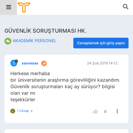
GÜVENLİK SORUŞTURMASI HK.
AKADEMİK PERSONEL
Cevaplamak için giriş yapın
S
sasvesas
24 Şub 2019 14:12
Herkese merhaba
bir üniversitenin araştırma görevliliğini kazandım.
Güvenlik soruşturmaları kaç ay sürüyor? bilgisi
olan var mı
teşekkürler
1 Cevap
E
0