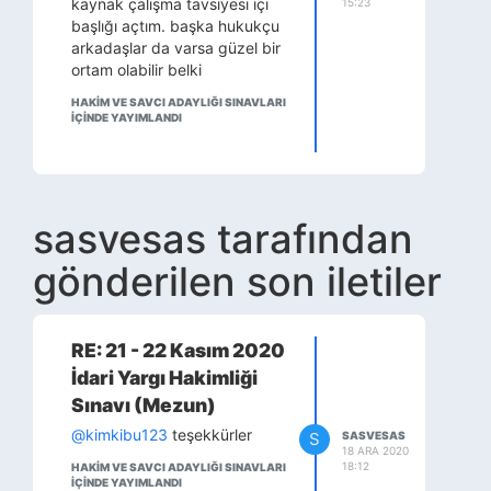
kaynak çalışma tavsiyesi içi
15:23
başlığı açtım. başka hukukçu
arkadaşlar da varsa güzel bir
ortam olabilir belki
HAKİM VE SAVCI ADAYLIĞI SINAVLARI
IÇINDE YAYIMLANDI
sasvesas tarafından
gönderilen son iletiler
RE: 21 - 22 Kasım 2020
İdari Yargı Hakimliği
Sınavı (Mezun)
@kimkibu123
teşekkürler
S
SASVESAS
18 ARA 2020
18:12
HAKİM VE SAVCI ADAYLIĞI SINAVLARI
IÇINDE YAYIMLANDI