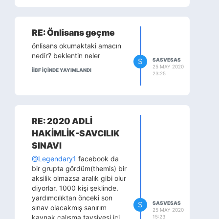
RE: Önlisans geçme
önlisans okumaktaki amacın
nedir? beklentin neler
S
SASVESAS
25 MAY 2020
İİBF IÇINDE YAYIMLANDI
23:25
RE: 2020 ADLİ
HAKİMLİK-SAVCILIK
SINAVI
@Legendary1
facebook da
bir grupta gördüm(themis) bir
aksilik olmazsa aralık gibi olur
diyorlar. 1000 kişi şeklinde.
yardımcılıktan önceki son
S
SASVESAS
sınav olacakmış sanırım
25 MAY 2020
kaynak çalışma tavsiyesi içi
15:23