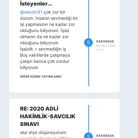
İsteyenler...
@oaydin91
çok zor bir
durum. İnsanın sevmediği bir
işi yapmasının ne kadar zor
olduğunu biliyorum. İşsiz
olmanın da ne kadar zor
S
SASVESAS
olduğunu biliyorum
20 HAZ 2020
İşsizlik > sevmediğin iş
21:17
Boş vakitlerde çalışmaya
çalışın bence çok zordur
biliyorum
DİĞER IÇINDE YAYIMLANDI
RE: 2020 ADLİ
HAKİMLİK-SAVCILIK
SINAVI
olur diye düşünüyorum.
S
SASVESAS