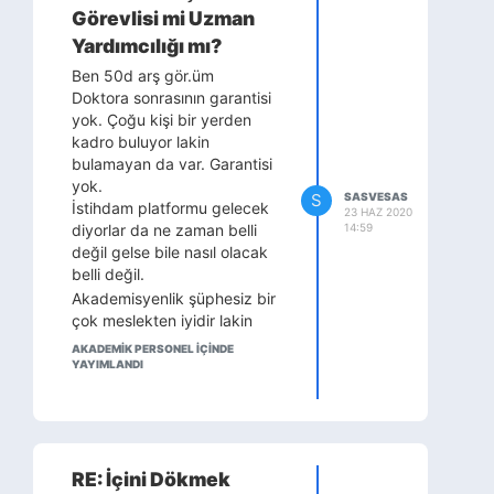
Görevlisi mi Uzman
Yardımcılığı mı?
Ben 50d arş gör.üm
Doktora sonrasının garantisi
yok. Çoğu kişi bir yerden
kadro buluyor lakin
bulamayan da var. Garantisi
yok.
S
SASVESAS
İstihdam platformu gelecek
23 HAZ 2020
14:59
diyorlar da ne zaman belli
değil gelse bile nasıl olacak
belli değil.
Akademisyenlik şüphesiz bir
çok meslekten iyidir lakin
yukarda söylediğim riskler de
AKADEMİK PERSONEL IÇINDE
işin gerçeği
YAYIMLANDI
RE: İçini Dökmek