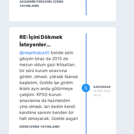
AKADEMİK PERSONEL IÇINDE
devam ediyordu . Tam ümit
YAYIMLANDI
kestim her şeyden derken
hukuk bir tık hayata bağladı
beni . 1 senelik maaşım
bir.yıllık okul parasına denk
geliyordu . Sabrımın ümidimin
RE: İçini Dökmek
bittiği bir andı çünkü iş
İsteyenler...
yerindeki herkes yürüyen
tanrıcıktı . Mutlu değildim iş
@neşetbaba40
bende sizin
yerinde . Her hangi bir özelliği
gibiyim biraz da 2015 de
olmayan tipler benden üst
mezun oldum gazi iktisattan.
pozisyonda ve fazla maaş
bir sürü kurum sınavvına
alıyordu. Olsun diyordum
girdim. olmadı. yüksek lisansa
avukat olucam 2 sene ye
başladım, özelde işe girdim.
S
SASVESAS
bitecek hukuk (adalet
ikisini aynı anda götürmeye
15 NIS 2020
bitirmiştim lisans da) . Yine
çalıştım. KPSS-kurum
18:15
ağır bunalıma giriyordum
sınavlarına da hazırlandım
derken çok istediğim
yine olmadı. lan dedim kendi
araştırma görevliliği oldu.
kendime sanırım benden bir
Kazandım gittim şimdi
halt olmayacak. özelde asgari
Anadolu da bir şehirde evde
ücretin 200tl fazlasını
DİĞER IÇINDE YAYIMLANDI
tek başıma yazıyorum.
alıyordum
(özeller kan