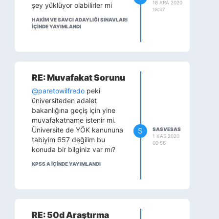
18 ARA 2020
şey yüklüyor olabilirler mi
18:07
HAKİM VE SAVCI ADAYLIĞI SINAVLARI
IÇINDE YAYIMLANDI
RE: Muvafakat Sorunu
@paretowilfredo
peki
üniversiteden adalet
bakanlığına geçiş için yine
muvafakatname istenir mi.
Üniversite de YÖK kanununa
S
SASVESAS
1 KAS 2020
tabiyim 657 değilim bu
00:56
konuda bir bilginiz var mı?
KPSS A IÇINDE YAYIMLANDI
RE: 50d Araştırma