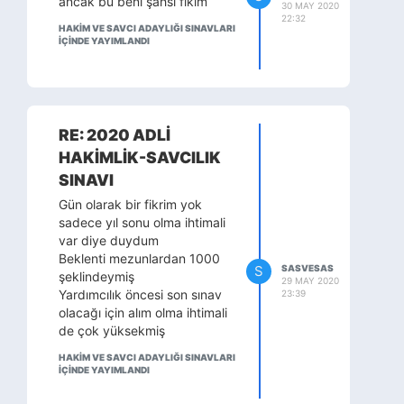
ancak bu beni şahsi fikim
30 MAY 2020
22:32
HAKİM VE SAVCI ADAYLIĞI SINAVLARI
IÇINDE YAYIMLANDI
RE: 2020 ADLİ
HAKİMLİK-SAVCILIK
SINAVI
Gün olarak bir fikrim yok
sadece yıl sonu olma ihtimali
var diye duydum
Beklenti mezunlardan 1000
S
SASVESAS
şeklindeymiş
29 MAY 2020
Yardımcılık öncesi son sınav
23:39
olacağı için alım olma ihtimali
de çok yüksekmiş
HAKİM VE SAVCI ADAYLIĞI SINAVLARI
IÇINDE YAYIMLANDI