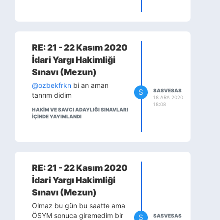
RE: 21 - 22 Kasım 2020
İdari Yargı Hakimliği
Sınavı (Mezun)
@ozbekfrkn
bi an aman
S
SASVESAS
tanrım didim
18 ARA 2020
18:08
HAKİM VE SAVCI ADAYLIĞI SINAVLARI
IÇINDE YAYIMLANDI
RE: 21 - 22 Kasım 2020
İdari Yargı Hakimliği
Sınavı (Mezun)
Olmaz bu gün bu saatte ama
ÖSYM sonuca giremedim bir
S
SASVESAS