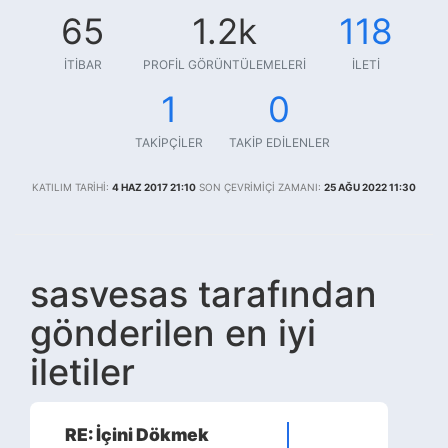
65
1.2k
118
İTIBAR
PROFIL GÖRÜNTÜLEMELERI
İLETI
1
0
TAKIPÇILER
TAKIP EDILENLER
KATILIM TARIHI:
4 HAZ 2017 21:10
SON ÇEVRIMIÇI ZAMANI:
25 AĞU 2022 11:30
sasvesas tarafından
gönderilen en iyi
iletiler
RE: İçini Dökmek