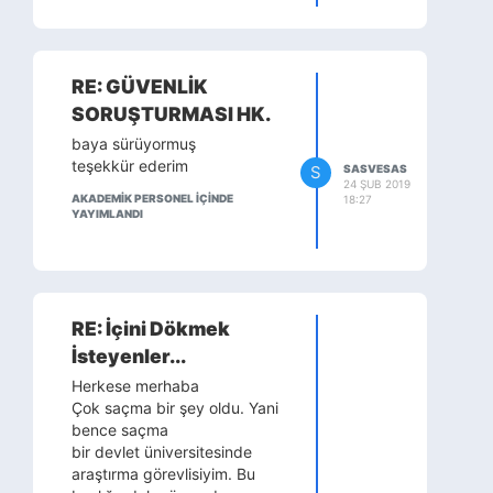
Görevlisi olarak hayatıma
devam ediyoum.
Demem o ki PES EDERSEN
ZATEN LİSTEYE GİREMEZSİN.
RE: GÜVENLİK
EN AZINDAN DENE
SORUŞTURMASI HK.
baya sürüyormuş
teşekkür ederim
S
SASVESAS
24 ŞUB 2019
AKADEMİK PERSONEL IÇINDE
18:27
YAYIMLANDI
RE: İçini Dökmek
İsteyenler...
Herkese merhaba
Çok saçma bir şey oldu. Yani
bence saçma
bir devlet üniversitesinde
araştırma görevlisiyim. Bu