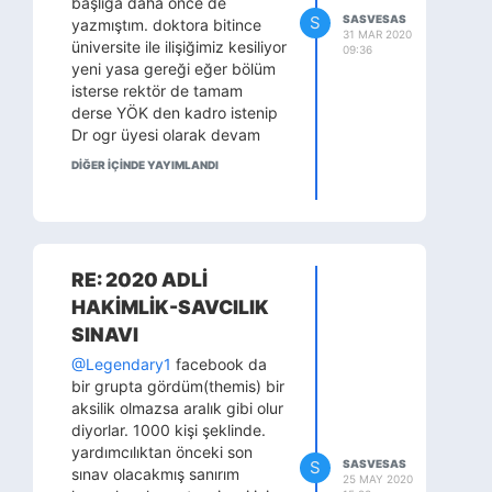
başlığa daha önce de
S
SASVESAS
yazmıştım. doktora bitince
31 MAR 2020
üniversite ile ilişiğimiz kesiliyor
09:36
yeni yasa gereği eğer bölüm
isterse rektör de tamam
derse YÖK den kadro istenip
Dr ogr üyesi olarak devam
ediyorsun
DİĞER IÇINDE YAYIMLANDI
Dün akşam kız arkadaşım
söyledi, 30 yaşında işsiz
kalacak adama kız vermem
tanışmaya gelmesinler demiş
( Korona muhabbeti olmasa
RE: 2020 ADLİ
geçen hafta tanışmaya
HAKİMLİK-SAVCILIK
gidecektik )
SINAVI
Bu ne lanet olası bir düzen,
akademisyensin ama
@Legendary1
facebook da
beğenmiyorlar
bir grupta gördüm(themis) bir
aksilik olmazsa aralık gibi olur
diyorlar. 1000 kişi şeklinde.
yardımcılıktan önceki son
S
SASVESAS
sınav olacakmış sanırım
25 MAY 2020