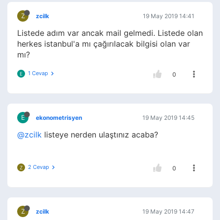
Z
zcilk
19 May 2019 14:41
Listede adım var ancak mail gelmedi. Listede olan
herkes istanbul'a mı çağırılacak bilgisi olan var
mı?
1 Cevap
E
0
E
ekonometrisyen
19 May 2019 14:45
@zcilk
listeye nerden ulaştınız acaba?
2 Cevap
Z
0
Z
zcilk
19 May 2019 14:47