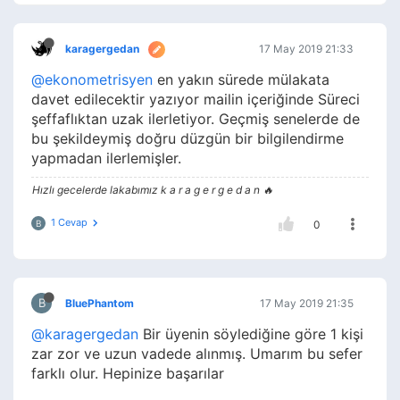
karagergedan
17 May 2019 21:33
@ekonometrisyen
en yakın sürede mülakata
davet edilecektir yazıyor mailin içeriğinde Süreci
şeffaflıktan uzak ilerletiyor. Geçmiş senelerde de
bu şekildeymiş doğru düzgün bir bilgilendirme
yapmadan ilerlemişler.
Hızlı gecelerde lakabımız k a r a g e r g e d a n 🔥
1 Cevap
B
0
B
BluePhantom
17 May 2019 21:35
@karagergedan
Bir üyenin söylediğine göre 1 kişi
zar zor ve uzun vadede alınmış. Umarım bu sefer
farklı olur. Hepinize başarılar