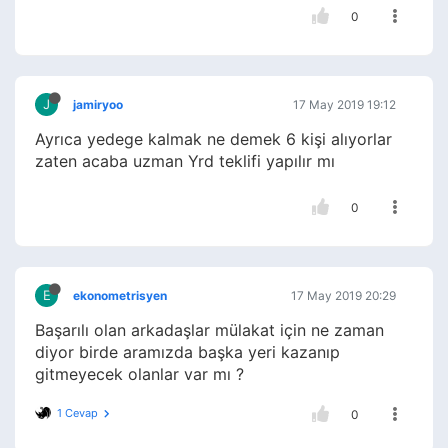
0
J
jamiryoo
17 May 2019 19:12
Ayrıca yedege kalmak ne demek 6 kişi alıyorlar
zaten acaba uzman Yrd teklifi yapılır mı
0
E
ekonometrisyen
17 May 2019 20:29
Başarılı olan arkadaşlar mülakat için ne zaman
diyor birde aramızda başka yeri kazanıp
gitmeyecek olanlar var mı ?
1 Cevap
0