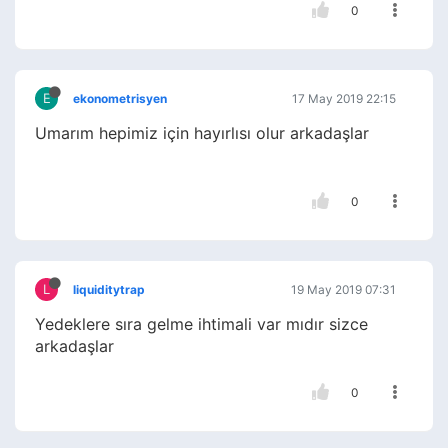
0
E
ekonometrisyen
17 May 2019 22:15
Umarım hepimiz için hayırlısı olur arkadaşlar
0
L
liquiditytrap
19 May 2019 07:31
Yedeklere sıra gelme ihtimali var mıdır sizce
arkadaşlar
0