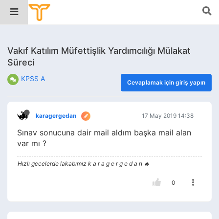
Vakıf Katılım Müfettişlik Yardımcılığı Mülakat
Süreci
KPSS A
Cevaplamak için giriş yapın
karagergedan
17 May 2019 14:38
Sınav sonucuna dair mail aldım başka mail alan
var mı ?
Hızlı gecelerde lakabımız k a r a g e r g e d a n 🔥
0