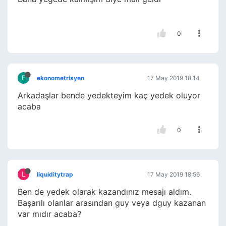
0
E
ekonometrisyen
17 May 2019 18:14
Arkadaşlar bende yedekteyim kaç yedek oluyor
acaba
0
L
liquiditytrap
17 May 2019 18:56
Ben de yedek olarak kazandınız mesajı aldım.
Başarılı olanlar arasından guy veya dguy kazanan
var mıdır acaba?