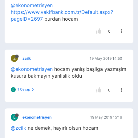
@ekonometrisyen
https://www.vakifbank.com.tr/Default.aspx?
pageID=2697
burdan hocam
0
Z
zcilk
19 May 2019 14:50
@ekonometrisyen
hocam yanlış başliga yazmışim
kusura bakmayın yanlislik oldu
1 Cevap
E
0
E
ekonometrisyen
19 May 2019 15:16
@zcilk
ne demek, hayırlı olsun hocam