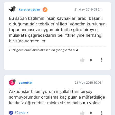
karagergedan
21 May 2019 08:24
Bu sabah katılımın insan kaynakları aradı başarılı
olduğuma dair tebriklerini iletti yönetim kurulunun
toparlanması ve uygun bir tarihe göre bireysel
mülakata çağıracaklarını belirttiler yine herhangi
bir süre vermediler
Hızlı gecelerde lakabımız k a r a g e r g e d a n 🔥
0
S
samettin
21 May 2019 10:03
Arkadaşlar bilemiyorum inşallah ters birşey
sormuyorumdur ortalama kaç puanla müfettişliğe
kaldınız öğrenebilir miyim sizce mahsuru yoksa
1 Cevap
A
0