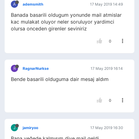
A
ademsmith
17 May 2019 14:49
Banada basarili oldugum yonunde mail atmislar
kac mulakat oluyor neler soruluyor yardimci
olursa onceden girenler seviniriz
0
R
RagnarNurkse
17 May 2019 16:14
Bende basarili olduguma dair mesaj aldım
0
J
jamiryoo
17 May 2019 16:30
Bana yeğede kalmışım diye mail geldi