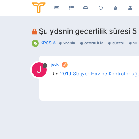
Şu ydsnin gecerlilik süresi 5 
KPSS A
YDSNIN
GECERLILIK
SÜRESI
YIL
jook
J
Re:
2019 Stajyer Hazine Kontrolörlüğü