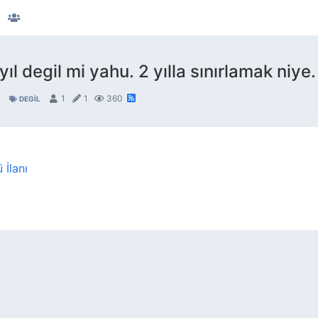
yıl degil mi yahu. 2 yılla sınırlamak niye.
1
1
360
DEGIL
 İlanı