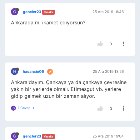
G
gençler23
25 Ara 2019 18:46
Yasaklı
Ankarada mi ikamet ediyorsun?
0
H
hasansio06
25 Ara 2019 18:56
Ankara'dayım. Çankaya ya da çankaya çevresine
yakın bir yerlerde olmalı. Etimesgut vb. yerlere
gidip gelmek uzun bir zaman alıyor.
1 Cevap
G
0
G
gençler23
25 Ara 2019 19:04
Yasaklı