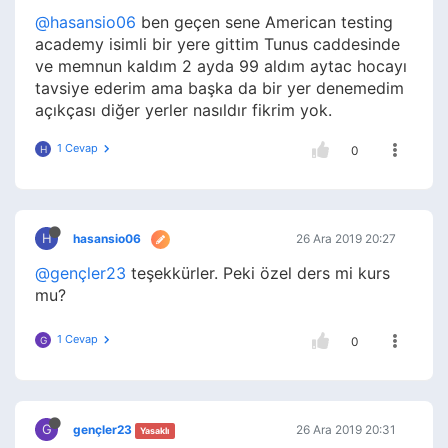
@hasansio06
ben geçen sene American testing
academy isimli bir yere gittim Tunus caddesinde
ve memnun kaldım 2 ayda 99 aldım aytac hocayı
tavsiye ederim ama başka da bir yer denemedim
açıkçası diğer yerler nasıldır fikrim yok.
1 Cevap
H
0
H
hasansio06
26 Ara 2019 20:27
@gençler23
teşekkürler. Peki özel ders mi kurs
mu?
1 Cevap
G
0
G
gençler23
26 Ara 2019 20:31
Yasaklı