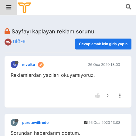
Sayfayı kaplayan reklam sorunu
DİĞER
Cevaplamak için giriş yapın
M
mvulku
26 Oca 2020 13:03
Reklamlardan yazıları okuyamıyoruz.
2
P
paretowilfredo
26 Oca 2020 13:08
Sorundan haberdarım dostum.