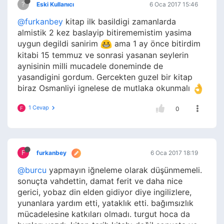
?
Eski Kullanıcı
6 Oca 2017 15:46
@furkanbey
kitap ilk basildigi zamanlarda
almistik 2 kez baslayip bitirememistim yasima
uygun degildi sanirim
ama 1 ay önce bitirdim
kitabi 15 temmuz ve sonrasi yasanan seylerin
aynisinin milli mucadele doneminde de
yasandigini gordum. Gercekten guzel bir kitap
biraz Osmanliyi ignelese de mutlaka okunmalı
1 Cevap
F
0
F
furkanbey
6 Oca 2017 18:19
@burcu
yapmayın iğneleme olarak düşünmemeli.
sonuçta vahdettin, damat ferit ve daha nice
gerici, yobaz din elden gidiyor diye ingilizlere,
yunanlara yardım etti, yataklık etti. bağımsızlık
mücadelesine katkıları olmadı. turgut hoca da