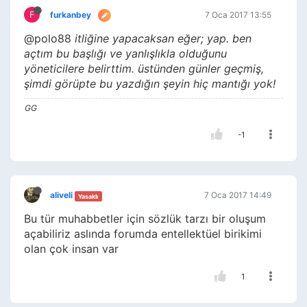
F
furkanbey
7 Oca 2017 13:55
@polo88
itliğine yapacaksan eğer; yap. ben
açtım bu başlığı ve yanlışlıkla olduğunu
yöneticilere belirttim. üstünden günler geçmiş,
şimdi görüpte bu yazdığın şeyin hiç mantığı yok!
GG
-1
aliveli
7 Oca 2017 14:49
Yasaklı
Bu tür muhabbetler için sözlük tarzı bir oluşum
açabiliriz aslında forumda entellektüel birikimi
olan çok insan var
1