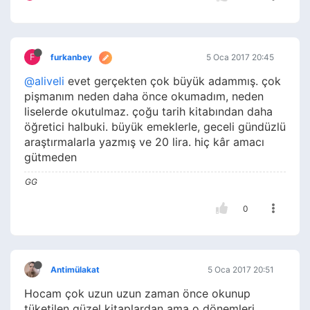
F
furkanbey
5 Oca 2017 20:45
@aliveli
evet gerçekten çok büyük adammış. çok
pişmanım neden daha önce okumadım, neden
liselerde okutulmaz. çoğu tarih kitabından daha
öğretici halbuki. büyük emeklerle, geceli gündüzlü
araştırmalarla yazmış ve 20 lira. hiç kâr amacı
gütmeden
GG
0
Antimülakat
5 Oca 2017 20:51
Hocam çok uzun uzun zaman önce okunup
tüketilen güzel kitaplardan ama o dönemleri