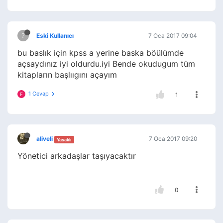
?
Eski Kullanıcı
7 Oca 2017 09:04
bu baslık için kpss a yerine baska böülümde
açsaydınız iyi oldurdu.iyi Bende okudugum tüm
kitapların başlııgını açayım
1 Cevap
F
1
aliveli
7 Oca 2017 09:20
Yasaklı
Yönetici arkadaşlar taşıyacaktır
0