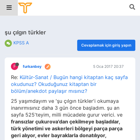
şu çılgın türkler
KPSS A
Cevaplamak için giriş yapın
F
furkanbey
5 Oca 2017 20:37
Re:
Kültür-Sanat / Bugün hangi kitaptan kaç sayfa
okudunuz? Okuduğunuz kitaptan bir
bölüm/anekdot paylaşır mısınız?
25 yaşımdayım ve 'şu çılgın türkler'i okumaya
inanırmısınız daha 3 gün önce başladım. şu an
sayfa 525'teyim, milli mücadele gurur verici. ve
fransızlar çukurova'dan çekilmeye başladılar,
türk yönetimi ve askerleri bölgeyi parça parça
geri alıyor, evler bayraklarla donatılıyor,