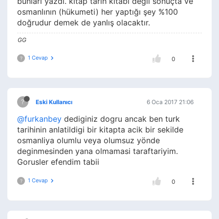
bunları yazdı. kitap tarih kitabı değil sonuçta ve
osmanlının (hükumeti) her yaptığı şey %100
doğrudur demek de yanlış olacaktır.
GG
1 Cevap
?
0
?
Eski Kullanıcı
6 Oca 2017 21:06
@furkanbey
dediginiz dogru ancak ben turk
tarihinin anlatildigi bir kitapta acik bir sekilde
osmanliya olumlu veya olumsuz yönde
deginmesinden yana olmamasi taraftariyim.
Gorusler efendim tabii
1 Cevap
?
0