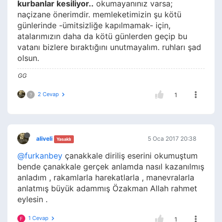
kurbanlar kesiliyor..
okumayanınız varsa;
naçizane önerimdir. memleketimizin şu kötü
günlerinde -ümitsizliğe kapılmamak- için,
atalarımızın daha da kötü günlerden geçip bu
vatanı bizlere bıraktığını unutmayalım. ruhları şad
olsun.
GG
2 Cevap
1
?
aliveli
5 Oca 2017 20:38
Yasaklı
@furkanbey
çanakkale diriliş eserini okumuştum
bende çanakkale gerçek anlamda nasıl kazanılmış
anladım , rakamlarla harekatlarla , manevralarla
anlatmış büyük adammış Özakman Allah rahmet
eylesin .
1 Cevap
F
1