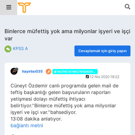
Binlerce müfettiş yok ama milyonlar işyeri ve işçi
var
KPSS A
Cevaplamak için giriş yapın
hayırlısı035
HAZINE VE MALIYE BAKANLIĞI
12 Nis 2020 18:22
Cüneyt Özdemir canlı programda gelen mail de
teftiş başkanlığı gelen başvuruların raporları
yetişmesi dolayı müfettiş ihtiyacı
belirtiyor.''Binlerce müfettiş yok ama milyonlar
işyeri ve işçi var.''bahsediyor.
13:08 dakika anlatıyor.
bağlantı metni