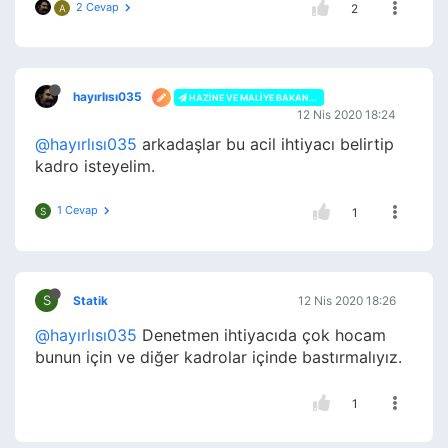
2 Cevap
2
A
hayırlısı035
HAZINE VE MALIYE BAKANLIĞI
12 Nis 2020 18:24
@hayırlısı035
arkadaşlar bu acil ihtiyacı belirtip
kadro isteyelim.
1 Cevap
S
1
S
Statik
12 Nis 2020 18:26
@hayırlısı035
Denetmen ihtiyacıda çok hocam
bunun için ve diğer kadrolar içinde bastırmalıyız.
1