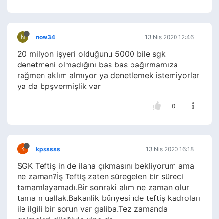
N
now34
13 Nis 2020 12:46
20 milyon işyeri olduğunu 5000 bile sgk
denetmeni olmadığını bas bas bağırmamıza
rağmen aklım almıyor ya denetlemek istemiyorlar
ya da bpşvermişlik var
0
K
kpsssss
13 Nis 2020 16:18
SGK Teftiş in de ilana çıkmasını bekliyorum ama
ne zaman?İş Teftiş zaten süregelen bir süreci
tamamlayamadı.Bir sonraki alım ne zaman olur
tama muallak.Bakanlik bünyesinde teftiş kadroları
ile ilgili bir sorun var galiba.Tez zamanda