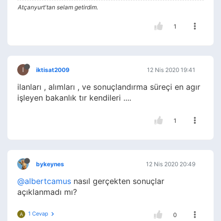
Atçanyurt'tan selam getirdim.
1
I
iktisat2009
12 Nis 2020 19:41
ilanları , alımları , ve sonuçlandırma süreçi en agır
işleyen bakanlık tır kendileri ....
1
bykeynes
12 Nis 2020 20:49
@albertcamus
nasıl gerçekten sonuçlar
açıklanmadı mı?
1 Cevap
A
0