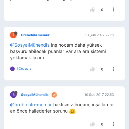
0
T
tirebolulu memur
10 Şub 2017 22:51
@SosyalMühendis
inş hocam daha yüksek
başvurulabilecek puanlar var ara ara sistemi
yoklamak lazım
1 Cevap
S
0
S
SosyalMühendis
10 Şub 2017 22:53
@tirebolulu-memur
haklısınız hocam, inşallah bir
an önce hallederler sorunu
0