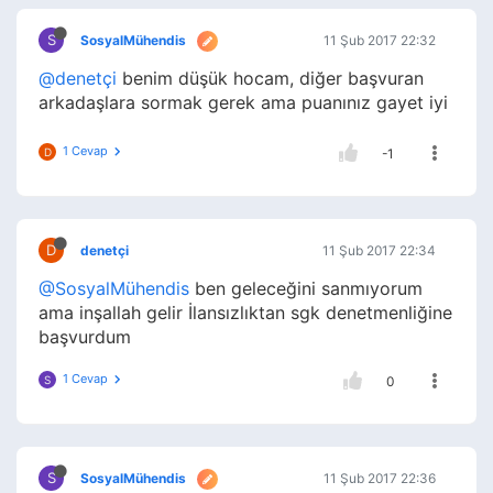
S
SosyalMühendis
11 Şub 2017 22:32
@denetçi
benim düşük hocam, diğer başvuran
arkadaşlara sormak gerek ama puanınız gayet iyi
1 Cevap
D
-1
D
denetçi
11 Şub 2017 22:34
@SosyalMühendis
ben geleceğini sanmıyorum
ama inşallah gelir İlansızlıktan sgk denetmenliğine
başvurdum
1 Cevap
S
0
S
SosyalMühendis
11 Şub 2017 22:36