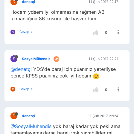
D
denetçi
11 Şub 2017 22:17
Hocam ydsem iyi olmamasına rağmen AB
uzmanlığına 86 küsürat ile başvurdum
1 Cevap
S
0
S
SosyalMühendis
11 Şub 2017 22:21
@denetçi
YDS'de baraj için puanınız yeterliyse
bence KPSS puanınız çok iyi hocam
1 Cevap
D
0
D
denetçi
11 Şub 2017 22:24
@SosyalMühendis
yok baraj kadar yok peki ama
tamamlayamazlarsa barajı yok sayabilirler mi