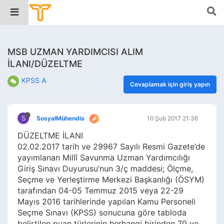
MSB UZMAN YARDIMCISI ALIM
İLANI/DÜZELTME
KPSS A
Cevaplamak için giriş yapın
S
SosyalMühendis
10 Şub 2017 21:36
DÜZELTME İLANI
02.02.2017 tarih ve 29967 Sayılı Resmi Gazete’de
yayımlanan Millî Savunma Uzman Yardımcılığı
Giriş Sınavı Duyurusu’nun 3/ç maddesi; Ölçme,
Seçme ve Yerleştirme Merkezi Başkanlığı (ÖSYM)
tarafından 04-05 Temmuz 2015 veya 22-29
Mayıs 2016 tarihlerinde yapılan Kamu Personeli
Seçme Sınavı (KPSS) sonucuna göre tabloda
belirtilen puan türlerinin herhangi birinden 70 ve