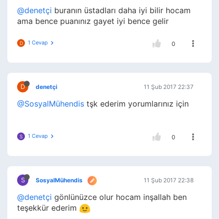
@denetçi
buranın üstadları daha iyi bilir hocam
ama bence puanınız gayet iyi bence gelir
1 Cevap
D
0
D
denetçi
11 Şub 2017 22:37
@SosyalMühendis
tşk ederim yorumlarınız için
1 Cevap
S
0
S
SosyalMühendis
11 Şub 2017 22:38
@denetçi
gönlünüzce olur hocam inşallah ben
teşekkür ederim