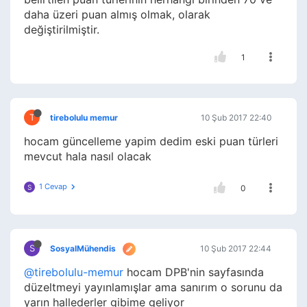
daha üzeri puan almış olmak, olarak
değiştirilmiştir.
1
T
tirebolulu memur
10 Şub 2017 22:40
hocam güncelleme yapim dedim eski puan türleri
mevcut hala nasıl olacak
1 Cevap
S
0
S
SosyalMühendis
10 Şub 2017 22:44
@tirebolulu-memur
hocam DPB'nin sayfasında
düzeltmeyi yayınlamışlar ama sanırım o sorunu da
yarın hallederler gibime geliyor