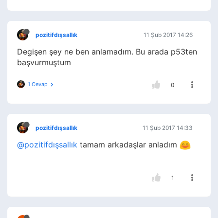
pozitifdışsallık
11 Şub 2017 14:26
Degişen şey ne ben anlamadım. Bu arada p53ten
başvurmuştum
1 Cevap
0
pozitifdışsallık
11 Şub 2017 14:33
@pozitifdışsallık
tamam arkadaşlar anladım
1