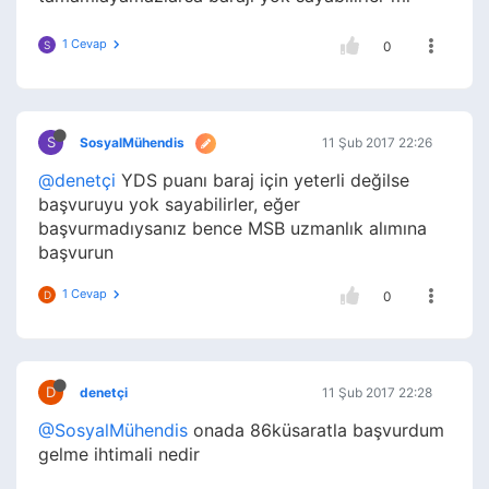
1 Cevap
S
0
S
SosyalMühendis
11 Şub 2017 22:26
@denetçi
YDS puanı baraj için yeterli değilse
başvuruyu yok sayabilirler, eğer
başvurmadıysanız bence MSB uzmanlık alımına
başvurun
1 Cevap
D
0
D
denetçi
11 Şub 2017 22:28
@SosyalMühendis
onada 86küsaratla başvurdum
gelme ihtimali nedir