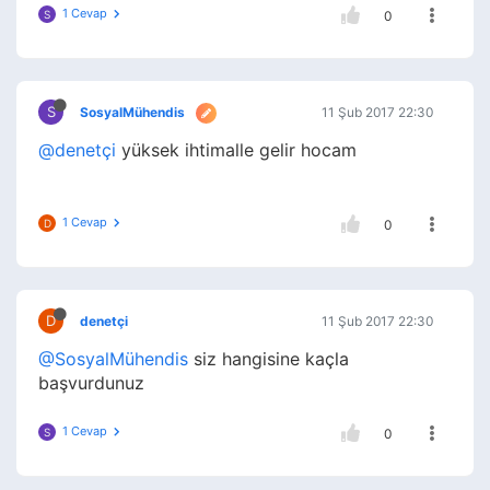
1 Cevap
S
0
S
SosyalMühendis
11 Şub 2017 22:30
@denetçi
yüksek ihtimalle gelir hocam
1 Cevap
D
0
D
denetçi
11 Şub 2017 22:30
@SosyalMühendis
siz hangisine kaçla
başvurdunuz
1 Cevap
S
0