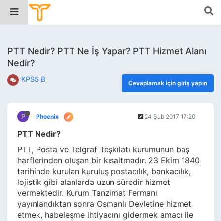
PTT Nedir? PTT Ne İş Yapar? PTT Hizmet Alanı
Nedir?
KPSS B
Cevaplamak için giriş yapın
P
Phoenix
24 Şub 2017 17:20
PTT Nedir?
PTT, Posta ve Telgraf Teşkilatı kurumunun baş
harflerinden oluşan bir kısaltmadır. 23 Ekim 1840
tarihinde kurulan kuruluş postacılık, bankacılık,
lojistik gibi alanlarda uzun süredir hizmet
vermektedir. Kurum Tanzimat Fermanı
yayınlandıktan sonra Osmanlı Devletine hizmet
etmek, habeleşme ihtiyacını gidermek amacı ile