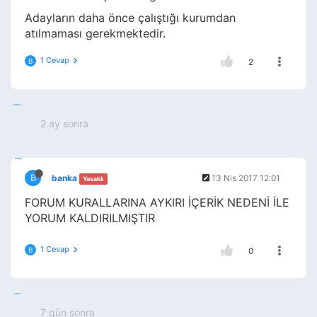
Adayların daha önce çalıştığı kurumdan
atılmaması gerekmektedir.
1 Cevap
B
2
2 ay sonra
B
banka
13 Nis 2017 12:01
Yasaklı
FORUM KURALLARINA AYKIRI İÇERİK NEDENİ İLE
YORUM KALDIRILMIŞTIR
1 Cevap
B
0
7 gün sonra