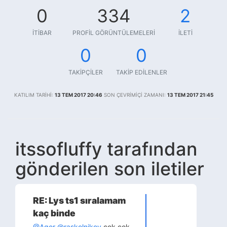
0
334
2
İTIBAR
PROFIL GÖRÜNTÜLEMELERI
İLETI
0
0
TAKIPÇILER
TAKIP EDILENLER
KATILIM TARIHI:
13 TEM 2017 20:46
SON ÇEVRIMIÇI ZAMANI:
13 TEM 2017 21:45
itssofluffy tarafından
gönderilen son iletiler
RE: Lys ts1 sıralamam
kaç binde
@Agor
@raskolnikov
çok çok