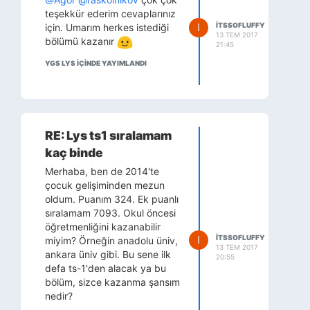
teşekkür ederim cevaplarınız
I
ITSSOFLUFFY
için. Umarım herkes istediği
13 TEM 2017
bölümü kazanır
21:45
YGS LYS IÇINDE YAYIMLANDI
RE: Lys ts1 sıralamam
kaç binde
Merhaba, ben de 2014'te
çocuk gelişiminden mezun
oldum. Puanım 324. Ek puanlı
sıralamam 7093. Okul öncesi
öğretmenliğini kazanabilir
I
ITSSOFLUFFY
miyim? Örneğin anadolu üniv,
13 TEM 2017
ankara üniv gibi. Bu sene ilk
20:55
defa ts-1'den alacak ya bu
bölüm, sizce kazanma şansım
nedir?