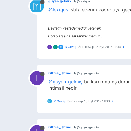
guyan gelmiş
@lexiqus
@lexiqus
istifa ederim kadroluya geç
Devletin keşfedemediği yetenek...
Dolap arasına saklanmış memur...
3 Cevap
Son cevap
15 Eyl 2017 19:14
I
U
G
isltme_isltme
@guyan gelmiş
I
@guyan-gelmiş
bu kurumda eş durumu
ihtimali nedir
2 Cevap
Son cevap
15 Eyl 2017 11:00
isltme_isltme
@guyan gelmiş