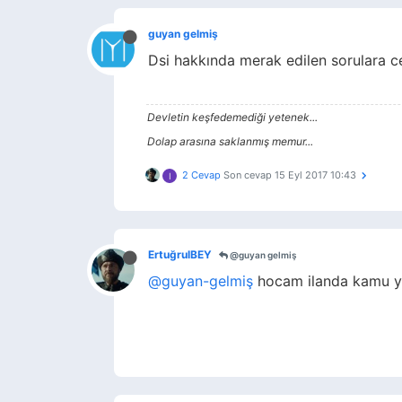
guyan gelmiş
Dsi hakkında merak edilen sorulara cev
Devletin keşfedemediği yetenek...
Dolap arasına saklanmış memur...
2 Cevap
Son cevap
15 Eyl 2017 10:43
I
ErtuğrulBEY
@guyan gelmiş
@guyan-gelmiş
hocam ilanda kamu yö