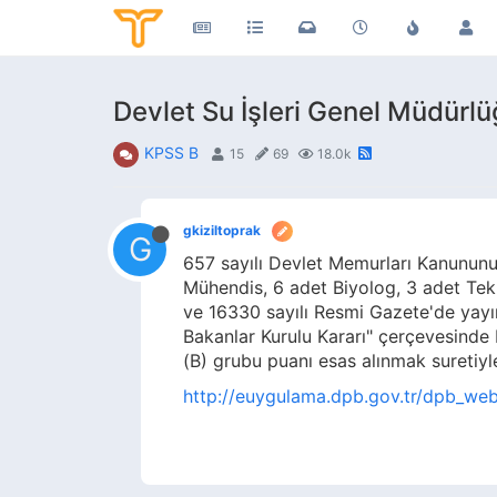
Devlet Su İşleri Genel Müdürl
KPSS B
15
69
18.0k
gkiziltoprak
G
657 sayılı Devlet Memurları Kanununu
Mühendis, 6 adet Biyolog, 3 adet Tek
ve 16330 sayılı Resmi Gazete'de yayım
Bakanlar Kurulu Kararı" çerçevesinde
(B) grubu puanı esas alınmak suretiyle
http://euygulama.dpb.gov.tr/dpb_