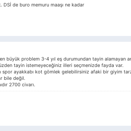
k. DSİ de buro memuru maaşı ne kadar
 en büyük problem 3-4 yıl eş durumundan tayin alamayan ar
o yüzden tayin istemeyeceğiniz illeri seçmenizde fayda var.
m spor ayakkabı kot gömlek gelebilirsiniz afaki bir giyim tarz
 bile değil.
dır 2700 civarı.