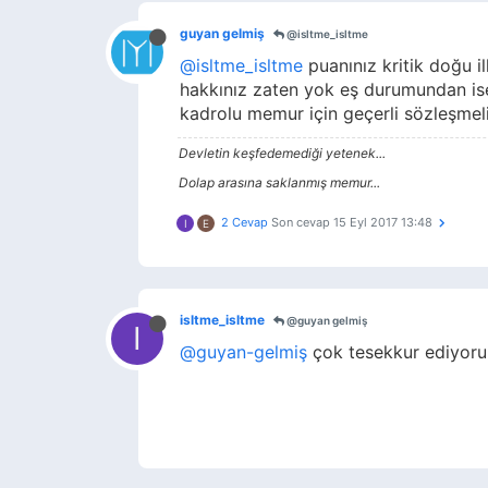
guyan gelmiş
@isltme_isltme
@isltme_isltme
puanınız kritik doğu il
hakkınız zaten yok eş durumundan ise
kadrolu memur için geçerli sözleşmel
Devletin keşfedemediği yetenek...
Dolap arasına saklanmış memur...
2 Cevap
Son cevap
15 Eyl 2017 13:48
I
E
isltme_isltme
@guyan gelmiş
I
@guyan-gelmiş
çok tesekkur ediyorum