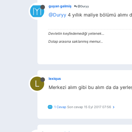
guyan gelmiş
@Duryy
@Duryy
4 yıllık maliye bölümü alımı 
Devletin keşfedemediği yetenek...
Dolap arasına saklanmış memur...
lexiqus
L
Merkezi alım gibi bu alım da da yerle
1 Cevap
Son cevap
15 Eyl 2017 07:56