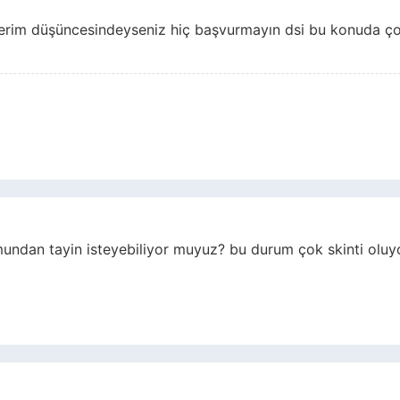
erim düşüncesindeyseniz hiç başvurmayın dsi bu konuda çok
ndan tayin isteyebiliyor muyuz? bu durum çok skinti oluyo