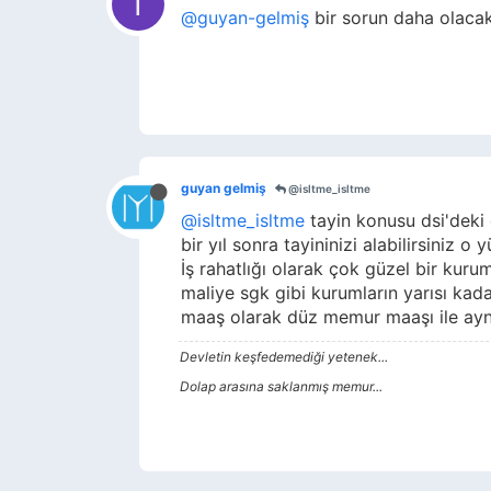
I
@guyan-gelmiş
bir sorun daha olaca
guyan gelmiş
@isltme_isltme
@isltme_isltme
tayin konusu dsi'deki
bir yıl sonra tayininizi alabilirsiniz 
İş rahatlığı olarak çok güzel bir kuru
maliye sgk gibi kurumların yarısı kadar
maaş olarak düz memur maaşı ile aynı
Devletin keşfedemediği yetenek...
Dolap arasına saklanmış memur...