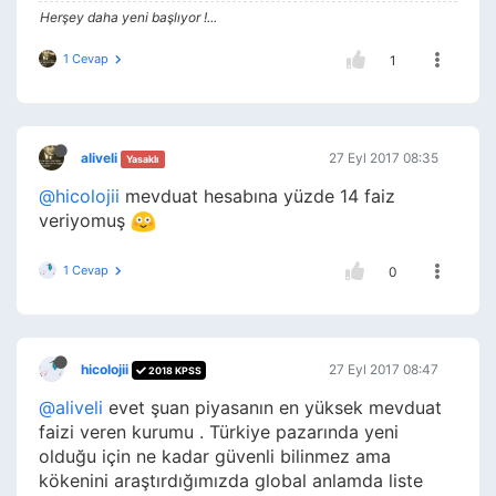
Herşey daha yeni başlıyor !...
1 Cevap
1
aliveli
27 Eyl 2017 08:35
Yasaklı
@hicolojii
mevduat hesabına yüzde 14 faiz
veriyomuş
1 Cevap
0
hicolojii
27 Eyl 2017 08:47
2018 KPSS
@aliveli
evet şuan piyasanın en yüksek mevduat
faizi veren kurumu . Türkiye pazarında yeni
olduğu için ne kadar güvenli bilinmez ama
kökenini araştırdığımızda global anlamda liste