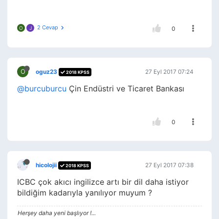
2 Cevap
O
J
0
O
oguz23
27 Eyl 2017 07:24
2018 KPSS
@burcuburcu
Çin Endüstri ve Ticaret Bankası
0
hicolojii
27 Eyl 2017 07:38
2018 KPSS
ICBC çok akıcı ingilizce artı bir dil daha istiyor
bildiğim kadarıyla yanılıyor muyum ?
Herşey daha yeni başlıyor !...