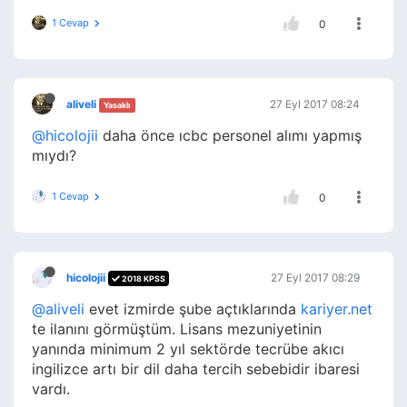
1 Cevap
0
aliveli
27 Eyl 2017 08:24
Yasaklı
@hicolojii
daha önce ıcbc personel alımı yapmış
mıydı?
1 Cevap
0
hicolojii
27 Eyl 2017 08:29
2018 KPSS
@aliveli
evet izmirde şube açtıklarında
kariyer.net
te ilanını görmüştüm. Lisans mezuniyetinin
yanında minimum 2 yıl sektörde tecrübe akıcı
ingilizce artı bir dil daha tercih sebebidir ibaresi
vardı.