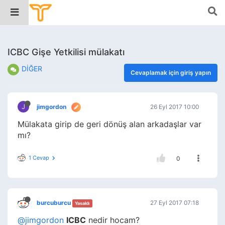
ICBC Gişe Yetkilisi mülakatı
DİĞER
Cevaplamak için giriş yapın
J
jimgordon
26 Eyl 2017 10:00
Mülakata girip de geri dönüş alan arkadaşlar var
mı?
1 Cevap
0
burcuburcu
27 Eyl 2017 07:18
Yasaklı
@jimgordon
ICBC
nedir hocam?