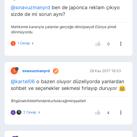
@sınavuzmanyrd
ben de japonca reklam çıkıyo
sizde de mi sorun aynı?
Mahkeme kararıyla yalanlar gerçeğe dönüşseydi Dünya şimdi
dönmüyordu.
1 Cevap
S
0
S
sınavuzmanyrd
28 Kas 2017 18:33
@kartel06
o bazen oluyor düzeliyorda yanlardan
sohbet ve seçenekler sekmesi fırlayıp duruyor
Birgünakıllıtelefondankurtulacağıminşaallah
2 Cevap
4
K