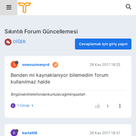
Sıkıntılı Forum Güncellemesi
DİĞER
Cevaplamak için giriş yapın
S
sınavuzmanyrd
28 Kas 2017 18:25
Benden mi kaynaklanıyor bilemedim forum
kullanılmaz halde
Birgünakıllıtelefondankurtulacağıminşaallah
1 Cevap
K
1
K
kartel06
28 Kas 2017 18:31