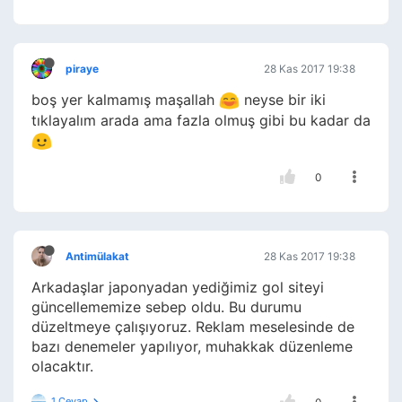
piraye
28 Kas 2017 19:38
boş yer kalmamış maşallah
neyse bir iki
tıklayalım arada ama fazla olmuş gibi bu kadar da
0
Antimülakat
28 Kas 2017 19:38
Arkadaşlar japonyadan yediğimiz gol siteyi
güncellememize sebep oldu. Bu durumu
düzeltmeye çalışıyoruz. Reklam meselesinde de
bazı denemeler yapılıyor, muhakkak düzenleme
olacaktır.
1 Cevap