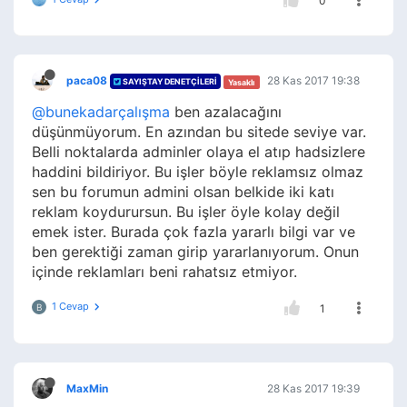
0
paca08
28 Kas 2017 19:38
SAYIŞTAY DENETÇILERI
Yasaklı
@bunekadarçalışma
ben azalacağını
düşünmüyorum. En azından bu sitede seviye var.
Belli noktalarda adminler olaya el atıp hadsizlere
haddini bildiriyor. Bu işler böyle reklamsız olmaz
sen bu forumun admini olsan belkide iki katı
reklam koydurursun. Bu işler öyle kolay değil
emek ister. Burada çok fazla yararlı bilgi var ve
ben gerektiği zaman girip yararlanıyorum. Onun
içinde reklamları beni rahatsız etmiyor.
1 Cevap
B
1
MaxMin
28 Kas 2017 19:39