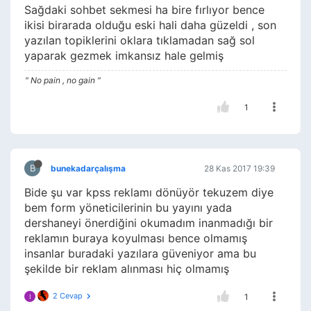
Sağdaki sohbet sekmesi ha bire fırlıyor bence
ikisi birarada olduğu eski hali daha güzeldi , son
yazılan topiklerini oklara tıklamadan sağ sol
yaparak gezmek imkansız hale gelmiş
" No pain , no gain "
1
B
bunekadarçalışma
28 Kas 2017 19:39
Bide şu var kpss reklamı dönüyör tekuzem diye
bem form yöneticilerinin bu yayını yada
dershaneyi önerdiğini okumadım inanmadığı bir
reklamın buraya koyulması bence olmamış
insanlar buradaki yazılara güveniyor ama bu
şekilde bir reklam alınması hiç olmamış
2 Cevap
1
I