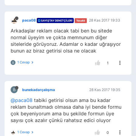
paca08
28 Kas 2017 19:33
SAYIŞTAY DENETÇILERI
Yasaklı
Arkadaşlar reklam olacak tabi ben bu sitede
normal üyeyim ve çokta memnunum diğer
siteleride görüyoruz. Adamlar o kadar uğraşıyor
bunun az biraz getirisi olsa ne olacak
1 Cevap
B
1
B
bunekadarçalışma
28 Kas 2017 19:35
@paca08
tabiki getirisi olsun ama bu kadar
reklam bunaltmadı olmasa daha iyi bende formu
çok beyeniyorum ama bu şekilde formun üye
sayısı çok azalır çünkü rahatsız edici oluyor
1 Cevap
0