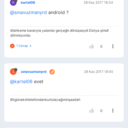
K
kartel06
28 Kas 2017 18:34
@sınavuzmanyrd
android ?
Mahkeme kararıyla yalanlar gerçeğe dönüşseydi Dünya şimdi
dönmüyordu.
1 Cevap
S
0
S
sınavuzmanyrd
28 Kas 2017 18:45
@kartel06
evet
Birgünakıllıtelefondankurtulacağıminşaallah
0