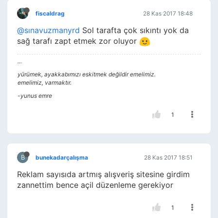
fiscaldrag
28 Kas 2017 18:48
@sınavuzmanyrd
Sol tarafta çok sıkıntı yok da
sağ tarafı zapt etmek zor oluyor
...
yürümek, ayakkabımızı eskitmek değildir emelimiz.
emelimiz, varmaktır.
-yunus emre
1
B
bunekadarçalışma
28 Kas 2017 18:51
Reklam sayısıda artmış alışveriş sitesine girdim
zannettim bence açil düzenleme gerekiyor
1