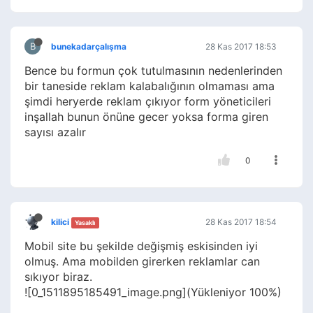
B
bunekadarçalışma
28 Kas 2017 18:53
Bence bu formun çok tutulmasının nedenlerinden
bir taneside reklam kalabalığının olmaması ama
şimdi heryerde reklam çıkıyor form yöneticileri
inşallah bunun önüne gecer yoksa forma giren
sayısı azalır
0
kilici
28 Kas 2017 18:54
Yasaklı
Mobil site bu şekilde değişmiş eskisinden iyi
olmuş. Ama mobilden girerken reklamlar can
sıkıyor biraz.
![0_1511895185491_image.png](Yükleniyor 100%)