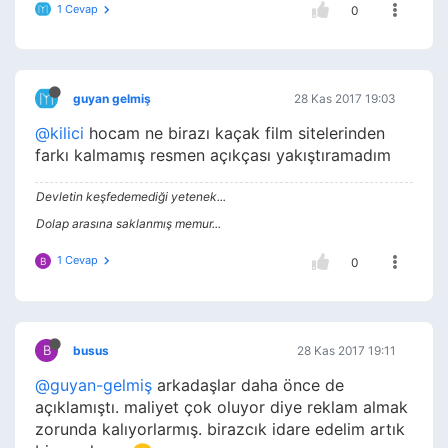
1 Cevap
0
guyan gelmiş
28 Kas 2017 19:03
@kilici
hocam ne birazı kaçak film sitelerinden
farkı kalmamış resmen açıkçası yakıştıramadım
Devletin keşfedemediği yetenek...
Dolap arasına saklanmış memur...
1 Cevap
B
0
B
busus
28 Kas 2017 19:11
@guyan-gelmiş
arkadaşlar daha önce de
açıklamıştı. maliyet çok oluyor diye reklam almak
zorunda kalıyorlarmış. birazcık idare edelim artık