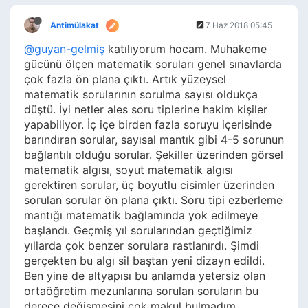
Antimülakat
7 Haz 2018 05:45
@guyan-gelmiş
katılıyorum hocam. Muhakeme
gücünü ölçen matematik soruları genel sınavlarda
çok fazla ön plana çıktı. Artık yüzeysel
matematik sorularının sorulma sayısı oldukça
düştü. İyi netler ales soru tiplerine hakim kişiler
yapabiliyor. İç içe birden fazla soruyu içerisinde
barındıran sorular, sayısal mantık gibi 4-5 sorunun
bağlantılı olduğu sorular. Şekiller üzerinden görsel
matematik algısı, soyut matematik algısı
gerektiren sorular, üç boyutlu cisimler üzerinden
sorulan sorular ön plana çıktı. Soru tipi ezberleme
mantığı matematik bağlamında yok edilmeye
başlandı. Geçmiş yıl sorularından geçtiğimiz
yıllarda çok benzer sorulara rastlanırdı. Şimdi
gerçekten bu algı sil baştan yeni dizayn edildi.
Ben yine de altyapısı bu anlamda yetersiz olan
ortaöğretim mezunlarına sorulan soruların bu
derece değişmesini çok makul bulmadım.