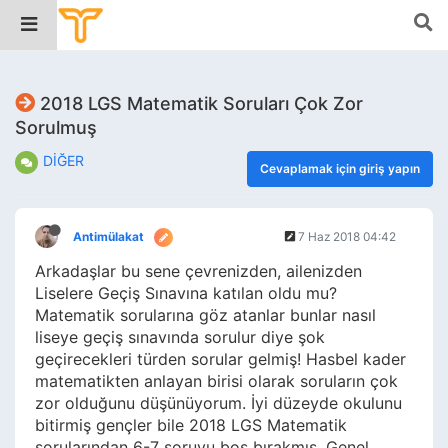
2018 LGS Matematik Soruları Çok Zor
Sorulmuş
DİĞER
Cevaplamak için giriş yapın
Antimülakat
7 Haz 2018 04:42
Arkadaşlar bu sene çevrenizden, ailenizden
Liselere Geçiş Sınavına katılan oldu mu?
Matematik sorularına göz atanlar bunlar nasıl
liseye geçiş sınavında sorulur diye şok
geçirecekleri türden sorular gelmiş! Hasbel kader
matematikten anlayan birisi olarak soruların çok
zor olduğunu düşünüyorum. İyi düzeyde okulunu
bitirmiş gençler bile 2018 LGS Matematik
sorularından 6-7 soruyu boş bırakmış. Genel