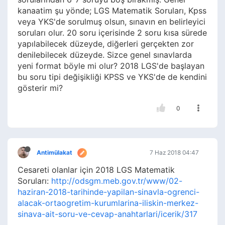
kanaatim şu yönde; LGS Matematik Soruları, Kpss
veya YKS'de sorulmuş olsun, sınavın en belirleyici
soruları olur. 20 soru içerisinde 2 soru kısa sürede
yapılabilecek düzeyde, diğerleri gerçekten zor
denilebilecek düzeyde. Sizce genel sınavlarda
yeni format böyle mi olur? 2018 LGS'de başlayan
bu soru tipi değişikliği KPSS ve YKS'de de kendini
gösterir mi?
0
Antimülakat
7 Haz 2018 04:47
Cesareti olanlar için 2018 LGS Matematik
Soruları:
http://odsgm.meb.gov.tr/www/02-
haziran-2018-tarihinde-yapilan-sinavla-ogrenci-
alacak-ortaogretim-kurumlarina-iliskin-merkez-
sinava-ait-soru-ve-cevap-anahtarlari/icerik/317