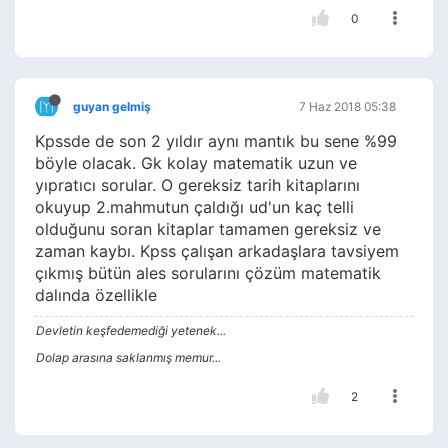
0
guyan gelmiş
7 Haz 2018 05:38
Kpssde de son 2 yıldır aynı mantık bu sene %99
böyle olacak. Gk kolay matematik uzun ve
yıpratıcı sorular. O gereksiz tarih kitaplarını
okuyup 2.mahmutun çaldığı ud'un kaç telli
olduğunu soran kitaplar tamamen gereksiz ve
zaman kaybı. Kpss çalışan arkadaşlara tavsiyem
çıkmış bütün ales sorularını çözüm matematik
dalında özellikle
Devletin keşfedemediği yetenek...
Dolap arasına saklanmış memur...
2