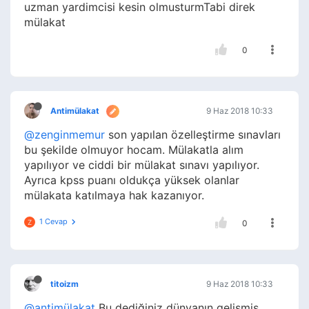
uzman yardimcisi kesin olmusturmTabi direk
mülakat
0
Antimülakat
9 Haz 2018 10:33
@zenginmemur
son yapılan özelleştirme sınavları
bu şekilde olmuyor hocam. Mülakatla alım
yapılıyor ve ciddi bir mülakat sınavı yapılıyor.
Ayrıca kpss puanı oldukça yüksek olanlar
mülakata katılmaya hak kazanıyor.
1 Cevap
Z
0
titoizm
9 Haz 2018 10:33
@antimülakat
Bu dediğiniz dünyanın gelişmiş