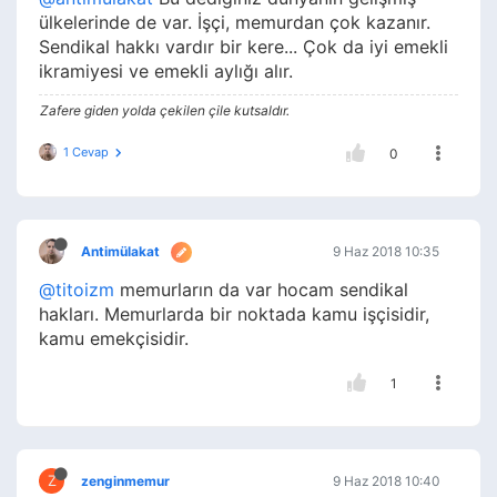
ülkelerinde de var. İşçi, memurdan çok kazanır.
Sendikal hakkı vardır bir kere... Çok da iyi emekli
ikramiyesi ve emekli aylığı alır.
Zafere giden yolda çekilen çile kutsaldır.
1 Cevap
0
Antimülakat
9 Haz 2018 10:35
@titoizm
memurların da var hocam sendikal
hakları. Memurlarda bir noktada kamu işçisidir,
kamu emekçisidir.
1
Z
zenginmemur
9 Haz 2018 10:40