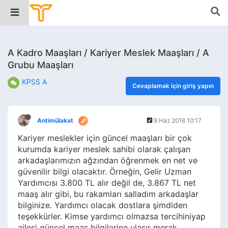
A Kadro Maaşları / Kariyer Meslek Maaşları / A
Grubu Maaşları
KPSS A
Cevaplamak için giriş yapın
Antimülakat
9 Haz 2018 10:17
Kariyer meslekler için güncel maaşları bir çok
kurumda kariyer meslek sahibi olarak çalışan
arkadaşlarımızın ağzından öğrenmek en net ve
güvenilir bilgi olacaktır. Örneğin, Gelir Uzman
Yardımcısı 3.800 TL alır değil de, 3.867 TL net
maaş alır gibi, bu rakamları salladım arkadaşlar
bilginize. Yardımcı olacak dostlara şimdiden
teşekkürler. Kimse yardımcı olmazsa tercihiniyap
ailesi güncel maaş bilgilerine ulaşır merak