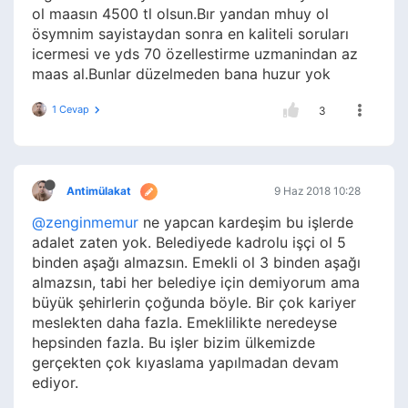
ol maasın 4500 tl olsun.Bır yandan mhuy ol
ösymnim sayistaydan sonra en kaliteli soruları
icermesi ve yds 70 özellestirme uzmanindan az
maas al.Bunlar düzelmeden bana huzur yok
1 Cevap
3
Antimülakat
9 Haz 2018 10:28
@zenginmemur
ne yapcan kardeşim bu işlerde
adalet zaten yok. Belediyede kadrolu işçi ol 5
binden aşağı almazsın. Emekli ol 3 binden aşağı
almazsın, tabi her belediye için demiyorum ama
büyük şehirlerin çoğunda böyle. Bir çok kariyer
meslekten daha fazla. Emeklilikte neredeyse
hepsinden fazla. Bu işler bizim ülkemizde
gerçekten çok kıyaslama yapılmadan devam
ediyor.