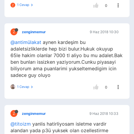
1 Cevap
Z
0
Z
zenginmemur
9 Haz 2018 10:30
@antimülakat
aynen kardeşim bu
adaletsizliklerde hep bizi bulur.Hukuk okuyup
65le hakim olanlar 7000 tl aliyo bu mu adalet.Bak
ben bunları issizken yaziyorum.Cunku piyasayi
biliyorum ama puanlarimi yukseltemedigim icin
sadece guy oluyo
1 Cevap
0
Z
zenginmemur
9 Haz 2018 10:33
@titoizm
yanlis hatirliyosam isletme vardir
alandan yada p3ü yuksek olan ozellestirme