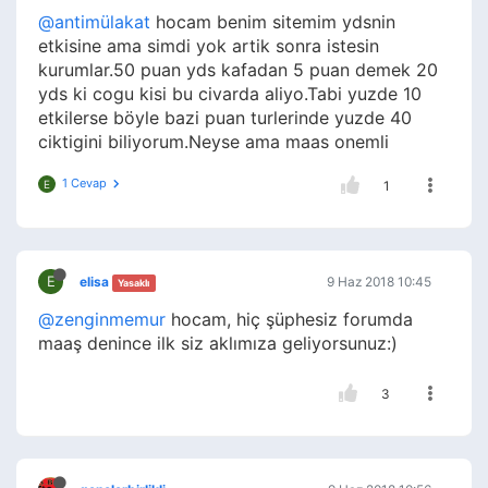
@antimülakat
hocam benim sitemim ydsnin
etkisine ama simdi yok artik sonra istesin
kurumlar.50 puan yds kafadan 5 puan demek 20
yds ki cogu kisi bu civarda aliyo.Tabi yuzde 10
etkilerse böyle bazi puan turlerinde yuzde 40
ciktigini biliyorum.Neyse ama maas onemli
1 Cevap
E
1
E
elisa
9 Haz 2018 10:45
Yasaklı
@zenginmemur
hocam, hiç şüphesiz forumda
maaş denince ilk siz aklımıza geliyorsunuz:)
3