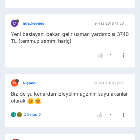
M
mrs.keynes
9 Haz 2018 11:50
Yeni başlayan, bekar, gelir uzman yardımcısı 3740
TL (temmuz zammı hariç)
1
N
Nişancı
9 Haz 2018 12:17
Biz de şu kenardan izleyelim agzinin suyu akanlar
olarak
2 Cevap
H
E
4