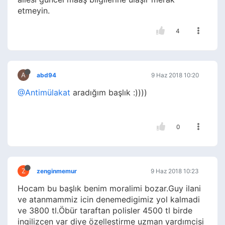
etmeyin.
4
A
abd94
9 Haz 2018 10:20
@Antimülakat
aradığım başlık :))))
0
Z
zenginmemur
9 Haz 2018 10:23
Hocam bu başlık benim moralimi bozar.Guy ilani
ve atanmammiz icin denemedigimiz yol kalmadi
ve 3800 tl.Öbür taraftan polisler 4500 tl birde
ingilizcen var diye özellestirme uzman yardımcisi