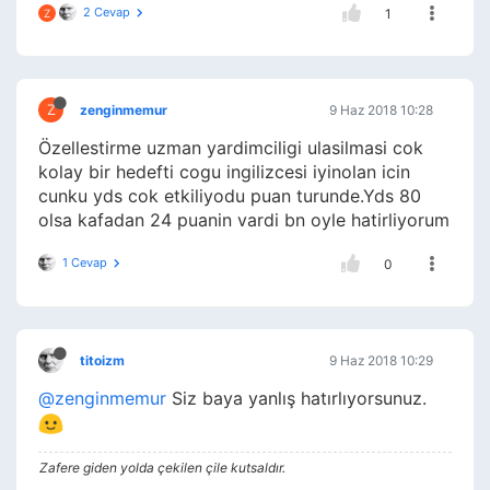
2 Cevap
1
Z
Z
zenginmemur
9 Haz 2018 10:28
Özellestirme uzman yardimciligi ulasilmasi cok
kolay bir hedefti cogu ingilizcesi iyinolan icin
cunku yds cok etkiliyodu puan turunde.Yds 80
olsa kafadan 24 puanin vardi bn oyle hatirliyorum
1 Cevap
0
titoizm
9 Haz 2018 10:29
@zenginmemur
Siz baya yanlış hatırlıyorsunuz.
Zafere giden yolda çekilen çile kutsaldır.