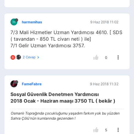
H
harmenihas
9 Haz 2018 11:02
7/3 Mali Hizmetler Uzman Yardımcısı 4610. [ SDS
( tavandan - 850 TL civarı neti ) ile]
7/1 Gelir Uzman Yardımcısı 3757.
2 Cevap
0
R
FameFabre
9 Haz 2018 11:32
Sosyal Güvenlik Denetmen Yardımcısı
2018 Ocak - Haziran maaşı 3750 TL ( bekâr )
Osmanlı Toprağında çocukluğumu yaşadım farkım yok bu yüzden
Sahra Çölü'nün kumlarında gezenden !
5