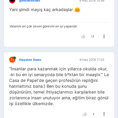
genclerbirlikli
9 Haz 2018 10:56
Yani şimdi mayış kaç arkadaşlar
Vatanını en çok seven görevini en iyi yapandır.
11
H
Hayatım Sınav
9 Haz 2018 11:02
"İnsanlar para kazanmak için yıllarca okulda okur,
-ki bu en iyi senaryoda bile b*ktan bir maaştır." La
Casa de Papel'de geçen profesörün repliğini
hatırlattınız bana:) Ben bu konuda şunu
düşünürüm, temel ihtiyaçlarımızı karşılarken bile
zorlanınca insan unutuyor ama, eğitim biraz gönül
işi özellikle ülkemizde.
1