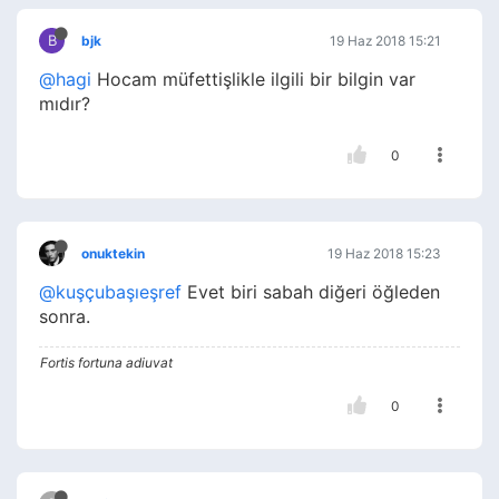
B
bjk
19 Haz 2018 15:21
@hagi
Hocam müfettişlikle ilgili bir bilgin var
mıdır?
0
onuktekin
19 Haz 2018 15:23
@kuşçubaşıeşref
Evet biri sabah diğeri öğleden
sonra.
Fortis fortuna adiuvat
0