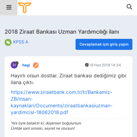
2018 Ziraat Bankası Uzman Yardımcılığı ilanı
KPSS A
Cevaplamak için giriş yapın
H
hagi
19 Haz 2018 14:34
Hayırlı olsun dostlar. Ziraat bankası dediğimiz gibi
ilana çıktı.
https://www.ziraatbank.com.tr/tr/Bankamiz-
ZB/insan-
kaynaklari/Documents/ziraatbankasiuzman-
yardimcisi-18062018.pdf
Ye’s öyle bataktır ki; düşersen boğulursun.
Ümîde sarıl sımsıkı, seyret ne olursun!