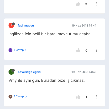
3
F
fatihmavcu
19 Haz 2018 14:41
ingilizce için belli bir baraj mevcut mu acaba
1 Cevap
H
0
B
beveridge eğrisi
19 Haz 2018 14:41
Vmy ile ayni gün. Buradan bize iş cikmaz.
1 Cevap
K
1