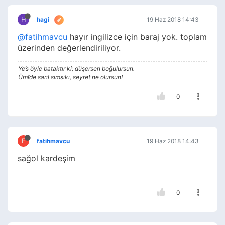
H
hagi
19 Haz 2018 14:43
@fatihmavcu
hayır ingilizce için baraj yok. toplam
üzerinden değerlendiriliyor.
Ye’s öyle bataktır ki; düşersen boğulursun.
Ümîde sarıl sımsıkı, seyret ne olursun!
0
F
fatihmavcu
19 Haz 2018 14:43
sağol kardeşim
0