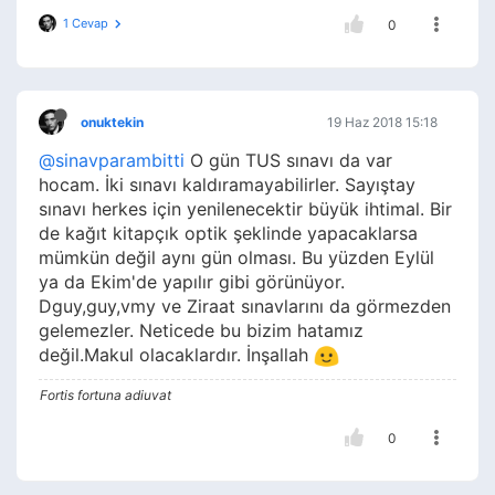
1 Cevap
0
onuktekin
19 Haz 2018 15:18
@sinavparambitti
O gün TUS sınavı da var
hocam. İki sınavı kaldıramayabilirler. Sayıştay
sınavı herkes için yenilenecektir büyük ihtimal. Bir
de kağıt kitapçık optik şeklinde yapacaklarsa
mümkün değil aynı gün olması. Bu yüzden Eylül
ya da Ekim'de yapılır gibi görünüyor.
Dguy,guy,vmy ve Ziraat sınavlarını da görmezden
gelemezler. Neticede bu bizim hatamız
değil.Makul olacaklardır. İnşallah
Fortis fortuna adiuvat
0