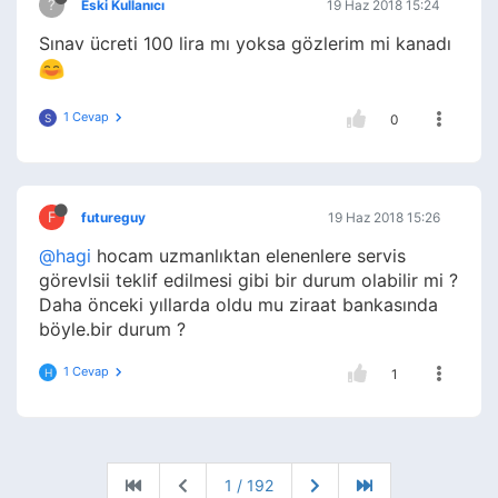
?
Eski Kullanıcı
19 Haz 2018 15:24
Sınav ücreti 100 lira mı yoksa gözlerim mi kanadı
1 Cevap
S
0
F
futureguy
19 Haz 2018 15:26
@hagi
hocam uzmanlıktan elenenlere servis
görevlsii teklif edilmesi gibi bir durum olabilir mi ?
Daha önceki yıllarda oldu mu ziraat bankasında
böyle.bir durum ?
1 Cevap
H
1
1 / 192