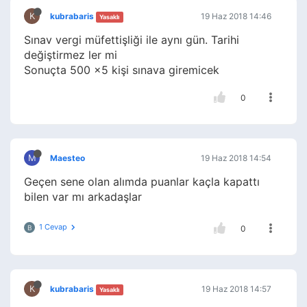
K
kubrabaris
19 Haz 2018 14:46
Yasaklı
Sınav vergi müfettişliği ile aynı gün. Tarihi
değiştirmez ler mi
Sonuçta 500 x5 kişi sınava giremicek
0
M
Maesteo
19 Haz 2018 14:54
Geçen sene olan alımda puanlar kaçla kapattı
bilen var mı arkadaşlar
1 Cevap
B
0
K
kubrabaris
19 Haz 2018 14:57
Yasaklı