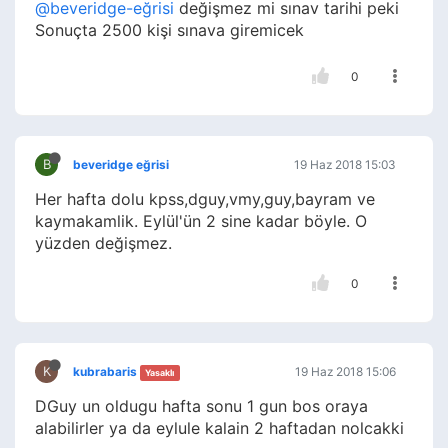
@beveridge-eğrisi
değişmez mi sınav tarihi peki
Sonuçta 2500 kişi sınava giremicek
0
B
beveridge eğrisi
19 Haz 2018 15:03
Her hafta dolu kpss,dguy,vmy,guy,bayram ve
kaymakamlik. Eylül'ün 2 sine kadar böyle. O
yüzden değişmez.
0
K
kubrabaris
19 Haz 2018 15:06
Yasaklı
DGuy un oldugu hafta sonu 1 gun bos oraya
alabilirler ya da eylule kalain 2 haftadan nolcakki