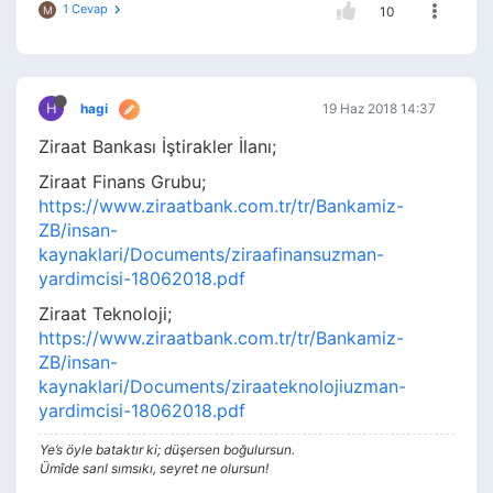
1 Cevap
M
10
H
hagi
19 Haz 2018 14:37
Ziraat Bankası İştirakler İlanı;
Ziraat Finans Grubu;
https://www.ziraatbank.com.tr/tr/Bankamiz-
ZB/insan-
kaynaklari/Documents/ziraafinansuzman-
yardimcisi-18062018.pdf
Ziraat Teknoloji;
https://www.ziraatbank.com.tr/tr/Bankamiz-
ZB/insan-
kaynaklari/Documents/ziraateknolojiuzman-
yardimcisi-18062018.pdf
Ye’s öyle bataktır ki; düşersen boğulursun.
Ümîde sarıl sımsıkı, seyret ne olursun!