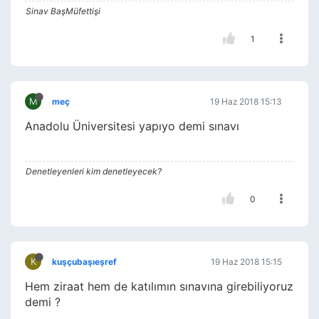
Sinav BaşMüfettişi
1
M
meç
19 Haz 2018 15:13
Anadolu Üniversitesi yapıyo demi sınavı
Denetleyenleri kim denetleyecek?
0
K
kuşçubaşıeşref
19 Haz 2018 15:15
Hem ziraat hem de katılımın sınavına girebiliyoruz
demi ?