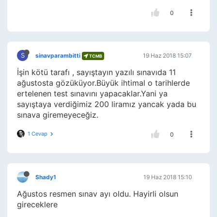
0
S
sinavparambitti
19 Haz 2018 15:07
TCMB
İşin kötü tarafı , sayıştayın yazılı sınavıda 11
ağustosta gözüküyor.Büyük ihtimal o tarihlerde
ertelenen test sınavını yapacaklar.Yani ya
sayıştaya verdiğimiz 200 liramız yancak yada bu
sınava giremeyeceğiz.
1 Cevap
0
Shady1
19 Haz 2018 15:10
Ağustos resmen sınav ayı oldu. Hayirli olsun
gireceklere