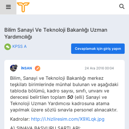
Bilim Sanayi Ve Teknoloji Bakanlığı Uzman
Yardımcılığı
KPSS A
Cevaplamak için giriş yapın
İNSAN
24 Ara 2016 00:04
Bilim, Sanayi ve Teknoloji Bakanlığı merkez
teşkilatı birimlerinde münhal bulunan ve aşağıdaki
tabloda bölümü, kadro sayısı, sınıfı, unvanı ve
derecesi belirtilen toplam
50
(elli) Sanayi ve
Teknoloji Uzman Yardımcısı kadrosuna atama
yapılmak üzere sözlü sınavla personel alınacaktır.
Kadrolar:
http://i.hizliresim.com/X9XLqk.jpg
A) SINAVA BAŞVURU ŞARTLARI: