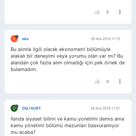
0
E
eko
26 Ara 2016 11:15
Bu alımla ilgili olarak ekonometri bölümüyle
alakalı bir deneyimi veya yorumu olan var mı? Bu
alandan çok fazla alım olmadığı için pek örnek de
bulamadım.
0
D
DELİ KURT
26 Ara 2016 11:57
Ilanda siyaset bilimi ve kamu yonetimi demis ama
kamu yönetimi bölümü mezunları basvuramiyor
mu acaba?