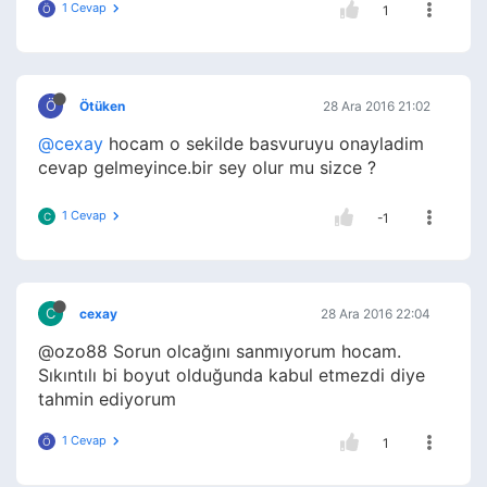
1 Cevap
Ö
1
Ö
Ötüken
28 Ara 2016 21:02
@cexay
hocam o sekilde basvuruyu onayladim
cevap gelmeyince.bir sey olur mu sizce ?
1 Cevap
C
-1
C
cexay
28 Ara 2016 22:04
@ozo88 Sorun olcağını sanmıyorum hocam.
Sıkıntılı bi boyut olduğunda kabul etmezdi diye
tahmin ediyorum
1 Cevap
Ö
1