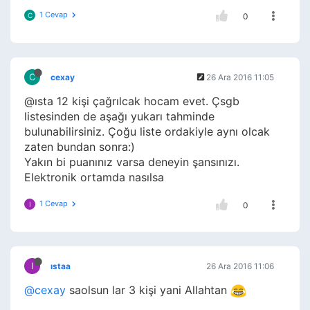
1 Cevap
C
0
C
cexay
26 Ara 2016 11:05
@ısta 12 kişi çağrılcak hocam evet. Çsgb
listesinden de aşağı yukarı tahminde
bulunabilirsiniz. Çoğu liste ordakiyle aynı olcak
zaten bundan sonra:)
Yakın bi puanınız varsa deneyin şansınızı.
Elektronik ortamda nasılsa
1 Cevap
I
0
I
ıstaa
26 Ara 2016 11:06
@cexay
saolsun lar 3 kişi yani Allahtan