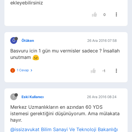
ekleyebilirsiniz
0
Ö
Ötüken
26 Ara 2016 07:58
Basvuru icin 1 gün mu vermisler sadece ? İnsallah
unutmam
1 Cevap
I
-1
?
Eski Kullanıcı
26 Ara 2016 08:24
Merkez Uzmanlıkların en azından 60 YDS
istemesi gerektiğini düşünüyorum. Ama mülakata
hayır.
@issizavukat
Bilim Sanayi Ve Teknoloji Bakanlığı