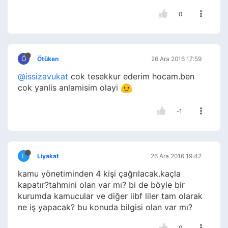
0
Ö
Ötüken
26 Ara 2016 17:59
@issizavukat
cok tesekkur ederim hocam.ben
cok yanlis anlamisim olayi
-1
L
Liyakat
26 Ara 2016 19:42
kamu yönetiminden 4 kişi çağrılacak.kaçla
kapatır?tahmini olan var mı? bi de böyle bir
kurumda kamucular ve diğer iibf liler tam olarak
ne iş yapacak? bu konuda bilgisi olan var mı?
0