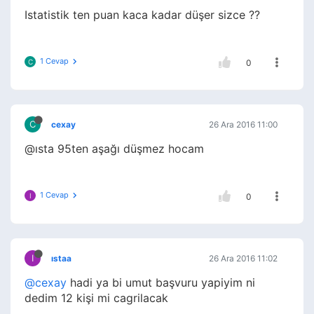
Istatistik ten puan kaca kadar düşer sizce ??
1 Cevap
C
0
C
cexay
26 Ara 2016 11:00
@ısta 95ten aşağı düşmez hocam
1 Cevap
I
0
I
ıstaa
26 Ara 2016 11:02
@cexay
hadi ya bi umut başvuru yapiyim ni
dedim 12 kişi mi cagrilacak