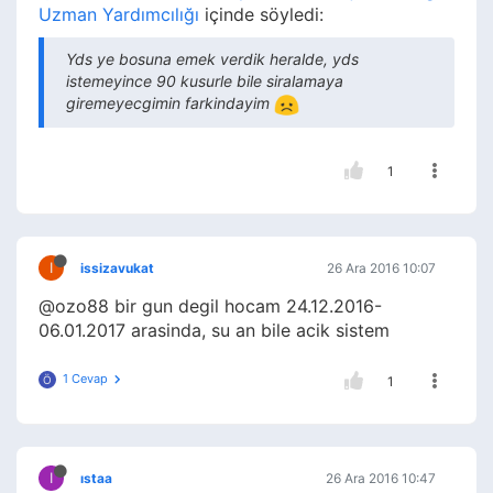
Uzman Yardımcılığı
içinde söyledi:
Yds ye bosuna emek verdik heralde, yds
istemeyince 90 kusurle bile siralamaya
giremeyecgimin farkindayim
1
I
issizavukat
26 Ara 2016 10:07
@ozo88 bir gun degil hocam 24.12.2016-
06.01.2017 arasinda, su an bile acik sistem
1 Cevap
Ö
1
I
ıstaa
26 Ara 2016 10:47