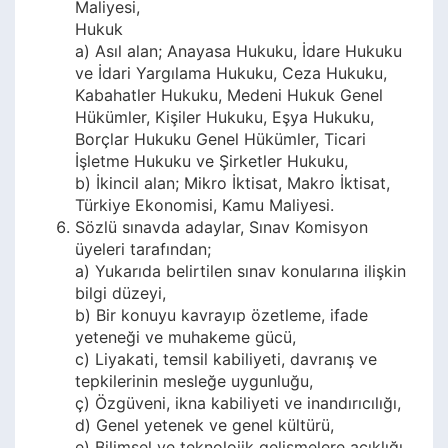
Maliyesi,
Hukuk
a) Asıl alan; Anayasa Hukuku, İdare Hukuku
ve İdari Yargılama Hukuku, Ceza Hukuku,
Kabahatler Hukuku, Medeni Hukuk Genel
Hükümler, Kişiler Hukuku, Eşya Hukuku,
Borçlar Hukuku Genel Hükümler, Ticari
İşletme Hukuku ve Şirketler Hukuku,
b) İkincil alan; Mikro İktisat, Makro İktisat,
Türkiye Ekonomisi, Kamu Maliyesi.
Sözlü sınavda adaylar, Sınav Komisyon
üyeleri tarafından;
a) Yukarıda belirtilen sınav konularına ilişkin
bilgi düzeyi,
b) Bir konuyu kavrayıp özetleme, ifade
yeteneği ve muhakeme gücü,
c) Liyakati, temsil kabiliyeti, davranış ve
tepkilerinin mesleğe uygunluğu,
ç) Özgüveni, ikna kabiliyeti ve inandırıcılığı,
d) Genel yetenek ve genel kültürü,
e) Bilimsel ve teknolojik gelişmelere açıklığı