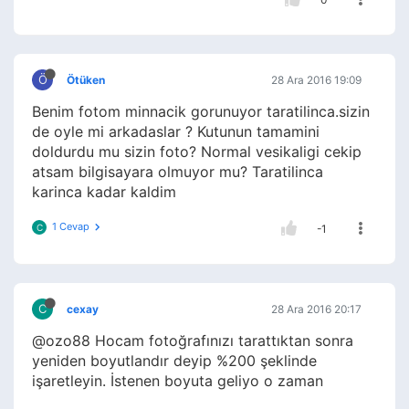
Ö
Ötüken
28 Ara 2016 19:09
Benim fotom minnacik gorunuyor taratilinca.sizin
de oyle mi arkadaslar ? Kutunun tamamini
doldurdu mu sizin foto? Normal vesikaligi cekip
atsam bilgisayara olmuyor mu? Taratilinca
karinca kadar kaldim
1 Cevap
C
-1
C
cexay
28 Ara 2016 20:17
@ozo88 Hocam fotoğrafınızı tarattıktan sonra
yeniden boyutlandır deyip %200 şeklinde
işaretleyin. İstenen boyuta geliyo o zaman