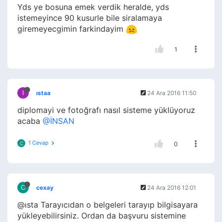
Yds ye bosuna emek verdik heralde, yds
istemeyince 90 kusurle bile siralamaya
giremeyecgimin farkindayim
1
I
ıstaa
24 Ara 2016 11:50
diplomayi ve fotoğrafı nasıl sisteme yüklüyoruz
acaba
@İNSAN
1 Cevap
C
0
C
cexay
24 Ara 2016 12:01
@ısta Tarayıcıdan o belgeleri tarayıp bilgisayara
yükleyebilirsiniz. Ordan da başvuru sistemine