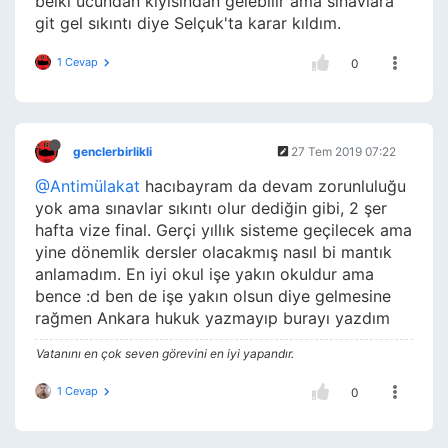
belki ucundan kıyısından gelebilir ama sınavlara
git gel sıkıntı diye Selçuk'ta karar kıldım.
1 Cevap
0
genclerbirlikli
27 Tem 2019 07:22
@Antimülakat
hacıbayram da devam zorunluluğu
yok ama sınavlar sıkıntı olur dediğin gibi, 2 şer
hafta vize final. Gerçi yıllık sisteme geçilecek ama
yine dönemlik dersler olacakmış nasıl bi mantık
anlamadım. En iyi okul işe yakın okuldur ama
bence :d ben de işe yakın olsun diye gelmesine
rağmen Ankara hukuk yazmayıp burayı yazdım
Vatanını en çok seven görevini en iyi yapandır.
1 Cevap
0