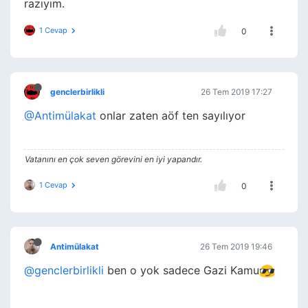
razıyım.
1 Cevap
0
genclerbirlikli
26 Tem 2019 17:27
@Antimülakat
onlar zaten aöf ten sayılıyor
Vatanını en çok seven görevini en iyi yapandır.
1 Cevap
0
Antimülakat
26 Tem 2019 19:46
@genclerbirlikli
ben o yok sadece Gazi Kamu