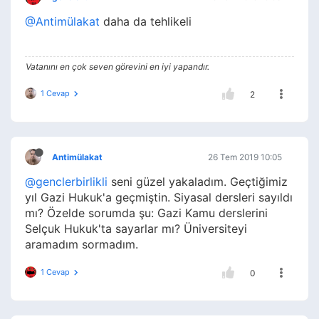
@Antimülakat
daha da tehlikeli
Vatanını en çok seven görevini en iyi yapandır.
1 Cevap
2
Antimülakat
26 Tem 2019 10:05
@genclerbirlikli
seni güzel yakaladım. Geçtiğimiz
yıl Gazi Hukuk'a geçmiştin. Siyasal dersleri sayıldı
mı? Özelde sorumda şu: Gazi Kamu derslerini
Selçuk Hukuk'ta sayarlar mı? Üniversiteyi
aramadım sormadım.
1 Cevap
0