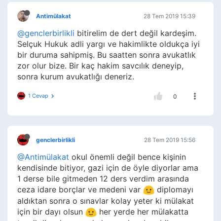
Antimülakat
28 Tem 2019 15:39
@genclerbirlikli
bitirelim de dert değil kardeşim.
Selçuk Hukuk adli yargı ve hakimlikte oldukça iyi
bir duruma sahipmiş. Bu saatten sonra avukatlık
zor olur bize. Bir kaç hakim savcılık deneyip,
sonra kurum avukatlığı deneriz.
1 Cevap
0
genclerbirlikli
28 Tem 2019 15:56
@Antimülakat
okul önemli değil bence kişinin
kendisinde bitiyor, gazi için de öyle diyorlar ama
1 derse bile gitmeden 12 ders verdim arasında
ceza idare borçlar ve medeni var
diplomayı
aldıktan sonra o sınavlar kolay yeter ki mülakat
için bir dayı olsun
her yerde her mülakatta