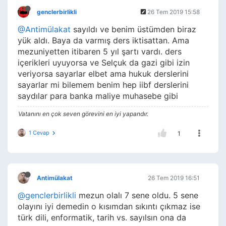
genclerbirlikli
26 Tem 2019 15:58
@Antimülakat
sayıldı ve benim üstümden biraz
yük aldı. Baya da varmış ders iktisattan. Ama
mezuniyetten itibaren 5 yıl şartı vardı. ders
içerikleri uyuyorsa ve Selçuk da gazi gibi izin
veriyorsa sayarlar elbet ama hukuk derslerini
sayarlar mi bilemem benim hep iibf derslerini
saydılar para banka maliye muhasebe gibi
Vatanını en çok seven görevini en iyi yapandır.
1 Cevap
1
Antimülakat
26 Tem 2019 16:51
@genclerbirlikli
mezun olalı 7 sene oldu. 5 sene
olayını iyi demedin o kısımdan sıkıntı çıkmaz ise
türk dili, enformatik, tarih vs. sayılsın ona da