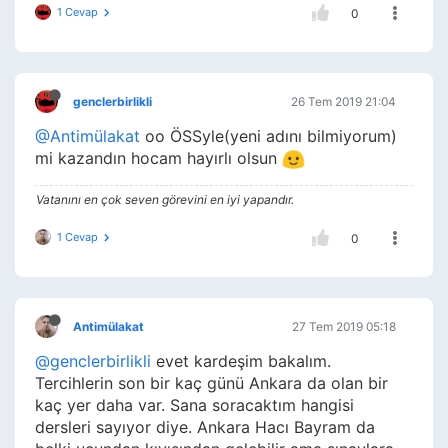
1 Cevap
0
genclerbirlikli
26 Tem 2019 21:04
@Antimülakat
oo ÖSSyle(yeni adını bilmiyorum)
mi kazandın hocam hayırlı olsun
Vatanını en çok seven görevini en iyi yapandır.
1 Cevap
0
Antimülakat
27 Tem 2019 05:18
@genclerbirlikli
evet kardeşim bakalım.
Tercihlerin son bir kaç günü Ankara da olan bir
kaç yer daha var. Sana soracaktım hangisi
dersleri sayıyor diye. Ankara Hacı Bayram da