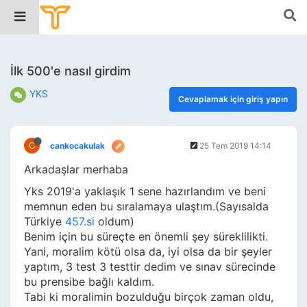
İlk 500'e nasıl girdim
YKS
Cevaplamak için giriş yapın
C
cankocakulak
25 Tem 2019 14:14
Arkadaşlar merhaba
Yks 2019'a yaklaşık 1 sene hazırlandım ve beni
memnun eden bu sıralamaya ulaştım.(Sayısalda
Türkiye
457.si
oldum)
Benim için bu süreçte en önemli şey süreklilikti.
Yani, moralim kötü olsa da, iyi olsa da bir şeyler
yaptım, 3 test 3 testtir dedim ve sınav sürecinde
bu prensibe bağlı kaldım.
Tabi ki moralimin bozulduğu birçok zaman oldu,