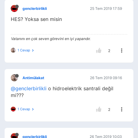
genclerbirlikli
25 Tem 2019 17:59
HES? Yoksa sen misin
Vatanını en çok seven görevini en iyi yapandır.
1 Cevap
2
Antimülakat
26 Tem 2019 09:16
@genclerbirlikli
o hidroelektrik santrali değil
mi???
1 Cevap
2
genclerbirlikli
26 Tem 2019 10:03