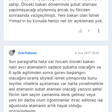
sahip. Önceki bakan döneminde şubat ataması
yapılmayacağı söylenmiş ancak bu fikirden
sonrasında vazgeçilmişti. Yeni bakan olan İsmet
Yılmaz’ın bu konuda henüz net bir açıklaması yok.
1
?
Eski Kullanıcı
4 Oca 2017 19:25
Son paragrafta hata var hocam önceki bakan
nabi avcı atamalarin sadece şubatta olacağını ve
6 aylik egitimden sonra gorev başlangıcı
olacağını ısrarla söyledi ismet yılmazında bunu
teyitler nitelikte açıklaması var hatta yonetmelikte
asıl atamanin subat atamasi olacağı yazıyor.şahsi
fikrim tam seçim zamanina denk gelmez veya
yeni bir darbe olum öğretmenler ihrac edilmez ise
ağustosta atamanin artik hayal olduğu
görüşündeyim