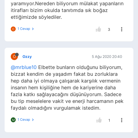
yaramıyor.Nereden biliyorum mülakat yapanların
itirafları bizim okulda tanıtımda sık boğaz
ettiğimizde söylediler.
1 Cevap
O
3
O
Ozzy
5 Ağu 2020 20:40
@mrblue10
Elbette bunların olduğunu biliyorum,
bizzat kendim de yaşadım fakat bu zorluklara
hep daha iyi olmaya çalışarak karşılık vermenin
insanın hem kişiliğine hem de kariyerine daha
fazla katkı sağlayacağını düşünüyorum. Sadece
bu tip meselelere vakit ve enerji harcamanın pek
faydalı olmadığını vurgulamak istedim.
1 Cevap
M
1