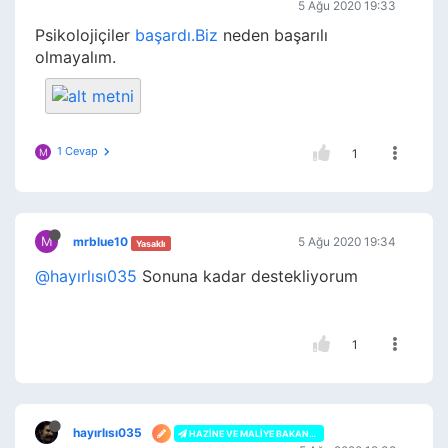
5 Ağu 2020 19:33
Psikolojiçiler
başardı.Biz
neden başarılı
olmayalım.
1 Cevap
M
1
M
mrblue10
5 Ağu 2020 19:34
Yasaklı
@hayırlısı035
Sonuna kadar destekliyorum
1
hayırlısı035
HAZINE VE MALIYE BAKANLIĞI