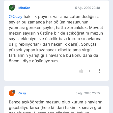
M
MiraKar
5 Ağu 2020 20:48
@Ozzy
haklılık payınız var ama zaten dediğiniz
şeyler bu zamanda her bölüm mezununun
yapması gereken şeyler, hatta zorunluluk. Mevcut
mezun sayısının üstüne bir de açıköğretim mezun
sayısı ekleniyor ve üstelik bazı kurum sınavlarına
da girebiliyorlar (idari hakimlik dahil). Sonuçta
yüksek yapan kazanacak elbette ama virgül
farklarının yarıştığı sınavlarda bu konu daha da
önemli diye düşünüyorum.
1
O
Ozzy
5 Ağu 2020 20:55
Bence açıköğretim mezunu olup kurum sınavlarını
geçebiliyorlarsa (hele ki idari hakimlik sınavı gibi