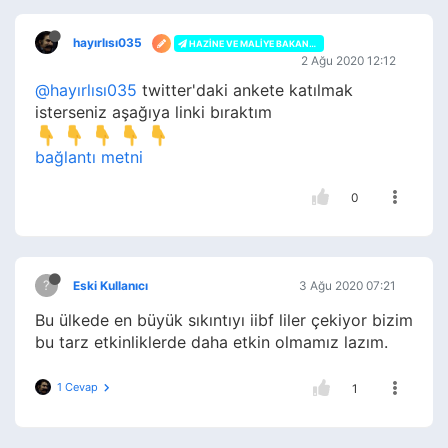
hayırlısı035
HAZINE VE MALIYE BAKANLIĞI
2 Ağu 2020 12:12
@hayırlısı035
twitter'daki ankete katılmak
isterseniz aşağıya linki bıraktım
bağlantı metni
0
?
Eski Kullanıcı
3 Ağu 2020 07:21
Bu ülkede en büyük sıkıntıyı iibf liler çekiyor bizim
bu tarz etkinliklerde daha etkin olmamız lazım.
1 Cevap
1