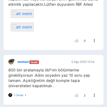
etkinlik yapılacaktır.Lütfen duyuralım İİBF Ailesi
0
ekeblad
5 Ağu 2020 10:24
Yasaklı
800 bin siralamayla iibf'nin bölümlerine
girebiliyorsun .Adını soyadını yaz 10 soru yap
tamam .Açıköğretim değil komple taşra
üniversiteleri kapatılmalı .
1 Cevap
2