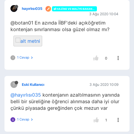
hayırlısı035
HAZINE VE MALIYE BAKANLIĞI
3 Ağu 2020 10:04
@botan01 En azında İİBF'deki açıköğretim
kontenjan sınırlanması olsa güzel olmaz mı?
1 Cevap
?
0
?
Eski Kullanıcı
3 Ağu 2020 10:09
@hayırlısı035
kontenjanın azaltılmasının yanında
belli bir süreliğine öğrenci alınmasa daha iyi olur
çünkü piyasada gereğinden çok mezun var
1 Cevap
A
1