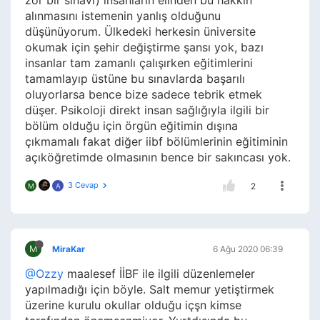
zor bir sınavı) insanların elinden bu hakkın
alınmasını istemenin yanlış olduğunu
düşünüyorum. Ülkedeki herkesin üniversite
okumak için şehir değiştirme şansı yok, bazı
insanlar tam zamanlı çalışırken eğitimlerini
tamamlayıp üstüne bu sınavlarda başarılı
oluyorlarsa bence bize sadece tebrik etmek
düşer. Psikoloji direkt insan sağlığıyla ilgili bir
bölüm olduğu için örgün eğitimin dışına
çıkmamalı fakat diğer iibf bölümlerinin eğitiminin
açıköğretimde olmasının bence bir sakıncası yok.
3 Cevap
2
M
A
M
MiraKar
6 Ağu 2020 06:39
@Ozzy
maalesef İİBF ile ilgili düzenlemeler
yapılmadığı için böyle. Salt memur yetiştirmek
üzerine kurulu okullar olduğu içşn kimse