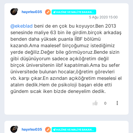
hayırlısı035
HAZINE VE MALIYE BAKANLIĞI
5 Ağu 2020 15:00
@ekeblad
beni de en çok bu koyuyor.Ben 2013
senesinde maliye 63 bin ile girdim.birçok arkadaş
benden daha yüksek puanla İİBF bölümü
kazandı.Ama maalesef birçoğumuz istediğimiz
yerde değiliz.Değer bile görmüyoruz.Bende sizin
gibi düşünüyorum sadece açıköğretim değil
birçok üniversitenin iibf kapatılmalı.Ama bu sefer
üniversitede bulunan hocalar,öğretim görevleri
vb. karşı çıkar.En azından açıköğretim meselesi el
atalım dedik.Hem de psikoloji başarı elde etti
gündem sıcak iken bizde deneyelim dedik.
0
hayırlısı035
HAZINE VE MALIYE BAKANLIĞI