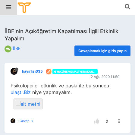
İİBF'nin Açıköğretim Kapatılması İlgili Etkinlik
Yapalım
İİBF
Cevaplamak için giriş yapın
hayırlısı035
HAZINE VE MALIYE BAKANLIĞI
2 Ağu 2020 11:50
Psikolojiçiler etkinlik ve baskı ile bu sonucu
ulaştı.Biz
niye yapmayalım.
1 Cevap
0