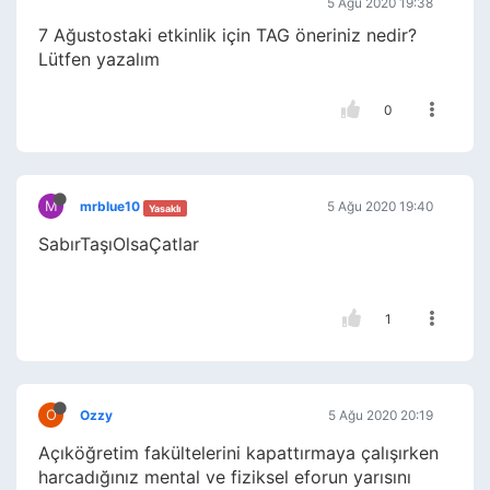
5 Ağu 2020 19:38
7 Ağustostaki etkinlik için TAG öneriniz nedir?
Lütfen yazalım
0
M
mrblue10
5 Ağu 2020 19:40
Yasaklı
SabırTaşıOlsaÇatlar
1
O
Ozzy
5 Ağu 2020 20:19
Açıköğretim fakültelerini kapattırmaya çalışırken
harcadığınız mental ve fiziksel eforun yarısını