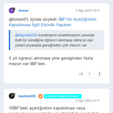
A
Avexer
3 Ağu 2020 10:17
@botan01, içinde söyledi:
İİBF'nin Açıköğretim
Kapatılması İlgili Etkinlik Yapalım
@hayırlısı035
kontenjanın azaltılmasının yanında
belli bir süreliğine öğrenci alınmasa daha iyi olur
çünkü piyasada gereğinden çok mezun var
5 yil ogrenci alinmasa yine gereginden fazla
mezun var IIBF'den.
1
hayırlısı035
HAZINE VE MALIYE BAKANLIĞI
3 Ağu 2020 13:17
1)İİBF'deki açıköğretim kapatılması veya