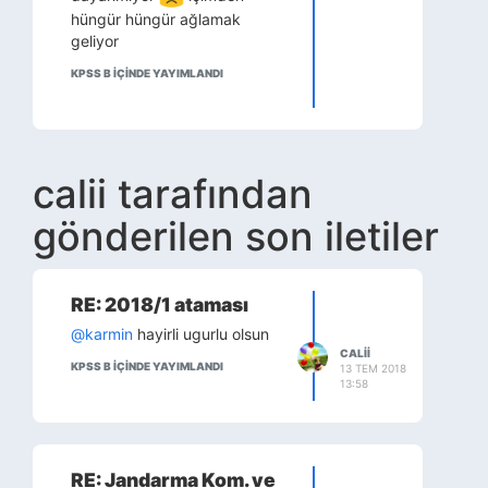
hüngür hüngür ağlamak
geliyor
KPSS B IÇINDE YAYIMLANDI
calii tarafından
gönderilen son iletiler
RE: 2018/1 ataması
@karmin
hayirli ugurlu olsun
CALII
KPSS B IÇINDE YAYIMLANDI
13 TEM 2018
13:58
RE: Jandarma Kom. ve