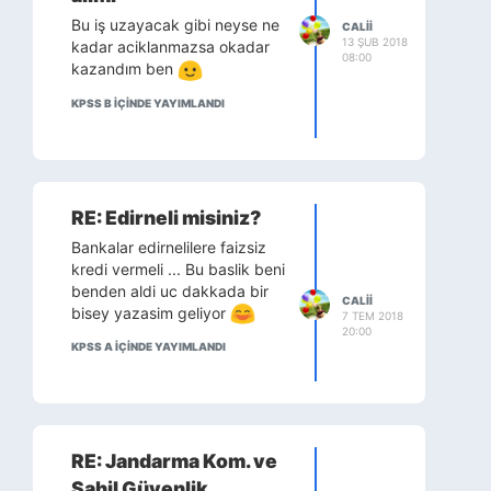
Bu iş uzayacak gibi neyse ne
CALII
13 ŞUB 2018
kadar aciklanmazsa okadar
08:00
kazandım ben
KPSS B IÇINDE YAYIMLANDI
RE: Edirneli misiniz?
Bankalar edirnelilere faizsiz
kredi vermeli ... Bu baslik beni
benden aldi uc dakkada bir
CALII
bisey yazasim geliyor
7 TEM 2018
20:00
KPSS A IÇINDE YAYIMLANDI
RE: Jandarma Kom. ve
Sahil Güvenlik