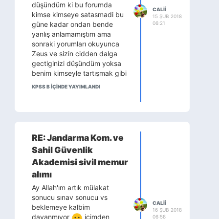
düşündüm ki bu forumda
CALII
kimse kimseye satasmadi bu
15 ŞUB 2018
güne kadar ondan bende
06:21
yanlış anlamamıştım ama
sonraki yorumları okuyunca
Zeus ve sizin cidden dalga
gectiginizi düşündüm yoksa
benim kimseyle tartışmak gibi
bir amacım olmaz hayatta
KPSS B IÇINDE YAYIMLANDI
k.bakmayin yanlış anladiysak
RE: Jandarma Kom. ve
Sahil Güvenlik
Akademisi sivil memur
alımı
Ay Allah'ım artık mülakat
sonucu sınav sonucu vs
CALII
beklemeye kalbim
16 ŞUB 2018
dayanmıyor
içimden
06:58