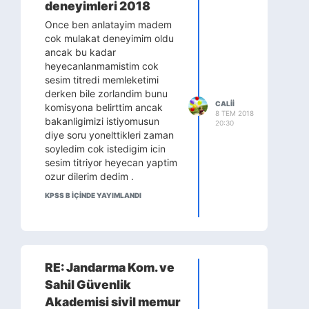
deneyimleri 2018
Once ben anlatayim madem
cok mulakat deneyimim oldu
ancak bu kadar
heyecanlanmamistim cok
sesim titredi memleketimi
derken bile zorlandim bunu
CALII
komisyona belirttim ancak
8 TEM 2018
bakanligimizi istiyomusun
20:30
diye soru yonelttikleri zaman
soyledim cok istedigim icin
sesim titriyor heyecan yaptim
ozur dilerim dedim .
komisyondaki uyeler cok
KPSS B IÇINDE YAYIMLANDI
ciddiye aliyordu her gireni 10
12 dakka kaldik hepimize
vakit ayrildi. Devaluasyon
stangflasyon aziz sancar fuat
sezgin soruldu bana . ab
RE: Jandarma Kom. ve
donem baskanligi kimde
Sahil Güvenlik
dendi bunda bayagi kem kum
ettim. Kardes meslekleri suan
Akademisi sivil memur