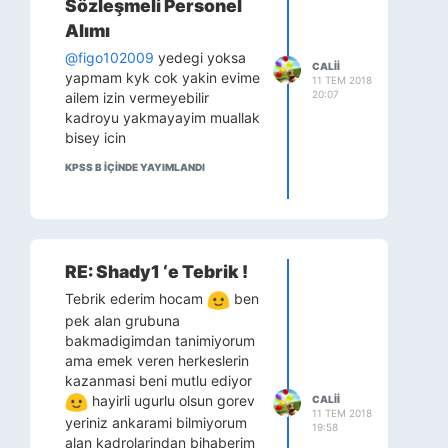
Sözleşmeli Personel
Alımı
@figo102009
yedegi yoksa
CALII
yapmam kyk cok yakin evime
11 TEM 2018
20:07
ailem izin vermeyebilir
kadroyu yakmayayim muallak
bisey icin
KPSS B IÇINDE YAYIMLANDI
RE: Shady1 ‘e Tebrik !
Tebrik ederim hocam
ben
pek alan grubuna
bakmadigimdan tanimiyorum
ama emek veren herkeslerin
kazanmasi beni mutlu ediyor
hayirli ugurlu olsun gorev
CALII
11 TEM 2018
yeriniz ankarami bilmiyorum
19:58
alan kadrolarindan bihaberim