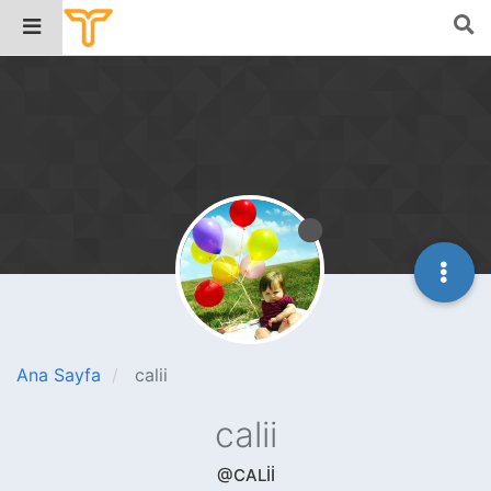
Ana Sayfa
calii
calii
@CALII