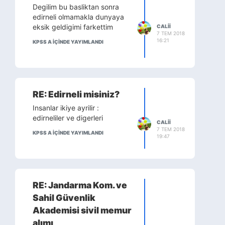
Degilim bu basliktan sonra
edirneli olmamakla dunyaya
eksik geldigimi farkettim
CALII
7 TEM 2018
16:21
KPSS A IÇINDE YAYIMLANDI
RE: Edirneli misiniz?
Insanlar ikiye ayrilir :
edirneliler ve digerleri
CALII
7 TEM 2018
KPSS A IÇINDE YAYIMLANDI
19:47
RE: Jandarma Kom. ve
Sahil Güvenlik
Akademisi sivil memur
alımı