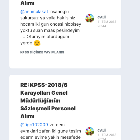
Alımı
@antimülakat
insanoglu
sukursuz ya valla haklisiniz
CALII
11 TEM 2018
hocam iki gun oncesi hicbisey
20:44
yoktu suan maas pesindeyim
. .. Oturayim oturdugum
yerde
KPSS B IÇINDE YAYIMLANDI
RE: KPSS-2018/6
Karayolları Genel
Müdürlüğünün
Sözleşmeli Personel
Alımı
@figo102009
vercem
evraklari zafen iki gune teslim
CALII
11 TEM 2018
ederm evime yakin mesafede
20:34