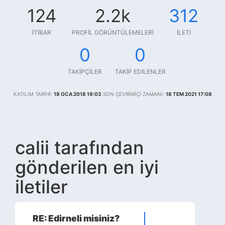
124
2.2k
312
İTIBAR
PROFIL GÖRÜNTÜLEMELERI
İLETI
0
0
TAKIPÇILER
TAKIP EDILENLER
KATILIM TARIHI:
18 OCA 2018 19:03
SON ÇEVRIMIÇI ZAMANI:
18 TEM 2021 17:08
calii tarafından
gönderilen en iyi
iletiler
RE: Edirneli misiniz?