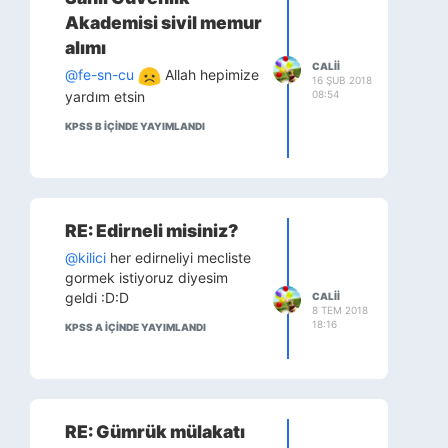
Akademisi sivil memur
alımı
CALII
@fe-sn-cu
Allah hepimize
16 ŞUB 2018
yardım etsin
08:54
KPSS B IÇINDE YAYIMLANDI
RE: Edirneli misiniz?
@kilici
her edirneliyi mecliste
gormek istiyoruz diyesim
geldi :D:D
CALII
8 TEM 2018
18:16
KPSS A IÇINDE YAYIMLANDI
RE: Gümrük mülakatı