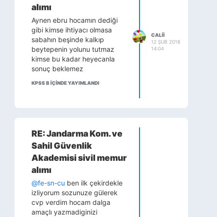
nasil yasadigim nelerle
alımı
ugrastigim anne babam
Aynen ebru hocamın dediği
uzerine bayagi konustuk.
gibi kimse ihtiyacı olmasa
Benim konusmakta
CALII
sabahın beşinde kalkıp
zorlanmam olmasaydi iyi
12 ŞUB 2018
beytepenin yolunu tutmaz
14:04
sayilirdi mulakat ve pc bilip
kimse bu kadar heyecanla
bilmedigimi sordular
sonuç beklemez
mulakatin bitimine yakin. Snra
tesekkur edip bitirdiler (buro)
KPSS B IÇINDE YAYIMLANDI
RE: Jandarma Kom. ve
Sahil Güvenlik
Akademisi sivil memur
alımı
@fe-sn-cu
ben ilk çekirdekle
izliyorum sozunuze gülerek
cvp verdim hocam dalga
amaçlı yazmadiginizi