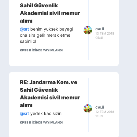
Sahil Güvenlik
Akademisi sivil memur
alımı
@srt
benim yuksek bayagi
CALII
13 TEM 2018
ona sira gelir merak etme
05:41
sabirli ol
KPSS B IÇINDE YAYIMLANDI
RE: Jandarma Kom. ve
Sahil Güvenlik
Akademisi sivil memur
alımı
CALII
12 TEM 2018
@srt
yedek kac sizin
11:59
KPSS B IÇINDE YAYIMLANDI