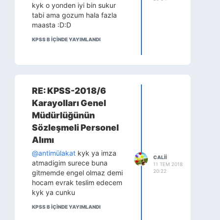
kyk o yonden iyi bin sukur
tabi ama gozum hala fazla
maasta :D:D
KPSS B IÇINDE YAYIMLANDI
RE: KPSS-2018/6
Karayolları Genel
Müdürlüğünün
Sözleşmeli Personel
Alımı
@antimülakat
kyk ya imza
CALII
atmadigim surece buna
11 TEM 2018
20:22
gitmemde engel olmaz demi
hocam evrak teslim edecem
kyk ya cunku
KPSS B IÇINDE YAYIMLANDI