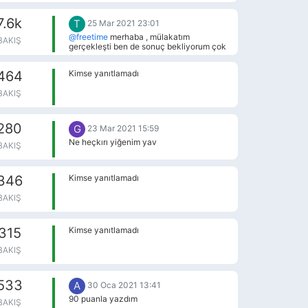
üzerine gittim doğru cevap üzerine değil
🙂 evet 5018 kuruluşların hmbnin bağlı
7.6k
T
kuruluşu olduğu için olduğu gib var
25 Mar 2021 23:01
@freetime
merhaba , mülakatım
BAKIŞ
gerçekleşti ben de sonuç bekliyorum çok
ümitli değilim açıkçası fakat kaç gün
sürdü sonuç gelmesi referansların arandı
464
Kimse yanıtlamadı
mı öğrenebilir miyim
BAKIŞ
280
G
23 Mar 2021 15:59
Ne heçkırı yiğenim yav
BAKIŞ
346
Kimse yanıtlamadı
BAKIŞ
315
Kimse yanıtlamadı
BAKIŞ
533
A
30 Oca 2021 13:41
90 puanla yazdım
BAKIŞ