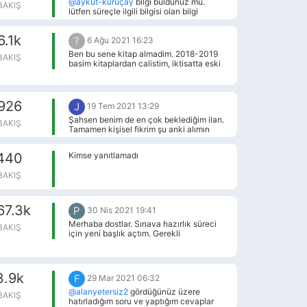
@aykut-kuruçay
bilgi buldunuz mu.
BAKIŞ
lütfen süreçle ilgili bilgisi olan bilgi
verebilir mi?
6.1k
?
6 Ağu 2021 16:23
Ben bu sene kitap almadim. 2018-2019
BAKIŞ
basim kitaplardan calistim, iktisatta eski
basim analiz, mevzuatta kaim. Kanunlari
kararnameleri kendim okudum ozetledim,
kitaba falan gerek kalmadi. Hali hazirda
elinizde olan kitaplarin yeni basimlarini
926
J
19 Tem 2021 13:29
almaniza, yeni yeni kaynaklar aramaniza
Şahsen benim de en çok beklediğim ilan.
gerek yok bence.
BAKIŞ
Tamamen kişisel fikrim şu anki alımın
Mülakatları açıklandıktan sonra tıpkı
geçen sene gibi sonbaharda kasım
440
Kimse yanıtlamadı
aralıkta ilana çıkacaklarğını
düşünüyorum zira Merkez Bankası her
BAKIŞ
sene ilana çıkmaya çalışıyor
67.3k
P
30 Nis 2021 19:41
Merhaba dostlar. Sınava hazırlık süreci
BAKIŞ
için yeni başlık açtım. Gerekli
çalışmalarımızın hepsine de ilk iletide yer
vererek açılışı yaptım. Herkese hayırlı
olsun tekrar. Başarılar dilerim hepinize.
https://forum.tercihiniyap.net/topic/7298/10-
3.9k
F
29 Mar 2021 06:32
temmuz-2021-kaymakam-adaylığı-
yazılı-sınavı
@alanyetersiz2
gördüğünüz üzere
BAKIŞ
hatırladığım soru ve yaptığım cevaplar