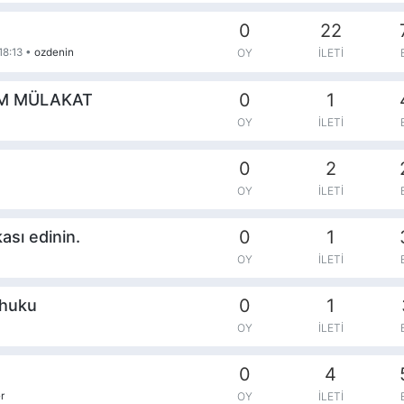
0
22
18:13
•
ozdenin
OY
İLETI
0
1
IM MÜLAKAT
OY
İLETI
0
2
OY
İLETI
0
1
ası edinin.
OY
İLETI
0
1
 huku
OY
İLETI
0
4
r
OY
İLETI