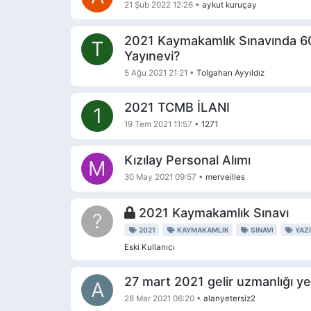
21 Şub 2022 12:26
•
aykut kuruçay
2021 Kaymakamlık Sınavında 60
T
Yayınevi?
5 Ağu 2021 21:21
•
Tolgahan Ayyıldız
2021 TCMB İLANI
1
19 Tem 2021 11:57
•
1271
Kızılay Personal Alımı
M
30 May 2021 09:57
•
merveilles
2021 Kaymakamlık Sınavı
?
2021
KAYMAKAMLIK
SINAVI
YAZI
Eski Kullanıcı
27 mart 2021 gelir uzmanlığı yete
A
28 Mar 2021 06:20
•
alanyetersiz2