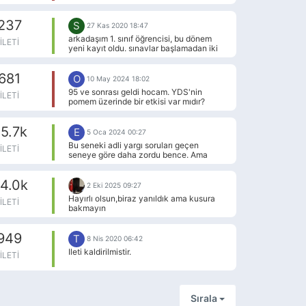
miyim? ve hangi bölümleri tercih
edebilirim?
237
Yani 4 senelik bölümü 2 senenin
S
27 Kas 2020 18:47
derslerini tamamladığımız durumda
arkadaşım 1. sınıf öğrencisi, bu dönem
İLETI
önlisans diploması alabiliyormuşuz,
yeni kayıt oldu. sınavlar başlamadan iki
sosyoloji de eğer bu şekilde yaparsam
yıllık bölümünü yine iki yıllık bir bölümle
daha sonrasında dgs ye girebilir miyim ve
değiştirmek istiyor. Bu mümkün mü acaba
hangi bölümleri tercih edebilirim?
681
bilen var mı?
O
10 May 2024 18:02
95 ve sonrası geldi hocam. YDS'nin
İLETI
pomem üzerinde bir etkisi var mıdır?
5.7k
E
5 Oca 2024 00:27
Bu seneki adli yargı soruları geçen
İLETI
seneye göre daha zordu bence. Ama
kontenjanların da yüzde 50 azaldığını
düşünürsek ss hariç toplam 71-72 doğru
4.0k
ile kapatacağını düşünüyorum.
2 Eki 2025 09:27
İdari yargı sınavına da çalışmadım
Hayırlı olsun,biraz yanıldık ama kusura
İLETI
açıkçası. Allah ne verdiyse
bakmayın
yapabildiklerimi yaptım yapamadıklarımı
paso salladım. Umarım idari yargı da
dediğiniz gibi 73 doğru ile kapatır umarım
949
T
8 Nis 2020 06:42
Ileti kaldirilmistir.
İLETI
Sırala