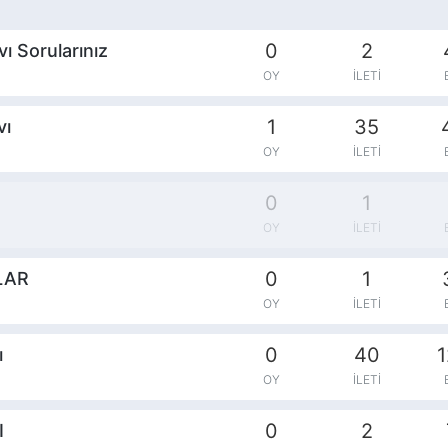
0
2
ı Sorularınız
OY
İLETI
1
35
vı
OY
İLETI
0
1
OY
İLETI
0
1
LAR
OY
İLETI
0
40
1
ı
OY
İLETI
0
2
I