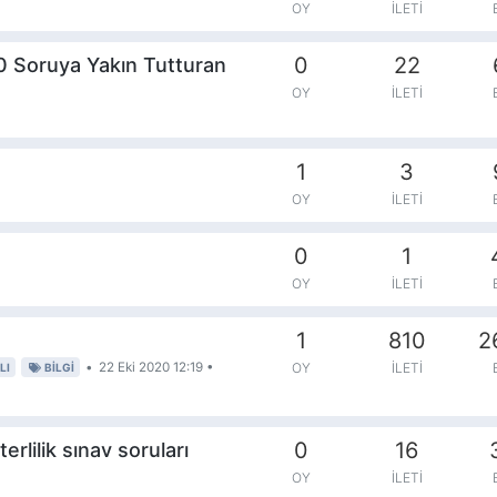
OY
İLETI
0
22
 Soruya Yakın Tutturan
OY
İLETI
1
3
OY
İLETI
0
1
OY
İLETI
1
810
2
•
22 Eki 2020 12:19
•
OY
İLETI
LI
BILGI
0
16
rlilik sınav soruları
OY
İLETI