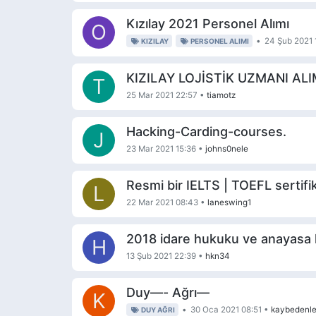
Kızılay 2021 Personel Alımı
O
•
24 Şub 2021 
KIZILAY
PERSONEL ALIMI
KIZILAY LOJİSTİK UZMANI AL
T
25 Mar 2021 22:57
•
tiamotz
Hacking-Carding-courses.
J
23 Mar 2021 15:36
•
johns0nele
Resmi bir IELTS | TOEFL sertifik
L
22 Mar 2021 08:43
•
laneswing1
2018 idare hukuku ve anayasa
H
13 Şub 2021 22:39
•
hkn34
Duy—- Ağrı—
K
•
30 Oca 2021 08:51
•
kaybedenle
DUY AĞRI