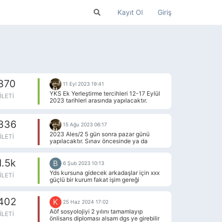
Kayıt Ol
Giriş
370
11 Eyl 2023 19:41
YKS Ek Yerleştirme tercihleri 12-17 Eylül
İLETI
2023 tarihleri arasında yapılacaktır.
336
15 Ağu 2023 06:17
2023 Ales/2 5 gün sonra pazar günü
İLETI
yapılacaktır. Sınav öncesinde ya da
sonrasında sormak istediğiniz ya da
tartışmak istediğiniz bir şeyler olursa bu
1.5k
başlık altında konuşabiliriz.
B
6 Şub 2023 10:13
Yds kursuna gidecek arkadaşlar için xxx
İLETI
güçlü bir kurum fakat işim gereği
katılamadım , hakkımı devredeceğim
402
K
25 Haz 2024 17:02
Aöf sosyolojiyi 2 yılını tamamlayıp
İLETI
önlisans diploması alsam dgs ye girebilir