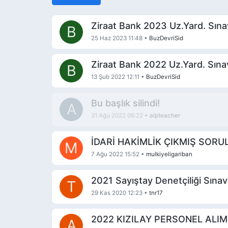
Ziraat Bank 2023 Uz.Yard. Sınav
B
25 Haz 2023 11:48
•
BuzDevriSid
Ziraat Bank 2022 Uz.Yard. Sına
B
13 Şub 2022 12:11
•
BuzDevriSid
Bu başlık silindi!
A
31 Ağu 2022 06:22
•
alpteacher
İDARİ HAKİMLİK ÇIKMIŞ SORU
M
7 Ağu 2022 15:52
•
mulkiyeligariban
2021 Sayıştay Denetçiliği Sınav
T
29 Kas 2020 12:23
•
tnr17
2022 KIZILAY PERSONEL ALIM
A