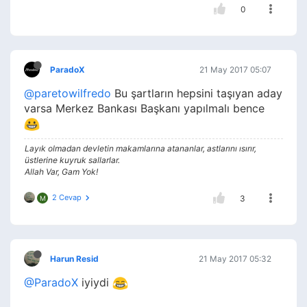
0
ParadoX
21 May 2017 05:07
@paretowilfredo
Bu şartların hepsini taşıyan aday
varsa Merkez Bankası Başkanı yapılmalı bence
Layık olmadan devletin makamlarına atananlar, astlarını ısırır,
üstlerine kuyruk sallarlar.
Allah Var, Gam Yok!
2 Cevap
3
M
Harun Resid
21 May 2017 05:32
@ParadoX
iyiydi