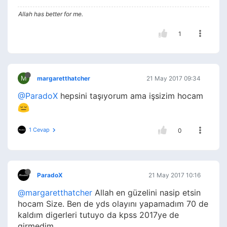
Allah has better for me.
1
M
margaretthatcher
21 May 2017 09:34
@ParadoX
hepsini taşıyorum ama işsizim hocam
1 Cevap
0
ParadoX
21 May 2017 10:16
@margaretthatcher
Allah en güzelini nasip etsin
hocam Size. Ben de yds olayını yapamadım 70 de
kaldım digerleri tutuyo da kpss 2017ye de
girmedim.