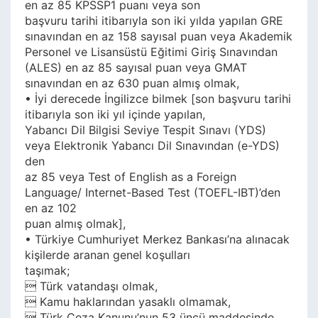
en az 85 KPSSP1 puanı veya son
başvuru tarihi itibarıyla son iki yılda yapılan GRE
sınavından en az 158 sayısal puan veya Akademik
Personel ve Lisansüstü Eğitimi Giriş Sınavından
(ALES) en az 85 sayısal puan veya GMAT
sınavından en az 630 puan almış olmak,
• İyi derecede İngilizce bilmek [son başvuru tarihi
itibarıyla son iki yıl içinde yapılan,
Yabancı Dil Bilgisi Seviye Tespit Sınavı (YDS)
veya Elektronik Yabancı Dil Sınavından (e-YDS)
den
az 85 veya Test of English as a Foreign
Language/ Internet-Based Test (TOEFL-IBT)’den
en az 102
puan almış olmak],
• Türkiye Cumhuriyet Merkez Bankası’na alınacak
kişilerde aranan genel koşulları
taşımak;
 Türk vatandaşı olmak,
 Kamu haklarından yasaklı olmamak,
 Türk Ceza Kanunu’nun 53 üncü maddesinde