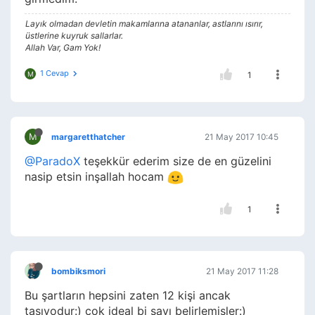
Layık olmadan devletin makamlarına atananlar, astlarını ısırır,
üstlerine kuyruk sallarlar.
Allah Var, Gam Yok!
1 Cevap
M
1
M
margaretthatcher
21 May 2017 10:45
@ParadoX
teşekkür ederim size de en güzelini
nasip etsin inşallah hocam
1
bombiksmori
21 May 2017 11:28
Bu şartların hepsini zaten 12 kişi ancak
taşıyodur:) çok ideal bi sayı belirlemişler:)