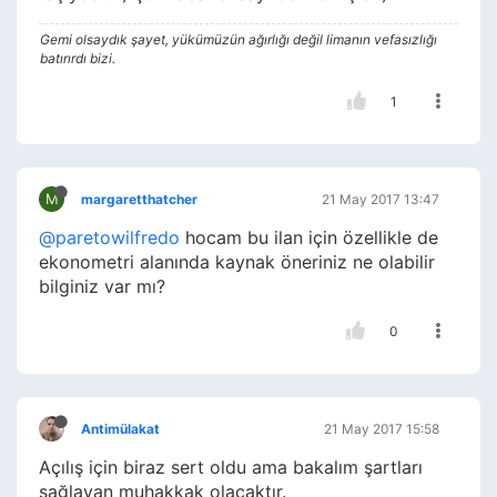
Gemi olsaydık şayet, yükümüzün ağırlığı değil limanın vefasızlığı
batırırdı bizi.
1
M
margaretthatcher
21 May 2017 13:47
@paretowilfredo
hocam bu ilan için özellikle de
ekonometri alanında kaynak öneriniz ne olabilir
bilginiz var mı?
0
Antimülakat
21 May 2017 15:58
Açılış için biraz sert oldu ama bakalım şartları
sağlayan muhakkak olacaktır.