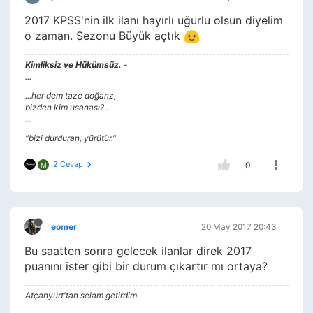
2017 KPSS'nin ilk ilanı hayırlı uğurlu olsun diyelim
o zaman. Sezonu Büyük açtık
Kimliksiz ve Hükümsüz.
-
...
...her dem taze doğarız,
bizden kim usanası?..
...
"bizi durduran, yürütür."
2 Cevap
0
M
eomer
20 May 2017 20:43
Bu saatten sonra gelecek ilanlar direk 2017
puanını ister gibi bir durum çıkartır mı ortaya?
Atçanyurt'tan selam getirdim.