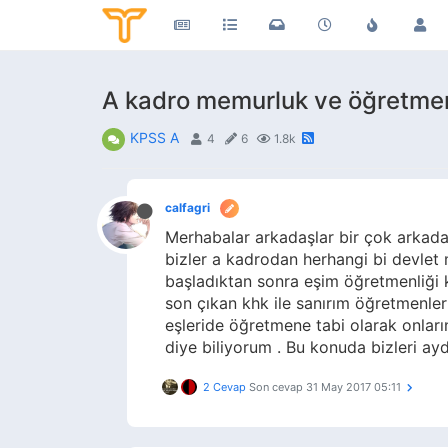
A kadro memurluk ve öğretme
KPSS A
4
6
1.8k
calfagri
Merhabalar arkadaşlar bir çok arkadaş
bizler a kadrodan herhangi bi devle
başladıktan sonra eşim öğretmenliği 
son çıkan khk ile sanırım öğretmenle
eşleride öğretmene tabi olarak onları
diye biliyorum . Bu konuda bizleri aydı
2 Cevap
Son cevap
31 May 2017 05:11