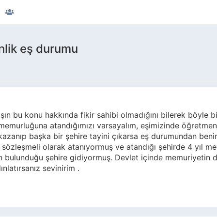
nlik eş durumu
ın bu konu hakkında fikir sahibi olmadığını bilerek böyle bi
t memurluğuna atandığımızı varsayalım, eşimizinde öğretme
kazanıp başka bir şehire tayini çıkarsa eş durumundan ben
r sözleşmeli olarak atanıyormuş ve atandığı şehirde 4 yıl m
n bulunduğu şehire gidiyormuş. Devlet içinde memuriyetin d
nlatırsanız sevinirim .