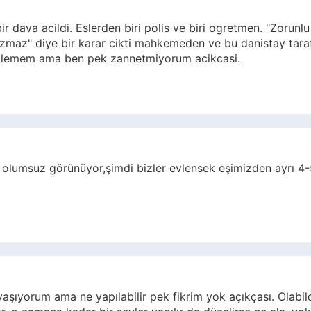
dava acildi. Eslerden biri polis ve biri ogretmen. "Zorunlu 
ozmaz" diye bir karar cikti mahkemeden ve bu danistay tar
mu bilemem ama ben pek zannetmiyorum acikcasi.
 olumsuz görünüyor,şimdi bizler evlensek eşimizden ayrı 4
aşıyorum ama ne yapılabilir pek fikrim yok açıkçası. Olabil