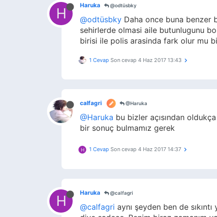
Haruka
@odtüsbky
H
@odtüsbky
Daha once buna benzer bir 
sehirlerde olmasi aile butunlugunu b
birisi ile polis arasinda fark olur 
1 Cevap
Son cevap
4 Haz 2017 13:43
calfagri
@Haruka
@Haruka
bu bizler açısından oldukça
bir sonuç bulmamız gerek
1 Cevap
Son cevap
4 Haz 2017 14:37
H
Haruka
@calfagri
H
@calfagri
aynı şeyden ben de sıkıntı y