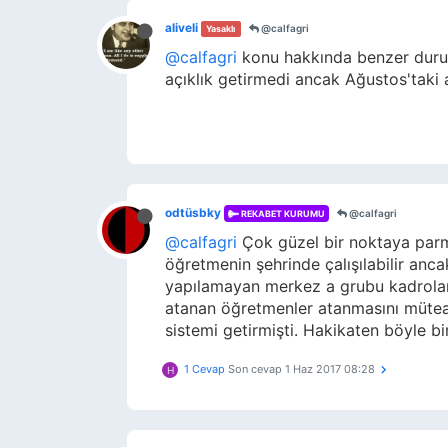
aliveli
@calfagri
Yasaklı
@calfagri
konu hakkında benzer durum
açıklık getirmedi ancak Ağustos'tak
odtüsbky
@calfagri
REKABET KURUMU
@calfagri
Çok güzel bir noktaya parma
öğretmenin şehrinde çalışılabilir anca
yapılamayan merkez a grubu kadrolard
atanan öğretmenler atanmasını müteaki
sistemi getirmişti. Hakikaten böyle b
1 Cevap
Son cevap
1 Haz 2017 08:28
H