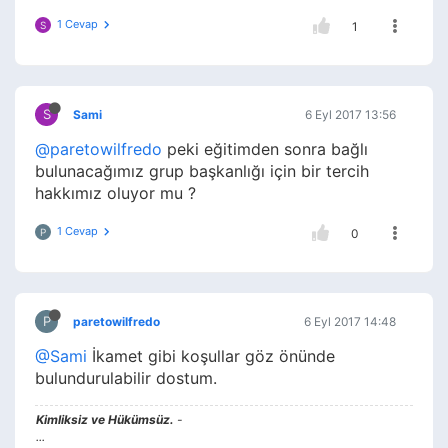
1 Cevap
S
1
S
Sami
6 Eyl 2017 13:56
@paretowilfredo
peki eğitimden sonra bağlı
bulunacağımız grup başkanlığı için bir tercih
hakkımız oluyor mu ?
1 Cevap
P
0
P
paretowilfredo
6 Eyl 2017 14:48
@Sami
İkamet gibi koşullar göz önünde
bulundurulabilir dostum.
Kimliksiz ve Hükümsüz.
-
...