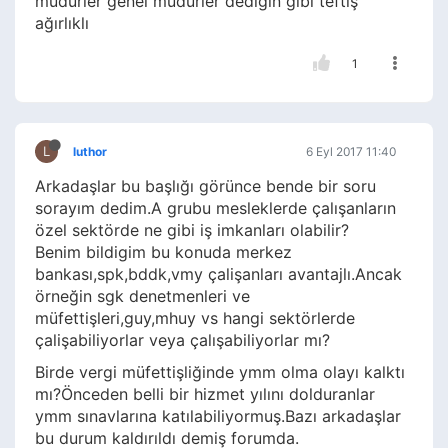
mudurler genel müdürler dediğin gibi teftiş
ağırlıklı
1
L
luthor
6 Eyl 2017 11:40
Arkadaşlar bu başlığı görünce bende bir soru
sorayım dedim.A grubu mesleklerde çalışanların
özel sektörde ne gibi iş imkanları olabilir?
Benim bildigim bu konuda merkez
bankası,spk,bddk,vmy çalişanları avantajlı.Ancak
örneğin sgk denetmenleri ve
müfettişleri,guy,mhuy vs hangi sektörlerde
çalişabiliyorlar veya çalışabiliyorlar mı?
Birde vergi müfettişliğinde ymm olma olayı kalktı
mı?Önceden belli bir hizmet yılını dolduranlar
ymm sınavlarına katılabiliyormuş.Bazı arkadaşlar
bu durum kaldırıldı demiş forumda.