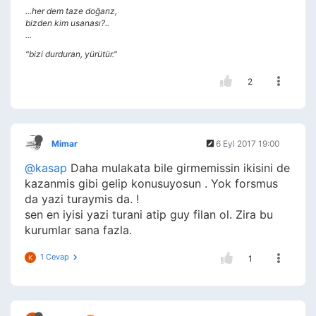
...her dem taze doğarız,
bizden kim usanası?..
...
"bizi durduran, yürütür."
2
Mimar
6 Eyl 2017 19:00
@kasap
Daha mulakata bile girmemissin ikisini de
kazanmis gibi gelip konusuyosun . Yok forsmus
da yazi turaymis da. !
sen en iyisi yazi turani atip guy filan ol. Zira bu
kurumlar sana fazla.
1 Cevap
K
1