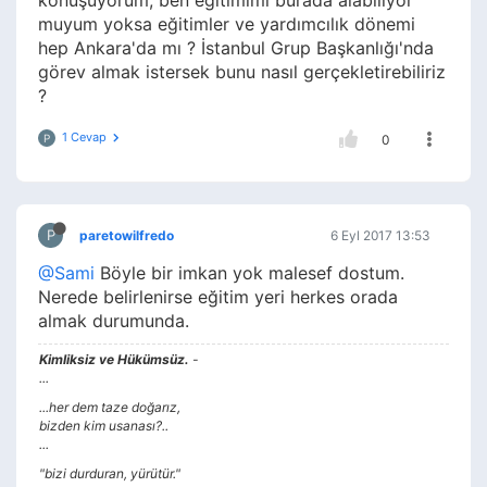
konuşuyorum, ben eğitimimi burada alabiliyor
muyum yoksa eğitimler ve yardımcılık dönemi
hep Ankara'da mı ? İstanbul Grup Başkanlığı'nda
görev almak istersek bunu nasıl gerçekletirebiliriz
?
1 Cevap
P
0
P
paretowilfredo
6 Eyl 2017 13:53
@Sami
Böyle bir imkan yok malesef dostum.
Nerede belirlenirse eğitim yeri herkes orada
almak durumunda.
Kimliksiz ve Hükümsüz.
-
...
...her dem taze doğarız,
bizden kim usanası?..
...
"bizi durduran, yürütür."