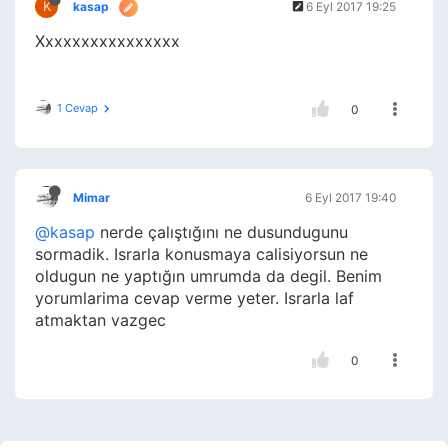
K
kasap
6 Eyl 2017 19:25
Xxxxxxxxxxxxxxxx
1 Cevap
0
Mimar
6 Eyl 2017 19:40
@kasap
nerde çalıştığını ne dusundugunu
sormadik. Israrla konusmaya calisiyorsun ne
oldugun ne yaptığın umrumda da degil. Benim
yorumlarima cevap verme yeter. Israrla laf
atmaktan vazgec
0