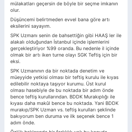
mülakatları geçersin de böyle bir seçme imkanın
olur.
Düşüncemi belirtmeden evvel bana göre artı
eksilerini sayayım.
SPK Uzmanı senin de bahsettiğin gibi HAAŞ ler ile
alakalı olduğundan İstanbul içinde işlemlerini
gerçekleştiriyor %99 oranda. Bu nedenle il içinde
olmak bir artı iken turne olayı SGK Teftiş için bir
eksi.
SPK Uzmanının da bir noktada denetim ve
müeyyide yetkisi olması bir teftiş kurulu ile kıyas
edilebilir noktaya taşıyor kurumu. Üst kurul
olması hasebiyle de bu noktada bir adım önde
bence teftiş kurullarından. BDDK Murakıplığı ile
kıyası daha makûl bence bu noktada. Yani BDDK
murakıp/SPK Uzman vs. teftiş kurulları şeklinde
bakıyorum ben duruma ve ilk seçenek bence 1
adım önde.