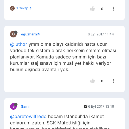
1 Cevap
O
0
O
oguzhan24
6 Eyl 2017 11:44
@luthor
ymm olma olayı kaldırıldı hatta uzun
vadede tek sistem olarak herksein smmm olması
planlanıyor. Kamuda sadece smmm için bazı
kurumlar staj sınavı için muafiyet hakkı veriyor
bunun dışında avantajı yok.
0
S
Sami
6 Eyl 2017 13:19
@paretowilfredo
hocam İstanbul'da ikamet
ediyorum zaten. SGK Müfettişliği için