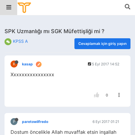
SPK Uzmanlığı mı SGK Müfettişliği mi ?
KPSS A
Cevaplamak için giriş yapın
K
kasap
5 Eyl 2017 14:52
Xxxxxxxxxxxxxxxx
0
P
paretowilfredo
6 Eyl 2017 01:21
Dostum öncelikle Allah muvaffak etsin inşallah