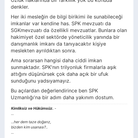
Özlük haklarında bir farklılık yok bu konuda
denkler.
Her iki mesleğin de bilgi birikimi ile sunabileceği
imkanlar var kendine has. SPK mevzuatı da
SGKmevzuatı da özellikli mevzuatlar. Bunlara olan
hakimiyet özel sektörde yöneticilik yanında bir
danışmanlık imkanı da tanıyacaktır kişiye
meslekten ayrıldıktan sonra.
Ama sorarsan hangisi daha ciddi imkan
sunmaktadır. SPK'nın trilyonluk firmalarla aşık
attığını düşünürsek çok daha açık bir ufuk
sunduğunu yadsıyamayız.
Bu açılardan değerlendirince ben SPK
Uzmanlığı'na bir adım daha yakınım dostum.
Kimliksiz ve Hükümsüz.
-
...
...her dem taze doğarız,
bizden kim usanası?..
...