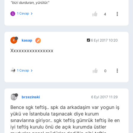
"bizi durduran, yürütür."
1 Cevap
S
4
K
kasap
6 Eyl 2017 10:20
Xxxxxxxxxxxxxxxx
1 Cevap
0
brzezinski
6 Eyl 2017 11:29
Bence sgk teftiş.. spk da arkadaşim var yogun iş
yükü ve İstanbula taşınacak diye kurum
sınavlarına giriyor.. sgk teftiş gümrük teftiş ile en
iyi teftiş kurulu önü de açık kurumda üstler