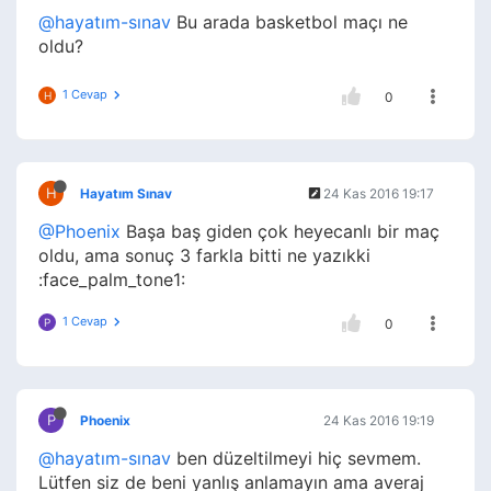
@hayatım-sınav
Bu arada basketbol maçı ne
oldu?
1 Cevap
H
0
H
Hayatım Sınav
24 Kas 2016 19:17
@Phoenix
Başa baş giden çok heyecanlı bir maç
oldu, ama sonuç 3 farkla bitti ne yazıkki
:face_palm_tone1:
1 Cevap
P
0
P
Phoenix
24 Kas 2016 19:19
@hayatım-sınav
ben düzeltilmeyi hiç sevmem.
Lütfen siz de beni yanlış anlamayın ama averaj