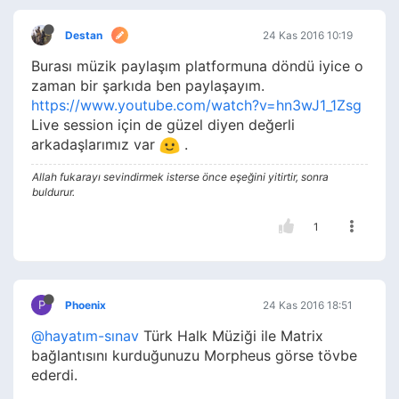
Destan
24 Kas 2016 10:19
Burası müzik paylaşım platformuna döndü iyice o
zaman bir şarkıda ben paylaşayım.
https://www.youtube.com/watch?v=hn3wJ1_1Zsg
Live session için de güzel diyen değerli
arkadaşlarımız var
.
Allah fukarayı sevindirmek isterse önce eşeğini yitirtir, sonra
buldurur.
1
P
Phoenix
24 Kas 2016 18:51
@hayatım-sınav
Türk Halk Müziği ile Matrix
bağlantısını kurduğunuzu Morpheus görse tövbe
ederdi.