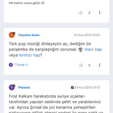
Ne haliniz varsa gülün 😊
3
H
Hayatım Sınav
24 Kas 2016 10:03
Türk pop müziği dinleyeyim az, dediğim bir
perşembe de karşılaştığım sorunsal
mavi hap
veya
kırmızı hap
?
1 Cevap
P
0
P
Phoenix
24 Kas 2016 10:12
Fırat Kalkanı harekatında suriye uçakları
tarafından yapılan saldırıda şehit ve yaralılarımız
var. Ayrıca Şırnak'da yol kenarına yerleştirilen
patlayıcının infilak etmesi nedeni ile gene şehit ve