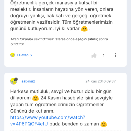
Öğretmenlik gerçek manasıyla kutsal bir
meslektir. İnsanların hayatına yön veren, onlara
doğruyu yanlışı, hakikati ve gerçeği öğretmek
öğretmenin vazifesidir. Tüm öğretmenlerimizin
gününü kutluyorum. İyi ki varlar
.
Allah fukarayı sevindirmek isterse önce eşeğini yitirtir, sonra
buldurur.
1 Cevap
1
sabırsız
24 Kas 2016 09:37
Herkese mutluluk, sevgi ve huzur dolu bir gün
diliyorum
24 Kasım hasebiyle işini sevgiyle
yapan tüm öğretmenlerimizin Öğretmenler
Gününü de kutlarım.
https://www.youtube.com/watch?
v=4P6PQOF4efU
buda benden o zaman