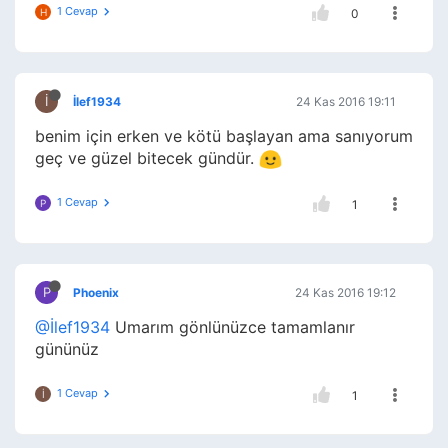
1 Cevap
H
0
İ
İlef1934
24 Kas 2016 19:11
benim için erken ve kötü başlayan ama sanıyorum
geç ve güzel bitecek gündür.
1 Cevap
P
1
P
Phoenix
24 Kas 2016 19:12
@İlef1934
Umarım gönlünüzce tamamlanır
gününüz
1 Cevap
İ
1