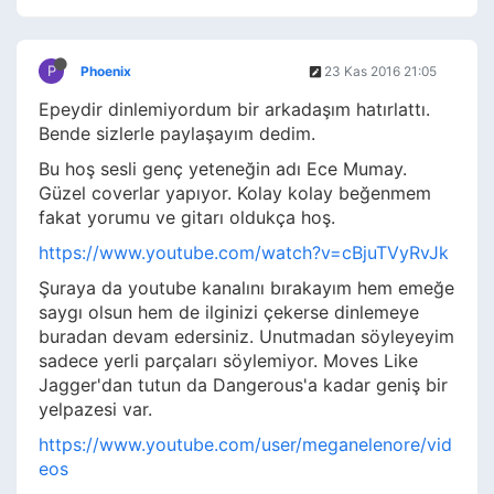
P
Phoenix
23 Kas 2016 21:05
Epeydir dinlemiyordum bir arkadaşım hatırlattı.
Bende sizlerle paylaşayım dedim.
Bu hoş sesli genç yeteneğin adı Ece Mumay.
Güzel coverlar yapıyor. Kolay kolay beğenmem
fakat yorumu ve gitarı oldukça hoş.
https://www.youtube.com/watch?v=cBjuTVyRvJk
Şuraya da youtube kanalını bırakayım hem emeğe
saygı olsun hem de ilginizi çekerse dinlemeye
buradan devam edersiniz. Unutmadan söyleyeyim
sadece yerli parçaları söylemiyor. Moves Like
Jagger'dan tutun da Dangerous'a kadar geniş bir
yelpazesi var.
https://www.youtube.com/user/meganelenore/vid
eos