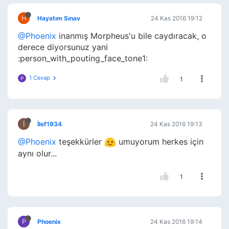
H
Hayatım Sınav
24 Kas 2016 19:12
@Phoenix
inanmış Morpheus'u bile caydıracak, o
derece diyorsunuz yani
:person_with_pouting_face_tone1:
1 Cevap
P
1
İ
İlef1934
24 Kas 2016 19:13
@Phoenix
teşekkürler
umuyorum herkes için
aynı olur...
1
P
Phoenix
24 Kas 2016 19:14