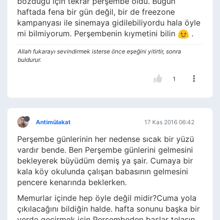
bozduğu için tekrar perşembe oldu. Bugün
haftada fena bir gün değil, bir de freezone
kampanyası ile sinemaya gidilebiliyordu hala öyle
mi bilmiyorum. Perşembenin kıymetini bilin
.
Allah fukarayı sevindirmek isterse önce eşeğini yitirtir, sonra
buldurur.
1
Antimülakat
17 Kas 2016 06:42
Perşembe günlerinin her nedense sıcak bir yüzü
vardır bende. Ben Perşembe günlerini gelmesini
bekleyerek büyüdüm demiş ya şair. Cumaya bir
kala köy okulunda çalışan babasının gelmesini
pencere kenarında beklerken.
Memurlar içinde hep öyle değil midir?Cuma yola
çıkılacağını bildiğin halde. hafta sonunu başka bir
yerde geçirmek için Perşembeden başlar telaşın.