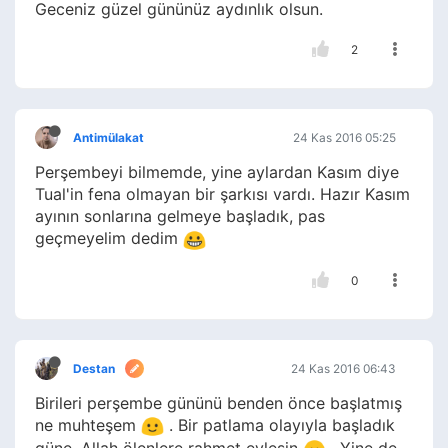
Geceniz güzel gününüz aydınlık olsun.
2
Antimülakat
24 Kas 2016 05:25
Perşembeyi bilmemde, yine aylardan Kasım diye
Tual'in fena olmayan bir şarkısı vardı. Hazır Kasım
ayının sonlarına gelmeye başladık, pas
geçmeyelim dedim
0
Destan
24 Kas 2016 06:43
Birileri perşembe gününü benden önce başlatmış
ne muhteşem
. Bir patlama olayıyla başladık
güne. Allah ölenlere rahmet eylesin
. Yine de