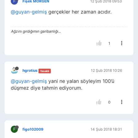
F
Fişek MORGEN
12 Şub 2018 09:53
@guyan-gelmiş
gerçekler her zaman acıdır.
Ağzını gırdığımın garibanlığı...
1
hgrotius
12 Şub 2018 10:26
Yasaklı
@guyan-gelmiş
yani ne yalan söyleyim 100’ü
düşmez diye tahmin ediyorum.
0
F
figo102009
14 Şub 2018 18:31