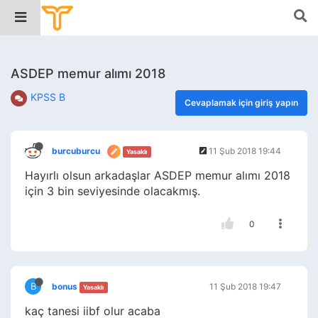
ASDEP memur alımı 2018
KPSS B
Cevaplamak için giriş yapın
burcuburcu
11 Şub 2018 19:44
Yasaklı
Hayırlı olsun arkadaşlar ASDEP memur alımı 2018
için 3 bin seviyesinde olacakmış.
0
B
bonus
11 Şub 2018 19:47
Yasaklı
kaç tanesi iibf olur acaba