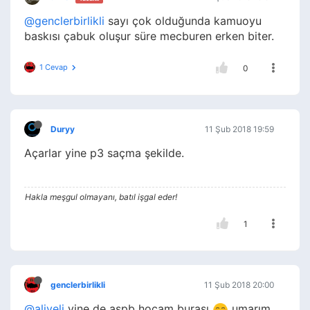
@genclerbirlikli
sayı çok olduğunda kamuoyu
baskısı çabuk oluşur süre mecburen erken biter.
1 Cevap
0
Duryy
11 Şub 2018 19:59
Açarlar yine p3 saçma şekilde.
Hakla meşgul olmayanı, batıl işgal eder!
1
genclerbirlikli
11 Şub 2018 20:00
@aliveli
yine de aspb hocam burası
umarım