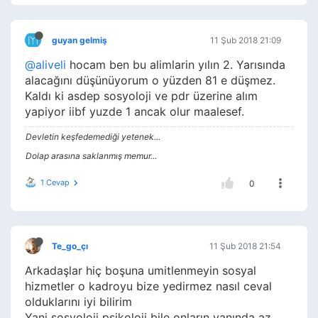
guyan gelmiş
11 Şub 2018 21:09
@aliveli
hocam ben bu alimlarin yılın 2. Yarısında
alacağını düşünüyorum o yüzden 81 e düşmez.
Kaldı ki asdep sosyoloji ve pdr üzerine alım
yapiyor iibf yuzde 1 ancak olur maalesef.
Devletin keşfedemediği yetenek...
Dolap arasına saklanmış memur...
1 Cevap
0
Te_go_çı
11 Şub 2018 21:54
Arkadaşlar hiç boşuna umitlenmeyin sosyal
hizmetler o kadroyu bize yedirmez nasıl ceval
olduklarını iyi bilirim
Yani sosyoloji psikoloji bile onların yanında az