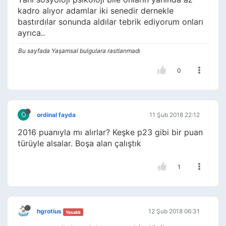
kadro alıyor adamlar iki senedir dernekle
bastırdılar sonunda aldılar tebrik ediyorum onları
ayrıca..
Bu sayfada Yaşamsal bulgulara rastlanmadı
0
O
ordinal fayda
11 Şub 2018 22:12
2016 puanıyla mı alırlar? Keşke p23 gibi bir puan
türüyle alsalar. Boşa alan çalıştık
1
hgrotius
12 Şub 2018 06:31
Yasaklı