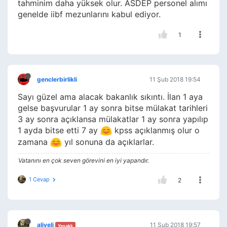
tahminim daha yüksek olur. ASDEP personel alımı
genelde iibf mezunlarını kabul ediyor.
1
genclerbirlikli
11 Şub 2018 19:54
Sayı güzel ama alacak bakanlık sıkıntı. İlan 1 aya
gelse başvurular 1 ay sonra bitse mülakat tarihleri
3 ay sonra açıklansa mülakatlar 1 ay sonra yapılıp
1 ayda bitse etti 7 ay
kpss açıklanmış olur o
zamana
yıl sonuna da açıklarlar.
Vatanını en çok seven görevini en iyi yapandır.
1 Cevap
2
aliveli
11 Şub 2018 19:57
Yasaklı