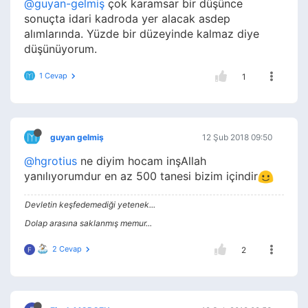
@guyan-gelmiş
çok karamsar bir düşünce
sonuçta idari kadroda yer alacak asdep
alımlarında. Yüzde bir düzeyinde kalmaz diye
düşünüyorum.
1 Cevap
1
guyan gelmiş
12 Şub 2018 09:50
@hgrotius
ne diyim hocam inşAllah
yanılıyorumdur en az 500 tanesi bizim içindir
Devletin keşfedemediği yetenek...
Dolap arasına saklanmış memur...
2 Cevap
2
F