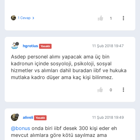
1 Cevap
1
hgrotius
11 Şub 2018 19:47
Yasaklı
Asdep personel alımı yapacak ama üç bin
kadronun içinde sosyoloji, psikoloji, sosyal
hizmetler vs alımları dahil buradan iibf ve hukuka
mutlaka kadro düşer ama kaç kişi bilinmez.
0
aliveli
11 Şub 2018 19:49
Yasaklı
@bonus
onda biri iibf desek 300 kişi eder eh
mevcut alımlara göre kötü sayılmaz ama