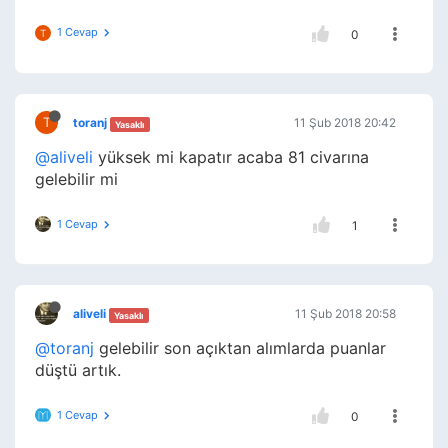
1 Cevap
T
0
T
toranj
11 Şub 2018 20:42
Yasaklı
@aliveli
yüksek mi kapatır acaba 81 civarına
gelebilir mi
1 Cevap
1
aliveli
11 Şub 2018 20:58
Yasaklı
@toranj
gelebilir son açıktan alımlarda puanlar
düştü artık.
1 Cevap
0