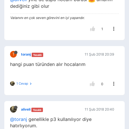
dediğiniz gibi olur
Vatanını en çok seven görevini en iyi yapandır.
1
T
toranj
11 Şub 2018 20:39
Yasaklı
hangi puan türünden alır hocalarım
1 Cevap
0
aliveli
11 Şub 2018 20:40
Yasaklı
@toranj
genellikle p3 kullanılıyor diye
hatırlıyorum.