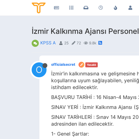
İzmir Kalkınma Ajansı Personel 
KPSS A
25
72
9.8k
officialsecret
Yasaklı
O
İzmir’in kalkınmasına ve gelişmesine 
koşullarına uyum sağlayabilen, yenili
istihdam edilecektir.
BAŞVURU TARİHİ : 16 Nisan-4 Mayıs 
SINAV YERİ : İzmir Kalkınma Ajansı (Ş
SINAV TARİHLERİ : Sınav 14 Mayıs 201
adresinden ilan edilecektir.
1- Genel Şartlar: