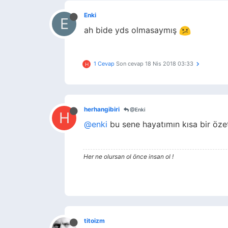
Enki
E
ah bide yds olmasaymış
1 Cevap
Son cevap
18 Nis 2018 03:33
H
herhangibiri
@Enki
H
@enki
bu sene hayatımın kısa bir öze
Her ne olursan ol önce insan ol !
titoizm