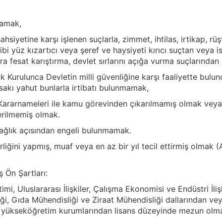
mamak,
hsiyetine karşı işlenen suçlarla, zimmet, ihtilas, irtikap, rüşve
ibi yüz kızartıcı veya şeref ve haysiyeti kırıcı suçtan veya is
lara fesat karıştırma, devlet sırlarını açığa vurma suçların
ik Kurulunca Devletin milli güvenliğine karşı faaliyette bul
isakı yahut bunlarla irtibatı bulunmamak,
rarnameleri ile kamu görevinden çıkarılmamış olmak veya
erilmemiş olmak.
ağlık açısından engeli bulunmamak.
liğini yapmış, muaf veya en az bir yıl tecil ettirmiş olmak 
 Ön Şartları:
imi, Uluslararası İlişkiler, Çalışma Ekonomisi ve Endüstri İliş
ği, Gıda Mühendisliği ve Ziraat Mühendisliği dallarından v
ki yükseköğretim kurumlarından lisans düzeyinde mezun olm