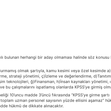
rılı bulunan herhangi bir aday olmaması halinde söz konusu 
oldurmamış olmak şartıyla, kamu kesimi veya özel kesimde a
tirme, strateji yönetimi, ç)İzleme ve değerlendirme, d)Tanıtım
işim teknolojileri, ğ)Finansman, h)İnsan kaynakları yönetimi, 
mış ve bu çalışmalarını ispatlamış olanlarda KPSS’ye girmiş ol
eliği 10’uncu madde 3’üncü fıkrasında “KPSS’ye girme şartı
 toplam uzman personel sayısının yüzde ellisini aşamaz” hü
madde hükmü de dikkate alınacaktır.