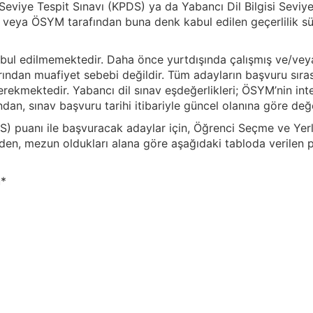
 Seviye Tespit Sınavı (KPDS) ya da Yabancı Dil Bilgisi Seviy
 veya ÖSYM tarafından buna denk kabul edilen geçerlilik sür
ul edilmemektedir. Daha önce yurtdışında çalışmış ve/vey
arından muafiyet sebebi değildir. Tüm adayların başvuru sıras
gerekmektedir. Yabancı dil sınav eşdeğerlikleri; ÖSYM’nin in
ından, sınav başvuru tarihi itibariyle güncel olanına göre değe
) puanı ile başvuracak adaylar için, Öğrenci Seçme ve Yer
den, mezun oldukları alana göre aşağıdaki tabloda verilen p
ü*