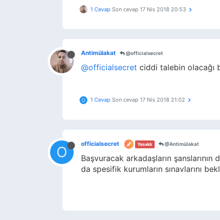
1 Cevap
Son cevap
17 Nis 2018 20:53
Antimülakat
@officialsecret
@officialsecret
ciddi talebin olacağı b
1 Cevap
Son cevap
17 Nis 2018 21:02
O
officialsecret
@Antimülakat
Yasaklı
O
Başvuracak arkadaşların şanslarının d
da spesifik kurumların sınavlarını b