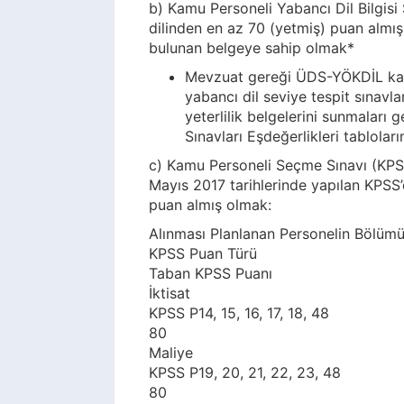
b) Kamu Personeli Yabancı Dil Bilgisi
dilinden en az 70 (yetmiş) puan almış
bulunan belgeye sahip olmak*
Mevzuat gereği ÜDS-YÖKDİL kab
yabancı dil seviye tespit sınavl
yeterlilik belgelerini sunmaları 
Sınavları Eşdeğerlikleri tablolar
c) Kamu Personeli Seçme Sınavı (KPSS
Mayıs 2017 tarihlerinde yapılan KPSS’
puan almış olmak:
Alınması Planlanan Personelin Bölüm
KPSS Puan Türü
Taban KPSS Puanı
İktisat
KPSS P14, 15, 16, 17, 18, 48
80
Maliye
KPSS P19, 20, 21, 22, 23, 48
80