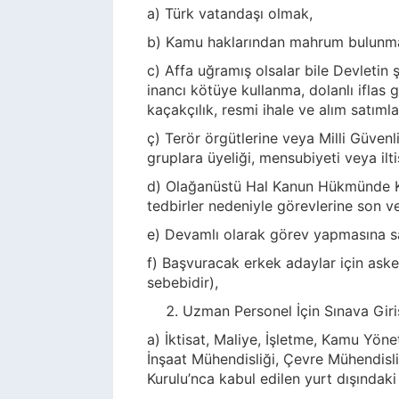
a) Türk vatandaşı olmak,
b) Kamu haklarından mahrum bulun
c) Affa uğramış olsalar bile Devletin şa
inancı kötüye kullanma, dolanlı iflas g
kaçakçılık, resmi ihale ve alım satım
ç) Terör örgütlerine veya Milli Güvenl
gruplara üyeliği, mensubiyeti veya ilt
d) Olağanüstü Hal Kanun Hükmünde Ka
tedbirler nedeniyle görevlerine son v
e) Devamlı olarak görev yapmasına s
f) Başvuracak erkek adaylar için asker
sebebidir),
Uzman Personel İçin Sınava Giriş
a) İktisat, Maliye, İşletme, Kamu Yönet
İnşaat Mühendisliği, Çevre Mühendisli
Kurulu’nca kabul edilen yurt dışında