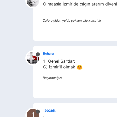
O maaşla İzmir'de çılgın atarım diyen
Zafere giden yolda çekilen çile kutsaldır.
Buhara
1- Genel Şartlar:
G) izmir'li olmak
Başaracağız!
1903bjk
1