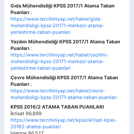
Gıda Mühendisliği KPSS 2017/1 Atama Taban
Puanları
:
https://www.tercihiniyap.net/haber/gida-
muhendisligi-kpss-20171-merkezi-atama-
yerlestirme-taban-puanlari
Yazılım Mühendisliği KPSS 2017/1 Atama Taban
Puanları
:
https://www.tercihiniyap.net/haber/yazilim-
muhendisligi-kpss-20171-merkezi-atama-
yerlestirme-taban-puanlari
Çevre Mühendisliği KPSS 2017/1 Atama Taban
Puanları
:
https://www.tercihiniyap.net/haber/cevre-
muhendisligi-kpss-20171-atama-taban-puanlari
KPSS 2016/2 ATAMA TABAN PUANLARI
İktisat 86,899
https://www.tercihiniyap.net/kpss/iktisat-kpss-
20162-atama-puanlari
İşletme 86.527