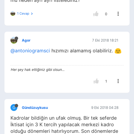
mu neden ayrı ayrı listelediniz?
1 Cevap
0
Agor
7 Eki 2018 18:21
@antoniogramsci
hızımızı alamamış olabiliriz.
Her şey hak ettiğiniz gibi olsun...
1
G
Gündüzuykusu
9 Eki 2018 04:28
Kadrolar bildiğin un ufak olmuş. Bir tek seferde
İktisat için 3 K tercih yapılacak merkezi kadro
olduğu dönemleri hatırlıyorum. Son dönemlerde