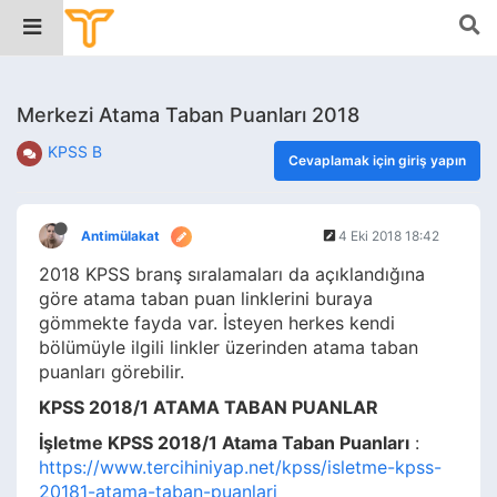
Merkezi Atama Taban Puanları 2018
KPSS B
Cevaplamak için giriş yapın
Antimülakat
4 Eki 2018 18:42
2018 KPSS branş sıralamaları da açıklandığına
göre atama taban puan linklerini buraya
gömmekte fayda var. İsteyen herkes kendi
bölümüyle ilgili linkler üzerinden atama taban
puanları görebilir.
KPSS 2018/1 ATAMA TABAN PUANLAR
İşletme KPSS 2018/1 Atama Taban Puanları
:
https://www.tercihiniyap.net/kpss/isletme-kpss-
20181-atama-taban-puanlari