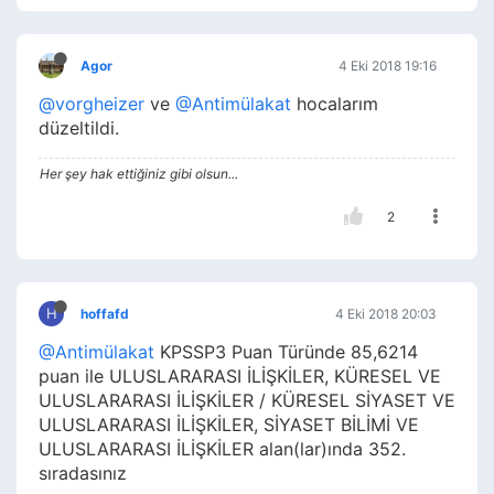
Agor
4 Eki 2018 19:16
@vorgheizer
ve
@Antimülakat
hocalarım
düzeltildi.
Her şey hak ettiğiniz gibi olsun...
2
H
hoffafd
4 Eki 2018 20:03
@Antimülakat
KPSSP3 Puan Türünde 85,6214
puan ile ULUSLARARASI İLİŞKİLER, KÜRESEL VE
ULUSLARARASI İLİŞKİLER / KÜRESEL SİYASET VE
ULUSLARARASI İLİŞKİLER, SİYASET BİLİMİ VE
ULUSLARARASI İLİŞKİLER alan(lar)ında 352.
sıradasınız