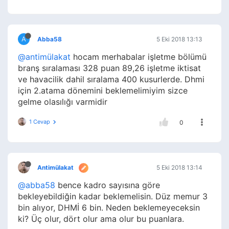
A
Abba58
5 Eki 2018 13:13
@antimülakat
hocam merhabalar işletme bölümü
branş sıralaması 328 puan 89,26 işletme iktisat
ve havacilik dahil sıralama 400 kusurlerde. Dhmi
için 2.atama dönemini beklemelimiyim sizce
gelme olasılığı varmidir
1 Cevap
0
Antimülakat
5 Eki 2018 13:14
@abba58
bence kadro sayısına göre
bekleyebildiğin kadar beklemelisin. Düz memur 3
bin alıyor, DHMİ 6 bin. Neden beklemeyeceksin
ki? Üç olur, dört olur ama olur bu puanlara.