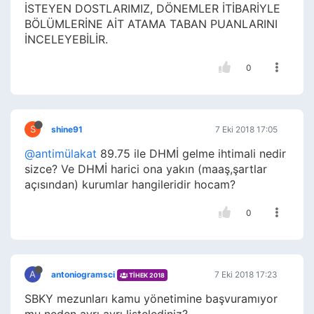
İSTEYEN DOSTLARIMIZ, DÖNEMLER İTİBARİYLE
BÖLÜMLERİNE AİT ATAMA TABAN PUANLARINI
İNCELEYEBİLİR.
0
S
shine91
7 Eki 2018 17:05
@antimülakat
89.75 ile DHMİ gelme ihtimali nedir
sizce? Ve DHMİ harici ona yakın (maaş,şartlar
açısından) kurumlar hangileridir hocam?
0
A
antoniogramsci
7 Eki 2018 17:23
TİHEK 2018
SBKY mezunları kamu yönetimine başvuramıyor