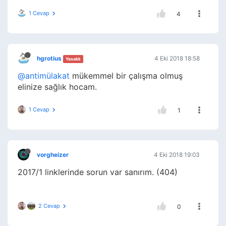
1 Cevap
4
hgrotius
4 Eki 2018 18:58
Yasaklı
@antimülakat
mükemmel bir çalışma olmuş
elinize sağlık hocam.
1 Cevap
1
vorgheizer
4 Eki 2018 19:03
2017/1 linklerinde sorun var sanırım. (404)
2 Cevap
0