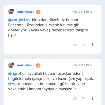
Antimülakat
4 Eki 2018 19:13
@vorgheizer
birazdan düzeltiriz hocam.
Facebook üzerinden almıştık kırılmış gibi
gösteriyor. Yavaş yavaş düzelteceğiz takipte
kalın
1
Antimülakat
4 Eki 2018 19:14
@hgrotius
eyvallah hocam teşekkür ederiz
bugünler için çalışmasını ve hazırlığını yapmıştık.
@Agor
hocam ile bu konuda güzel bir ivme
yakaladık. Umarım faydalı olmuşuzdur.
3