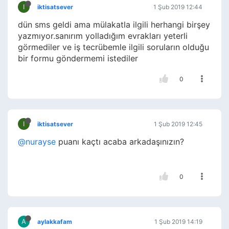
I
iktisatsever
1 Şub 2019 12:44
dün sms geldi ama mülakatla ilgili herhangi birşey
yazmıyor.sanırım yolladığım evrakları yeterli
görmediler ve iş tecrübemle ilgili soruların olduğu
bir formu göndermemi istediler
0
I
iktisatsever
1 Şub 2019 12:45
@nurayse
puanı kaçtı acaba arkadaşınızın?
0
A
aylakkafam
1 Şub 2019 14:19