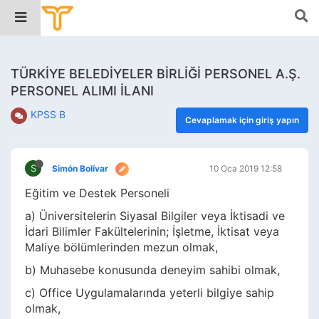
TÜRKİYE BELEDİYELER BİRLİĞİ PERSONEL A.Ş.
PERSONEL ALIMI İLANI
KPSS B
Cevaplamak için giriş yapın
S
Simón Bolívar
10 Oca 2019 12:58
Eğitim ve Destek Personeli
a) Üniversitelerin Siyasal Bilgiler veya İktisadi ve
İdari Bilimler Fakültelerinin; İşletme, İktisat veya
Maliye bölümlerinden mezun olmak,
b) Muhasebe konusunda deneyim sahibi olmak,
c) Office Uygulamalarında yeterli bilgiye sahip
olmak,