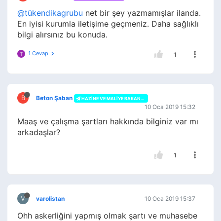
@tükendikagrubu
net bir şey yazmamışlar ilanda.
En iyisi kurumla iletişime geçmeniz. Daha sağlıklı
bilgi alırsınız bu konuda.
1 Cevap
T
1
B
Beton Şaban
HAZINE VE MALIYE BAKANLIĞI
10 Oca 2019 15:32
Maaş ve çalışma şartları hakkında bilginiz var mı
arkadaşlar?
1
V
varolistan
10 Oca 2019 15:37
Ohh askerliğini yapmış olmak şartı ve muhasebe