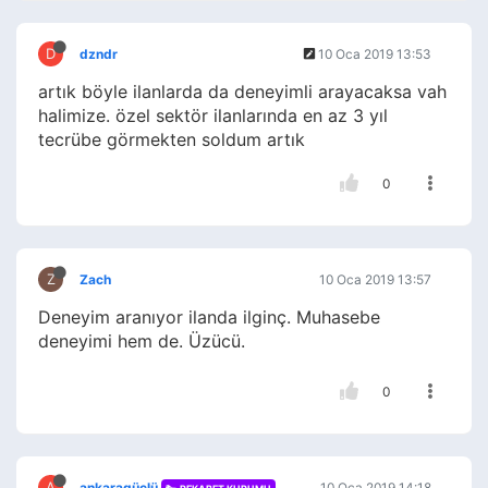
D
dzndr
10 Oca 2019 13:53
artık böyle ilanlarda da deneyimli arayacaksa vah
halimize. özel sektör ilanlarında en az 3 yıl
tecrübe görmekten soldum artık
0
Z
Zach
10 Oca 2019 13:57
Deneyim aranıyor ilanda ilginç. Muhasebe
deneyimi hem de. Üzücü.
0
A
ankaragüçlü
10 Oca 2019 14:18