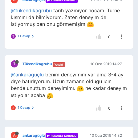
REKABET KURUMU
@tükendikagrubu
tarih yazmıyor hocam. Turne
kısmını da bilmiyorum. Zaten deneyim de
istiyormuş ben onu görmemişim
1 Cevap
T
0
T
Tükendikagrubu
10 Oca 2019 14:27
Yasaklı
@ankaragüçlü
benım deneyimim var ama 3-4 ay
dıye hatırlıyorum. Uzun zamann oldugu ıcın
bende unuttum deneyimimı.
ne kadar deneyim
ıstıyolar acaba
1 Cevap
A
0
A
ankaragüçlü
10 Oca 2019 14:32
REKABET KURUMU