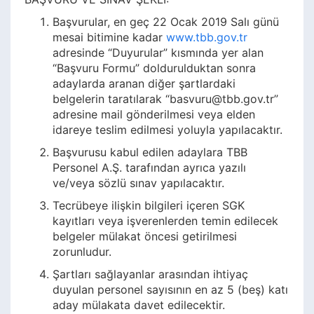
Başvurular, en geç 22 Ocak 2019 Salı günü
mesai bitimine kadar
www.tbb.gov.tr
adresinde “Duyurular” kısmında yer alan
“Başvuru Formu” doldurulduktan sonra
adaylarda aranan diğer şartlardaki
belgelerin taratılarak “basvuru@tbb.gov.tr”
adresine mail gönderilmesi veya elden
idareye teslim edilmesi yoluyla yapılacaktır.
Başvurusu kabul edilen adaylara TBB
Personel A.Ş. tarafından ayrıca yazılı
ve/veya sözlü sınav yapılacaktır.
Tecrübeye ilişkin bilgileri içeren SGK
kayıtları veya işverenlerden temin edilecek
belgeler mülakat öncesi getirilmesi
zorunludur.
Şartları sağlayanlar arasından ihtiyaç
duyulan personel sayısının en az 5 (beş) katı
aday mülakata davet edilecektir.