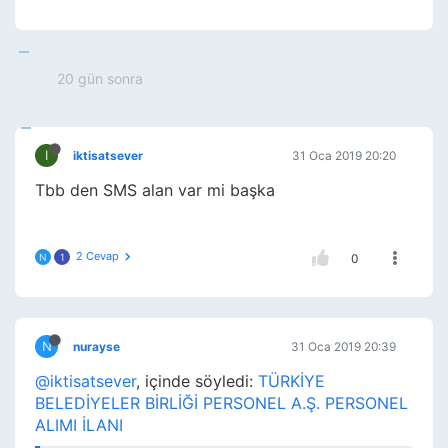
20 gün sonra
I
iktisatsever
31 Oca 2019 20:20
Tbb den SMS alan var mi başka
2 Cevap
N
1
0
N
nurayse
31 Oca 2019 20:39
@iktisatsever
, içinde söyledi:
TÜRKİYE
BELEDİYELER BİRLİĞİ PERSONEL A.Ş. PERSONEL
ALIMI İLANI