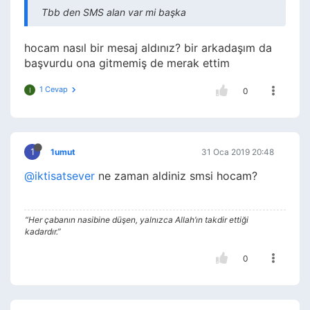
Tbb den SMS alan var mi başka
hocam nasıl bir mesaj aldınız? bir arkadaşım da
başvurdu ona gitmemiş de merak ettim
1 Cevap
I
0
1
1umut
31 Oca 2019 20:48
@iktisatsever
ne zaman aldiniz smsi hocam?
“Her çabanın nasibine düşen, yalnızca Allah’ın takdir ettiği
kadardır.”
0