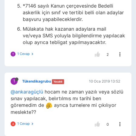
*7146 sayılı Kanun çerçevesinde Bedelli
askerlik için sınıf ve tertibi belli olan adaylar
başvuru yapabileceklerdir.
Mülakata hak kazanan adaylara mail
ve/veya SMS yoluyla bilgilendirme yapılacak
olup ayrıca tebligat yapılmayacaktır.
1 Cevap
T
2
T
Tükendikagrubu
10 Oca 2019 13:52
Yasaklı
@ankaragüçlü
hocam ne zaman yazılı veya sözlü
sınav yapılacak, belırtılmıs mı tarihi ben
göremedim de
ayrıca turnelere mi çıkılıyor
meslekte??
1 Cevap
A
0