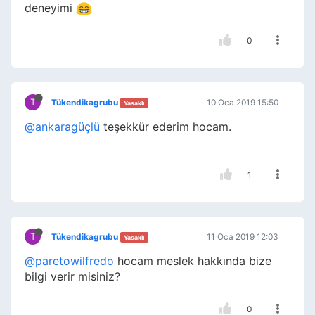
deneyimi
0
T
Tükendikagrubu
10 Oca 2019 15:50
Yasaklı
@ankaragüçlü
teşekkür ederim hocam.
1
T
Tükendikagrubu
11 Oca 2019 12:03
Yasaklı
@paretowilfredо
hocam meslek hakkında bize
bilgi verir misiniz?
0