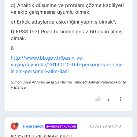
d) Analitik düşünme ve problem çözme kabiliyeti
ve ekip çalışmasına uyumlu olmak,
e) Erkek adaylarda askerliğini yapmış olmak*,
f) KPSS (P3) Puan türünden en az 60 puan almış
olmak.
6
http://www.tbb.gov.tr/basin-ve-
yayin/duyurular/20190110-tbb-personel-as-bilgi-
islem-personeli-alim-ilani
Simón José Antonio de la Santísima Trinidad Bolívar Palacios Ponte
y Blanco
2
A
ankaragüçlü
10 Oca 2019 13:13
REKABET KURUMU
BAŞVURU VE SINAV ŞEKLİ: