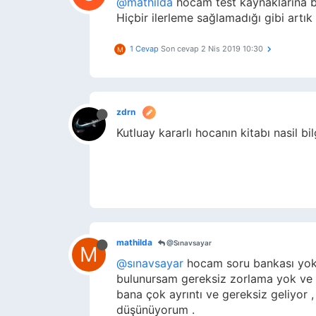
@mathilda
hocam test kaynaklarına ba
Hiçbir ilerleme sağlamadığı gibi artık
1 Cevap
Son cevap
2 Nis 2019 10:30
M
zdrn
Kutluay kararlı hocanın kitabı nasil bi
mathilda
@Sınavsayar
M
@sınavsayar
hocam soru bankası yok b
bulunursam gereksiz zorlama yok ve t
bana çok ayrıntı ve gereksiz geliyor
düşünüyorum .