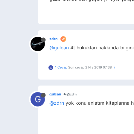
zdrn
@gulcan
4t hukuklari hakkinda bilgin
1 Cevap
Son cevap
2 Nis 2019 07:38
G
gulcan
@zdrn
G
@zdrn
yok konu anlatım kitaplarına 