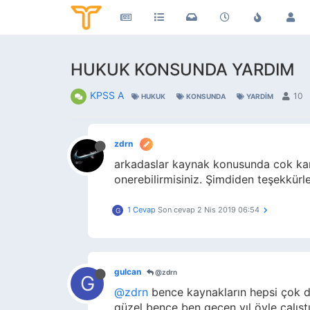
HUKUK KONSUNDA YARDIM
KPSS A
10
HUKUK
KONSUNDA
YARDIM
zdrn
arkadaslar kaynak konusunda cok kar
onerebilirmisiniz. Şimdiden teşekkürle
1 Cevap
Son cevap
2 Nis 2019 06:54
G
gulcan
@zdrn
G
@zdrn
bence kaynakların hepsi çok de
güzel bence ben geçen yıl öyle çalış