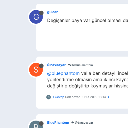
gulcan
G
Değişenler baya var güncel olması da
Sınavsayar
@BluePhantom
S
@bluephantom
valla ben detaylı ince
yönlendirme olmasın ama ikinci kayna
değiştirip değiştirip koymuşlar hissine
1 Cevap
Son cevap
2 Nis 2019 13:14
B
BluePhantom
@Sınavsayar
B