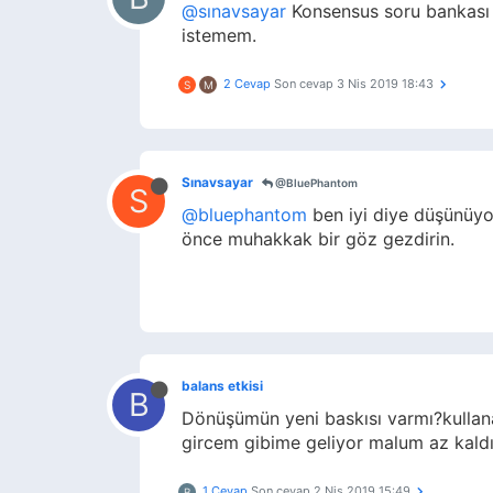
@sınavsayar
Konsensus soru bankası n
istemem.
2 Cevap
Son cevap
3 Nis 2019 18:43
S
M
Sınavsayar
@BluePhantom
S
@bluephantom
ben iyi diye düşünüyo
önce muhakkak bir göz gezdirin.
balans etkisi
B
Dönüşümün yeni baskısı varmı?kullan
gircem gibime geliyor malum az kaldı
1 Cevap
Son cevap
2 Nis 2019 15:49
B