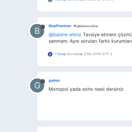
BluePhantom
@balans etkisi
B
@balans-etkisi
Tavsiye etmem çözmüş b
sanmam. Aynı soruları farklı kurumla
1 Cevap
Son cevap
3 Nis 2019 12:17
B
gulnaz
G
Monopol yada soho nasıl dersiniz