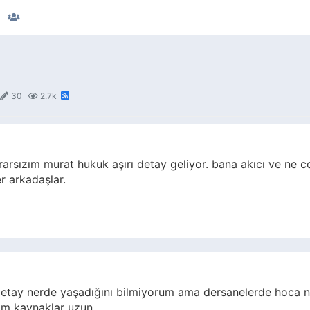
30
2.7k
arsızım murat hukuk aşırı detay geliyor. bana akıcı ve ne
r arkadaşlar.
tay nerde yaşadığını bilmiyorum ama dersanelerde hoca not
tım kaynaklar uzun