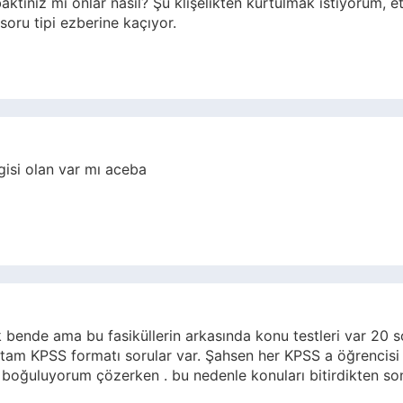
ktınız mı onlar nasıl? Şu klişelikten kurtulmak istiyorum, e
 soru tipi ezberine kaçıyor.
lgisi olan var mı aceba
ende ama bu fasiküllerin arkasında konu testleri var 20 so
am KPSS formatı sorular var. Şahsen her KPSS a öğrencisi g
 , boğuluyorum çözerken . bu nedenle konuları bitirdikten 