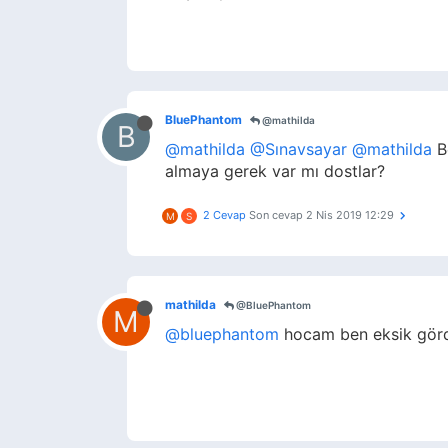
BluePhantom
@mathilda
B
@mathilda
@Sınavsayar
@mathilda
Be
almaya gerek var mı dostlar?
2 Cevap
Son cevap
2 Nis 2019 12:29
M
S
mathilda
@BluePhantom
M
@bluephantom
hocam ben eksik gördü