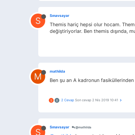
Sınavsayar
S
Themis hariç hepsi olur hocam. Themis i
değiştiriyorlar. Ben themis dışında, m
mathilda
M
Ben şu an A kadronun fasiküllerinden 
2 Cevap
Son cevap
2 Nis 2019 10:41
S
B
Sınavsayar
@mathilda
S