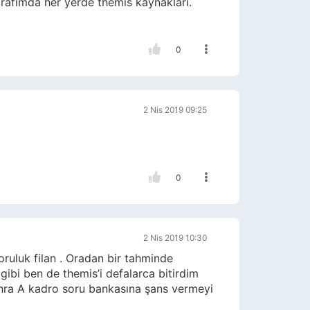
trafımda her yerde themis kaynakları.
0
2 Nis 2019 09:25
0
2 Nis 2019 10:30
ruluk filan . Oradan bir tahminde
ibi ben de themis’i defalarca bitirdim
sonra A kadro soru bankasına şans vermeyi