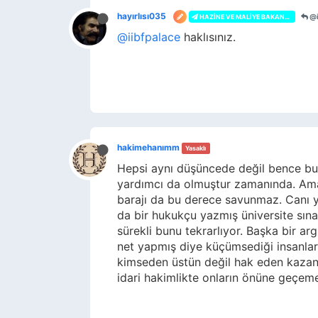
hayırlısı035
@i
HAZINE VE MALIYE BAKANLIĞI
@iibfpalace
haklısınız.
hakimehanımm
Yasaklı
Hepsi aynı düşüncede değil bence bur
yardımcı da olmuştur zamanında. Ama b
barajı da bu derece savunmaz. Canı ya
da bir hukukçu yazmış üniversite sın
sürekli bunu tekrarlıyor. Başka bir 
net yapmış diye küçümsediği insanlar
kimseden üstün değil hak eden kazanır 
idari hakimlikte onların önüne geçe