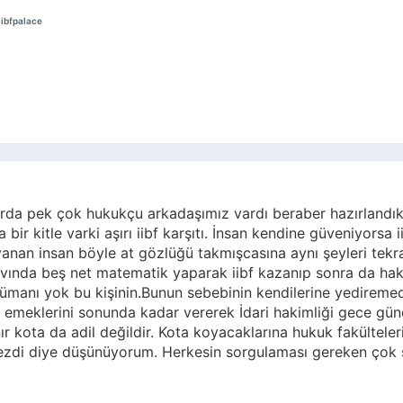
ibfpalace
da pek çok hukukçu arkadaşımız vardı beraber hazırlandık id
ir kitle varki aşırı iibf karşıtı. İnsan kendine güveniyorsa
nan insan böyle at gözlüğü takmışcasına aynı şeyleri tekrar 
avında beş net matematik yaparak iibf kazanıp sonra da hak
argümanı yok bu kişinin.Bunun sebebinin kendilerine yedire
 emeklerini sonunda kadar vererek İdari hakimliği gece gün
kota da adil değildir. Kota koyacaklarına hukuk fakültelerinde
mezdi diye düşünüyorum. Herkesin sorgulaması gereken çok 