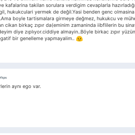
e kafalarina takilan sorulara verdigim cevaplarla hazırladı
l, hukukculari yermek de değil.Yasi benden genc olmasin
.Ama boyle tartismalara girmeye değmez, hukukcu ve mühendi
an cikan birkaç zıpır da(eminim zamaninda iibflilerin bu sin
deyim diye zıplıyor.ciddiye almayin..Böyle birkac zıpır yüzü
gatif bir genelleme yapmayalim..
Ykps
erin aynı ego var.