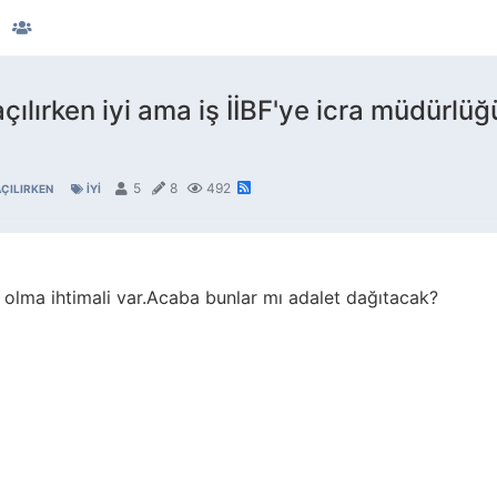
çılırken iyi ama iş İİBF'ye icra müdürlüğ
5
8
492
ÇILIRKEN
IYI
 olma ihtimali var.Acaba bunlar mı adalet dağıtacak?