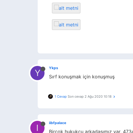
Ykps
Y
Sırf konuşmak için konuşmuş
1 Cevap
Son cevap
2 Ağu 2020 10:18
iibfpalace
I
Bircok hukukcu arkadaşımız var, 4734