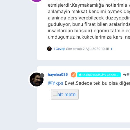
etmişlerdir.Kaymakamlığa notlarimla v
anlamayin maksat kendimi ovmek degi
alaninda ders verebilecek düzeydedir
guduluyor, bunu firsat bilen aralarind
insanlardan birisidir) egomu tatmin e
umdugumuz hukukcularimiza karsi ne
1 Cevap
Son cevap
2 Ağu 2020 10:19
hayırlısı035
@
HAZINE VE MALIYE BAKANLIĞI
@Ykps
Evet.Sadece tek bu olsa diğerl