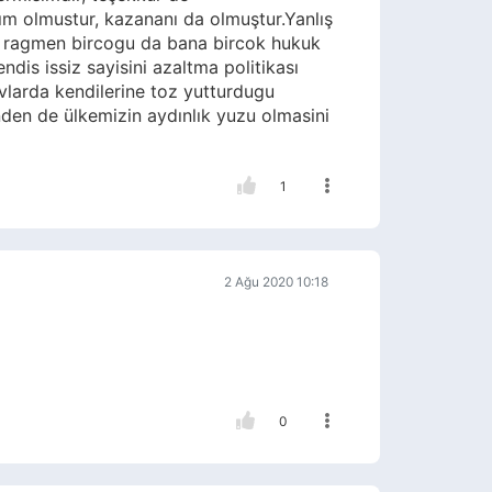
ğım olmustur, kazananı da olmuştur.Yanlış
a ragmen bircogu da bana bircok hukuk
s issiz sayisini azaltma politikası
avlarda kendilerine toz yutturdugu
nden de ülkemizin aydınlık yuzu olmasini
1
2 Ağu 2020 10:18
0