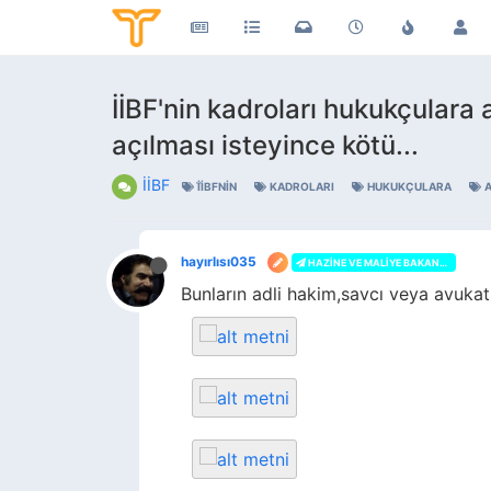
İİBF'nin kadroları hukukçulara a
açılması isteyince kötü...
İİBF
İİBFNIN
KADROLARI
HUKUKÇULARA
A
hayırlısı035
HAZINE VE MALIYE BAKANLIĞI
Bunların adli hakim,savcı veya avukat