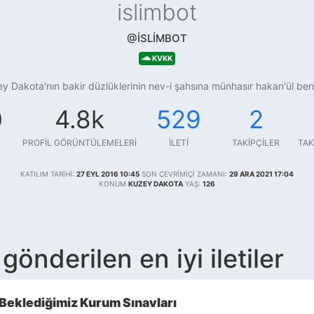
islimbot
@ISLIMBOT
KVKK
y Dakota'nın bakir düzlüklerinin nev-i şahsına münhasır hakan'ül ber
0
4.8k
529
2
PROFIL GÖRÜNTÜLEMELERI
İLETI
TAKIPÇILER
TAK
KATILIM TARIHI:
27 EYL 2016 10:45
SON ÇEVRIMIÇI ZAMANI:
29 ARA 2021 17:04
KONUM
KUZEY DAKOTA
YAŞ:
126
gönderilen en iyi iletiler
 Beklediğimiz Kurum Sınavları