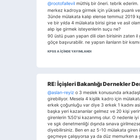
@rootofallevil
müthiş bir öneri. tebrik ederim.
merkez kadroya girmek için yüksek puanlı ve 
3ünde mülakata kalıp elense temmuz 2019 kp
ve bir yılda 4 mülakata birisi girse ve asil 
alıp işe girmek isteyenlerin suçu ne?
90 üstü puan yapan dili olan birisinin zaten 
göçe başvurabilir. ne yapsın ilanların bir kıs
KPSS A IÇINDE YAYIMLANDI
RE: İçişleri Bakanlığı Dernekler De
@aslan-reyiz
o 3 meslek konusunda arkadaşlar
girebiliyor. Mesela 4 kişilik kadro için mülak
erkek çoğunluğu var diye 3 erkek 1 kadını asil
başka yeri kazananlar gelmez ve 20 kişi yerine
girenlerin %50'si kazanmış olur. O nedenle iyi
ve sgk denetmenliği dışında sınava girilmezs
diyebilirsiniz. Ben en az 5-10 mülakata giren 
geçmeye çalışıyorsa ya da düz memurken a g