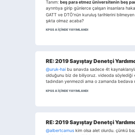
Tanım:
beş para etmez üniversitenin beş par
ayrıntıya girip günlerce çalışan insanlara haka
GATT ve DTÖ'nün kuruluş tarihlerini bilmeye
şıkta olmaz acaba?
KPSS A IÇINDE YAYIMLANDI
RE: 2019 Sayıştay Denetçi Yardımcı
@uruk-hai
bu sınavda sadece 4t kaynaklarıyla
olduğunu biz de biliyoruz. videoda söylediği
tadından yenmezdi ama o zamanda bedava r
KPSS A IÇINDE YAYIMLANDI
RE: 2019 Sayıştay Denetçi Yardımcı
@albertcamus
kim olsa alet olurdu. çünkü bazı