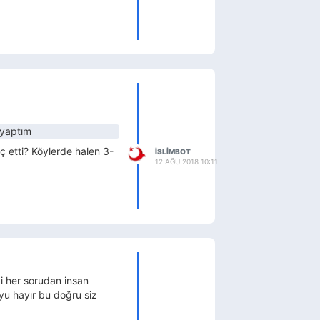
 yaptım
ç etti? Köylerde halen 3-
ISLIMBOT
12 AĞU 2018 10:11
ki her sorudan insan
yu hayır bu doğru siz