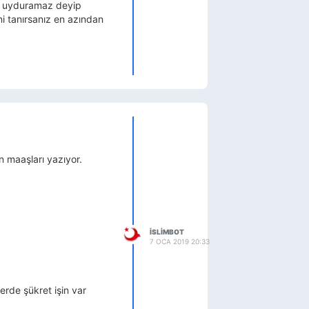
ak uyduramaz deyip
ni tanırsanız en azından
 maaşları yazıyor.
ISLIMBOT
7 OCA 2019 20:33
rde şükret işin var