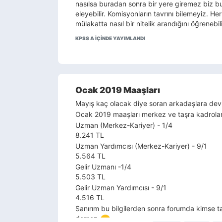
nasılsa buradan sonra bir yere giremez biz 
eleyebilir. Komisyonların tavrını bilemeyiz. He
mülakatta nasıl bir nitelik arandığını öğrenebil
KPSS A IÇINDE YAYIMLANDI
Ocak 2019 Maaşları
Mayış kaç olacak diye soran arkadaşlara dev
Ocak 2019 maaşları merkez ve taşra kadrolard
Uzman (Merkez-Kariyer) - 1/4
8.241 TL
Uzman Yardımcısı (Merkez-Kariyer) - 9/1
5.564 TL
Gelir Uzmanı -1/4
5.503 TL
Gelir Uzman Yardımcısı - 9/1
4.516 TL
Sanırım bu bilgilerden sonra forumda kimse t
demez