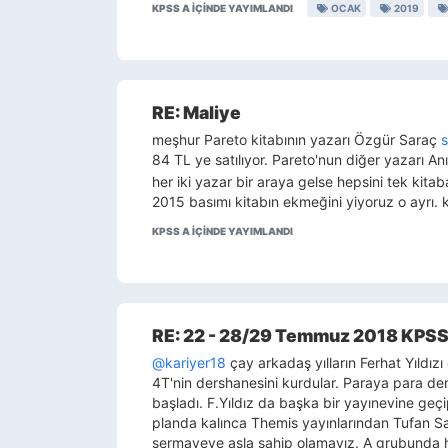
KPSS A IÇINDE YAYIMLANDI
OCAK
2019
RE: Maliye
meşhur Pareto kitabının yazarı Özgür Saraç
s
84 TL ye satılıyor. Pareto'nun diğer yazarı A
her iki yazar bir araya gelse hepsini tek kita
2015 basımı kitabın ekmeğini yiyoruz o ayrı. 
KPSS A IÇINDE YAYIMLANDI
RE: 22 - 28/29 Temmuz 2018 KPSS
@kariyer18
çay arkadaş yılların Ferhat Yıldızı 
4T'nin dershanesini kurdular. Paraya para de
başladı. F.Yıldız da başka bir yayınevine geçi
planda kalınca Themis yayınlarından Tufan Sam
sermayeye asla sahip olamayız. A grubunda h