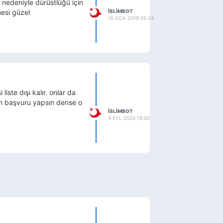
 nedeniyle dürüstlüğü için
mesi güzel
ISLIMBOT
16 OCA 2019 05:04
iste dışı kalır. onlar da
en başvuru yapsın dense o
ISLIMBOT
4 EYL 2020 18:00