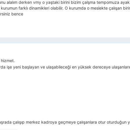
bunu alalım derken vmy o yaştaki birini bizim çalşma tempomuza ay
r kurumun farklı dinamikleri olabilir. O kurumda o meslekte çalışan biri
irsiniz bence
 hizmet.
a işe yeni başlayan ve ulaşabileceği en yüksek dereceye ulaşanların
aşrada çalışıp merkez kadroya geçmeye çalışanlara otur oturduğun ye