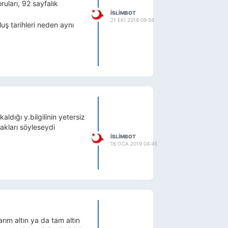
uları, 92 sayfalık
ISLIMBOT
21 EKI 2018 09:56
ş tarihleri neden aynı
ığı y.bilgilinin yetersiz
akları söyleseydi
ISLIMBOT
16 OCA 2019 04:45
rım altın ya da tam altın