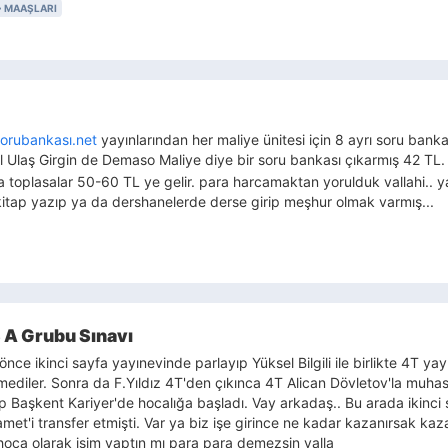
MAAŞLARI
orubankası.net
yayınlarından her maliye ünitesi için 8 ayrı soru banka
nıl Ulaş Girgin de Demaso Maliye diye bir soru bankası çıkarmış 42 TL.
ba toplasalar 50-60 TL ye gelir. para harcamaktan yorulduk vallahi.. y
kitap yazıp ya da dershanelerde derse girip meşhur olmak varmış...
 A Grubu Sınavı
önce ikinci sayfa yayınevinde parlayıp Yüksel Bilgili ile birlikte 4T yay
mediler. Sonra da F.Yıldız 4T'den çıkınca 4T Alican Dövletov'la muha
p Başkent Kariyer'de hocalığa başladı. Vay arkadaş.. Bu arada ikinci s
et'i transfer etmişti. Var ya biz işe girince ne kadar kazanırsak kaz
oca olarak isim yaptın mı para para demezsin valla