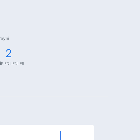
reyni
2
IP EDILENLER