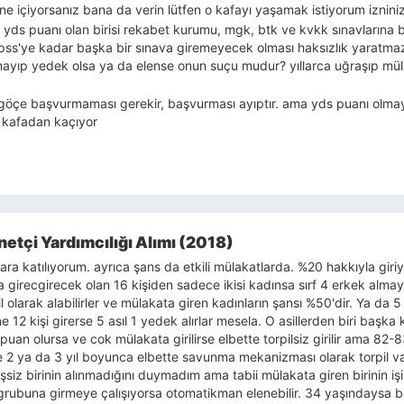
 ne içiyorsanız bana da verin lütfen o kafayı yaşamak istiyorum iznini
yds puanı olan birisi rekabet kurumu, mgk, btk ve kvkk sınavlarına 
ss'ye kadar başka bir sınava giremeyecek olması haksızlık yaratma
olamayıp yedek olsa ya da elense onun suçu mudur? yıllarca uğraşıp mül
il göçe başvurmaması gerekir, başvurması ayıptır. ama yds puanı olmaya
mı kafadan kaçıyor
netçi Yardımcılığı Alımı (2018)
a katılıyorum. ayrıca şans da etkili mülakatlarda. %20 hakkıyla giri
ata girecgirecek olan 16 kişiden sadece ikisi kadınsa sırf 4 erkek al
 olarak alabilirler ve mülakata giren kadınların şansı %50'dir. Ya da 5
 12 kişi girerse 5 asıl 1 yedek alırlar mesela. O asillerden biri baş
 puan olursa ve cok mülakata girilirse elbette torpilsiz girilir ama 82
e 2 ya da 3 yıl boyunca elbette savunma mekanizması olarak torpil v
işsiz birinin alınmadığını duymadım ama tabii mülakata giren birinin i
rubuna girmeye çalışıyorsa otomatikman elenebilir. 34 yaşındaysa b