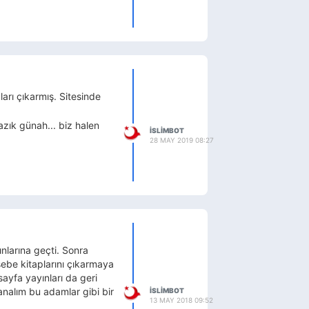
ları çıkarmış. Sitesinde
azık günah... biz halen
ISLIMBOT
28 MAY 2019 08:27
ınlarına geçti. Sonra
sebe kitaplarını çıkarmaya
ayfa yayınları da geri
analım bu adamlar gibi bir
ISLIMBOT
13 MAY 2018 09:52