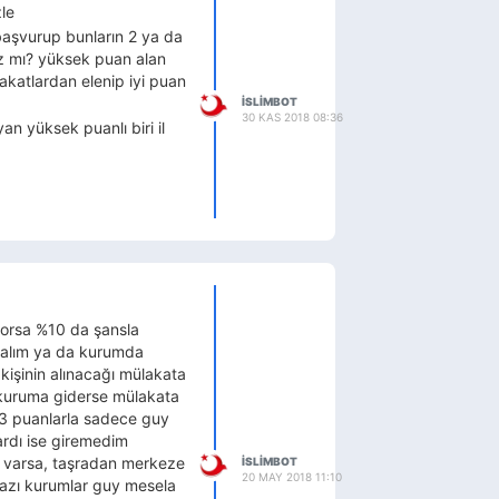
zle
başvurup bunların 2 ya da
z mı? yüksek puan alan
akatlardan elenip iyi puan
ISLIMBOT
30 KAS 2018 08:36
n yüksek puanlı biri il
yorsa %10 da şansla
mayalım ya da kurumda
 kişinin alınacağı mülakata
ka kuruma giderse mülakata
-83 puanlarla sadece guy
ardı ise giremedim
şi varsa, taşradan merkeze
ISLIMBOT
20 MAY 2018 11:10
azı kurumlar guy mesela