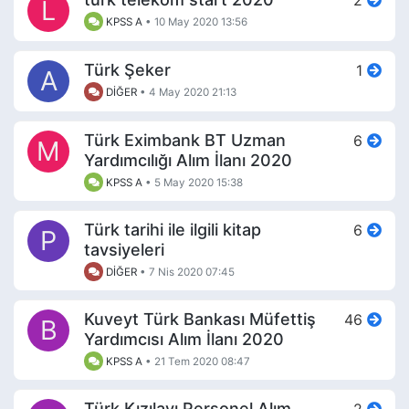
2
L
KPSS A
•
10 May 2020 13:56
Türk Şeker
1
A
DİĞER
•
4 May 2020 21:13
Türk Eximbank BT Uzman
6
M
Yardımcılığı Alım İlanı 2020
KPSS A
•
5 May 2020 15:38
Türk tarihi ile ilgili kitap
6
P
tavsiyeleri
DİĞER
•
7 Nis 2020 07:45
Kuveyt Türk Bankası Müfettiş
46
B
Yardımcısı Alım İlanı 2020
KPSS A
•
21 Tem 2020 08:47
Türk Kızılayı Personel Alım