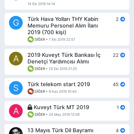
14 Eki 2019 14:14
Türk Hava Yolları THY Kabin
2
G
Memuru Personel Alım İlanı
2019 (700 kişi)
DİĞER
•
7 Eki 2019 22:57
2019 Kuveyt Türk Bankası İç
22
A
Denetçi Yardımcısı Alımı
DİĞER
•
25 Eki 2019 21:25
Türk telekom start 2019
45
S
DİĞER
•
8 Kas 2019 10:40
Kuveyt Türk MT 2019
1
A
DİĞER
•
24 May 2019 12:09
13 Mayıs Türk Dil Bayramı
4