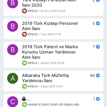
2
B
İlanı 2020
KPSS B
•
30 Oca 2020 13:46
2019 Türk Kızılayı Personel
5
B
Alım İlanı
KPSS B
•
1 Ara 2019 17:10
2019 Türk Patent ve Marka
7
B
Kurumu Uzman Yardımcısı
Alım İlanı
KPSS A
•
30 Kas 2019 20:55
Albaraka Türk Müfettiş
96
A
Yardımcısı İlanı
KPSS A
•
5 Şub 2020 13:01
...
1
C
HAKİM VE SAVCI ADAYLIĞI SINAVLARI
•