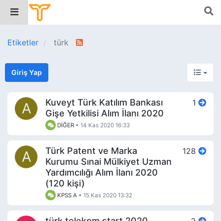
Etiketler
türk
Giriş Yap
Kuveyt Türk Katılım Bankası
1
A
Gişe Yetkilisi Alım İlanı 2020
DİĞER
•
14 Kas 2020 16:33
Türk Patent ve Marka
128
A
Kurumu Sınai Mülkiyet Uzman
Yardımcılığı Alım İlanı 2020
(120 kişi)
KPSS A
•
15 Kas 2020 13:32
türk telekom start 2020