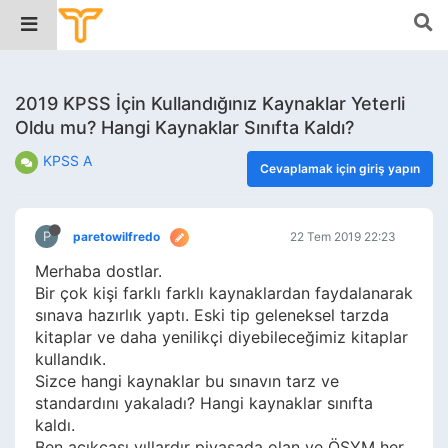
2019 KPSS İçin Kullandığınız Kaynaklar Yeterli
Oldu mu? Hangi Kaynaklar Sınıfta Kaldı?
KPSS A
Cevaplamak için giriş yapın
P
paretowilfredo
22 Tem 2019 22:23
Merhaba dostlar.
Bir çok kişi farklı farklı kaynaklardan faydalanarak
sınava hazırlık yaptı. Eski tip geleneksel tarzda
kitaplar ve daha yenilikçi diyebileceğimiz kitaplar
kullandık.
Sizce hangi kaynaklar bu sınavın tarz ve
standardını yakaladı? Hangi kaynaklar sınıfta
kaldı.
Ben açıkçası yıllardır piyasada olan ve ÖSYM her