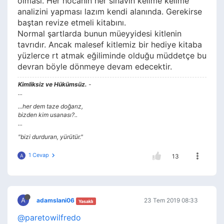
olması. Her hocanın her sınavın kelime kelime
analizini yapması lazım kendi alanında. Gerekirse
baştan revize etmeli kitabını.
Normal şartlarda bunun müeyyidesi kitlenin
tavrıdır. Ancak malesef kitlemiz bir hediye kitaba
yüzlerce rt atmak eğiliminde olduğu müddetçe bu
devran böyle dönmeye devam edecektir.
Kimliksiz ve Hükümsüz.
-
...
...her dem taze doğarız,
bizden kim usanası?..
...
"bizi durduran, yürütür."
1 Cevap
A
13
A
adamslani06
23 Tem 2019 08:33
Yasaklı
@paretowilfredo