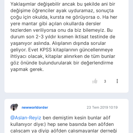
Yaklaşımlar değişebilir ancak bu şekilde ani bir
değişime öğrenciler ayak uyduramaz, sonuçta
çoğu için okulda, kursta ne görüyorsa o. Ha her
yere mantar gibi açılan okullarda dersler
tezlerden veriliyorsa onu da biz bilemeyiz. Bu
durum son 2-3 yıldır kısmen iktisat testinde de
yaşanıyor aslında. Alışılanın dışında sorular
geliyor. Evet KPSS kitaplarının güncellenmeye
ihtiyacı olacak, kitaplar alınırken de tüm bunlar
göz önünde bulundurularak bir değerlendirme
yapmak gerek.
3
newworldorder
23 Tem 2019 10:19
@Aslan-Reyiz
ben demiştim kesin bunlar aöf
kullanıyor diye:) hep sene basında ben aöfden
calıscam ya diyip aöfden calısmayanlar derneği