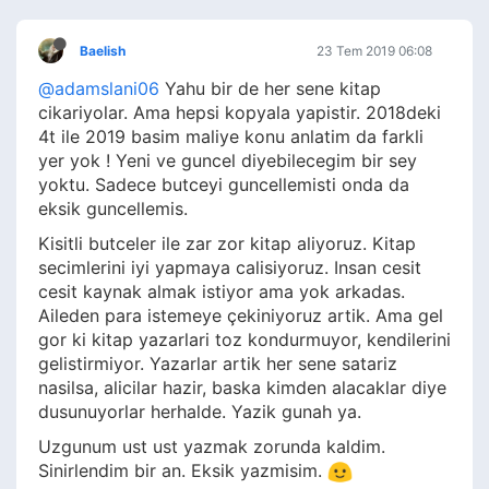
Baelish
23 Tem 2019 06:08
@adamslani06
Yahu bir de her sene kitap
cikariyolar. Ama hepsi kopyala yapistir. 2018deki
4t ile 2019 basim maliye konu anlatim da farkli
yer yok ! Yeni ve guncel diyebilecegim bir sey
yoktu. Sadece butceyi guncellemisti onda da
eksik guncellemis.
Kisitli butceler ile zar zor kitap aliyoruz. Kitap
secimlerini iyi yapmaya calisiyoruz. Insan cesit
cesit kaynak almak istiyor ama yok arkadas.
Aileden para istemeye çekiniyoruz artik. Ama gel
gor ki kitap yazarlari toz kondurmuyor, kendilerini
gelistirmiyor. Yazarlar artik her sene satariz
nasilsa, alicilar hazir, baska kimden alacaklar diye
dusunuyorlar herhalde. Yazik gunah ya.
Uzgunum ust ust yazmak zorunda kaldim.
Sinirlendim bir an. Eksik yazmisim.