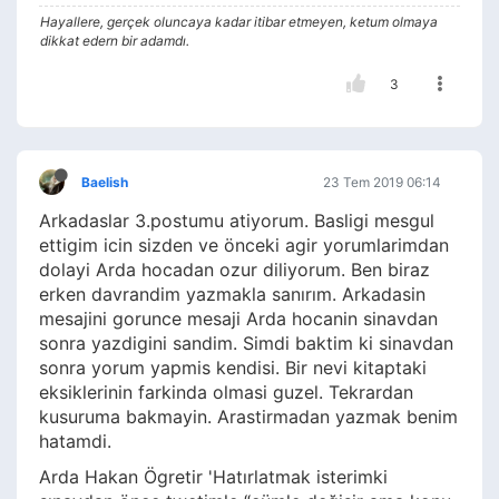
Hayallere, gerçek oluncaya kadar itibar etmeyen, ketum olmaya
dikkat edern bir adamdı.
3
Baelish
23 Tem 2019 06:14
Arkadaslar 3.postumu atiyorum. Basligi mesgul
ettigim icin sizden ve önceki agir yorumlarimdan
dolayi Arda hocadan ozur diliyorum. Ben biraz
erken davrandim yazmakla sanırım. Arkadasin
mesajini gorunce mesaji Arda hocanin sinavdan
sonra yazdigini sandim. Simdi baktim ki sinavdan
sonra yorum yapmis kendisi. Bir nevi kitaptaki
eksiklerinin farkinda olmasi guzel. Tekrardan
kusuruma bakmayin. Arastirmadan yazmak benim
hatamdi.
Arda Hakan Ögretir 'Hatırlatmak isterimki