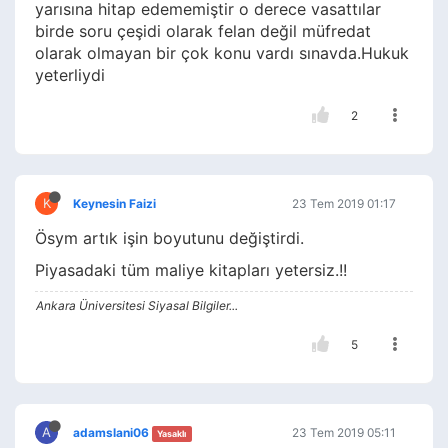
yarısına hitap edememiştir o derece vasattılar
birde soru çeşidi olarak felan değil müfredat
olarak olmayan bir çok konu vardı sınavda.Hukuk
yeterliydi
2
K
Keynesin Faizi
23 Tem 2019 01:17
Ösym artık işin boyutunu değiştirdi.
Piyasadaki tüm maliye kitapları yetersiz.!!
Ankara Üniversitesi Siyasal Bilgiler...
5
A
adamslani06
23 Tem 2019 05:11
Yasaklı