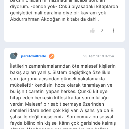
baksın oradan mı hazırladılar acaba soruları
diyorum. -bende yok- Cnkü piyasadaki kitaplarda
genişletici mali daralma diye bir kavram yok
Abdurrahman Akdoğan'ın kitabı da dahil.
2
P
paretowilfredo
23 Tem 2019 07:54
İletilerin zamanlamalarından öte malesef kişilerin
bakış açıları yanlış. Sistem değiştikçe özellikle
soru jargonu açısından günceli yakalamakla
mükelleftir kendisini hoca olarak tanımlayan ve
bu işin ticaretini yapan herkes. Çünkü kitleye
hitap eden herkesin kitlesi kadar sorumluluğu
vardır. Malesef bir sabit sermaye üzerinden
seneleri idare eden çok kişi var. A şahsı ya da B
şahsı ile değil meselemiz. Sorunumuz bu sosyal
fayda bilincinin kişisel kârın çok gerisinde kalmış