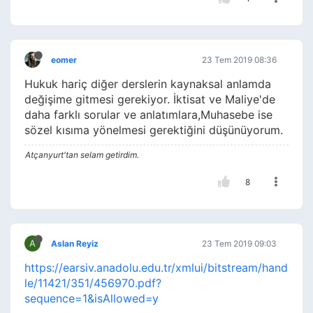
eomer
23 Tem 2019 08:36
Hukuk hariç diğer derslerin kaynaksal anlamda
değişime gitmesi gerekiyor. İktisat ve Maliye'de
daha farklı sorular ve anlatımlara,Muhasebe ise
sözel kısıma yönelmesi gerektiğini düşünüyorum.
Atçanyurt'tan selam getirdim.
8
A
Aslan Reyiz
23 Tem 2019 09:03
https://earsiv.anadolu.edu.tr/xmlui/bitstream/hand
le/11421/351/456970.pdf?
sequence=1&isAllowed=y