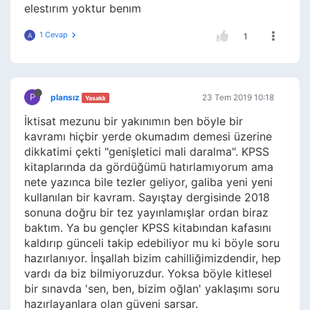
elestırım yoktur benım
1 Cevap
A
1
P
plansız
23 Tem 2019 10:18
Yasaklı
İktisat mezunu bir yakınımın ben böyle bir
kavramı hiçbir yerde okumadım demesi üzerine
dikkatimi çekti "genişletici mali daralma". KPSS
kitaplarında da gördüğümü hatırlamıyorum ama
nete yazınca bile tezler geliyor, galiba yeni yeni
kullanılan bir kavram. Sayıştay dergisinde 2018
sonuna doğru bir tez yayınlamışlar ordan biraz
baktım. Ya bu gençler KPSS kitabından kafasını
kaldırıp günceli takip edebiliyor mu ki böyle soru
hazırlanıyor. İnşallah bizim cahilliğimizdendir, hep
vardı da biz bilmiyoruzdur. Yoksa böyle kitlesel
bir sınavda 'sen, ben, bizim oğlan' yaklaşımı soru
hazırlayanlara olan güveni sarsar.