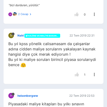
"bizi durduran, yürütür."
2 Cevap
0
H
N
Nahl
22 Tem 2019 22:31
HAZINE VE MALIYE BAKANLIĞI
Bu yıl kpss yönelik calisamasam da çalışanlar
adına cidden maliye sorularını yakalayan kaynak
hangisi diye çok merak ediyorum !
Bu yıl ki maliye soruları birincil piyasa sorularıydi
bence
1
H
heisenbergww
22 Tem 2019 22:53
Piyasadaki maliye kitapları bu yılkı sınavın