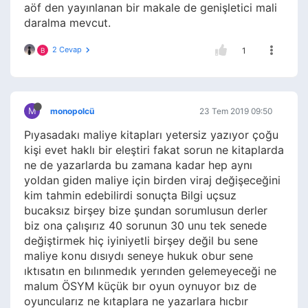
aöf den yayınlanan bir makale de genişletici mali
daralma mevcut.
2 Cevap
1
B
M
monopolcü
23 Tem 2019 09:50
Pıyasadakı maliye kitapları yetersiz yazıyor çoğu
kişi evet haklı bir eleştiri fakat sorun ne kitaplarda
ne de yazarlarda bu zamana kadar hep aynı
yoldan giden maliye için birden viraj değişeceğini
kim tahmin edebilirdi sonuçta Bilgi uçsuz
bucaksız birşey bize şundan sorumlusun derler
biz ona çalışırız 40 sorunun 30 unu tek senede
değiştirmek hiç iyiniyetli birşey değil bu sene
maliye konu dısıydı seneye hukuk obur sene
ıktısatın en bılınmedık yerınden gelemeyeceği ne
malum ÖSYM küçük bır oyun oynuyor bız de
oyuncularız ne kıtaplara ne yazarlara hıcbır