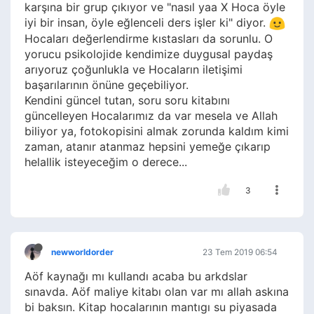
karşına bir grup çıkıyor ve "nasıl yaa X Hoca öyle
iyi bir insan, öyle eğlenceli ders işler ki" diyor.
Hocaları değerlendirme kıstasları da sorunlu. O
yorucu psikolojide kendimize duygusal paydaş
arıyoruz çoğunlukla ve Hocaların iletişimi
başarılarının önüne geçebiliyor.
Kendini güncel tutan, soru soru kitabını
güncelleyen Hocalarımız da var mesela ve Allah
biliyor ya, fotokopisini almak zorunda kaldım kimi
zaman, atanır atanmaz hepsini yemeğe çıkarıp
helallik isteyeceğim o derece...
3
newworldorder
23 Tem 2019 06:54
Aöf kaynağı mı kullandı acaba bu arkdslar
sınavda. Aöf maliye kitabı olan var mı allah askına
bi baksın. Kitap hocalarının mantıgı su piyasada