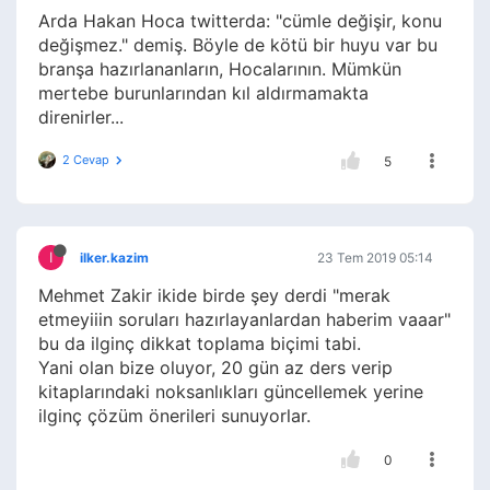
Arda Hakan Hoca twitterda: "cümle değişir, konu
değişmez." demiş. Böyle de kötü bir huyu var bu
branşa hazırlananların, Hocalarının. Mümkün
mertebe burunlarından kıl aldırmamakta
direnirler...
2 Cevap
5
I
ilker.kazim
23 Tem 2019 05:14
Mehmet Zakir ikide birde şey derdi "merak
etmeyiiin soruları hazırlayanlardan haberim vaaar"
bu da ilginç dikkat toplama biçimi tabi.
Yani olan bize oluyor, 20 gün az ders verip
kitaplarındaki noksanlıkları güncellemek yerine
ilginç çözüm önerileri sunuyorlar.
0