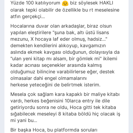
Yüzde 100 katılıyorum
biz söylesek HAKLI
olarak tepki olabilir de özellikle bu rt meselesine
atfın gerçekçi...
Hocalarına duvar olan arkadaşlar, biraz olsun
yapılan eleştirilere "şuna bak, altı üstü lisans
mezunu, X hocaya laf eder olmuş, hadsiz..."
demekten kendilerini alıkoyup, kavgamızın
aslında ekmek kavgası olduğunun, dolayısıyla da
"ulan yeni kitap mı alsam, bir gömlek mi" ikilemi
kadar acınası seçenekler arasında kalmış
olduğumuz bilincine varabilirlerse eğer, destek
olmasalar dahi engel olmamalarını
herkese yeteceğini de belirtmek isterim.
Mesela çok sağlam kara kapaklı bir maliye kitabı
vardı, herkes beğenisini 10larca entry ile dile
getiriyordu sonra ne oldu, Hoca gitti tek kitaba
sığabilecek meseleyi 8 kitaba böldü hiç olacak iş
mi yani bu...
Bir başka Hoca, bu platformda soruları