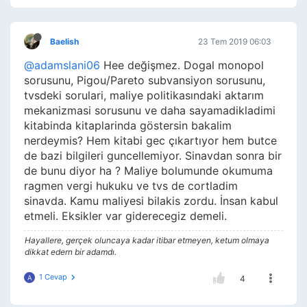
Baelish
23 Tem 2019 06:03
@adamslani06
Hee değişmez. Dogal monopol
sorusunu, Pigou/Pareto subvansiyon sorusunu,
tvsdeki sorulari, maliye politikasındaki aktarım
mekanizmasi sorusunu ve daha sayamadikladimi
kitabinda kitaplarinda göstersin bakalim
nerdeymis? Hem kitabi gec çıkartıyor hem butce
de bazi bilgileri guncellemiyor. Sinavdan sonra bir
de bunu diyor ha ? Maliye bolumunde okumuma
ragmen vergi hukuku ve tvs de cortladim
sinavda. Kamu maliyesi bilakis zordu. İnsan kabul
etmeli. Eksikler var giderecegiz demeli.
Hayallere, gerçek oluncaya kadar itibar etmeyen, ketum olmaya
dikkat edern bir adamdı.
1 Cevap
A
4