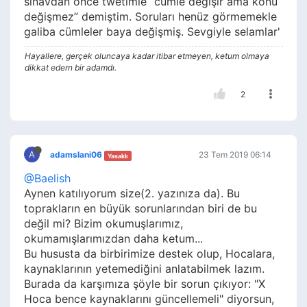
sınavdan önce twetimle “cümle değişir ama konu
değişmez” demiştim. Soruları henüz görmemekle
galiba cümleler baya değişmiş. Sevgiyle selamlar'
Hayallere, gerçek oluncaya kadar itibar etmeyen, ketum olmaya
dikkat edern bir adamdı.
2
A
adamslani06
23 Tem 2019 06:14
Yasaklı
@Baelish
Aynen katılıyorum size(2. yazınıza da). Bu
toprakların en büyük sorunlarından biri de bu
değil mi? Bizim okumuşlarımız,
okumamışlarımızdan daha ketum...
Bu hususta da birbirimize destek olup, Hocalara,
kaynaklarının yetemediğini anlatabilmek lazım.
Burada da karşımıza şöyle bir sorun çıkıyor: "X
Hoca bence kaynaklarını güncellemeli" diyorsun,