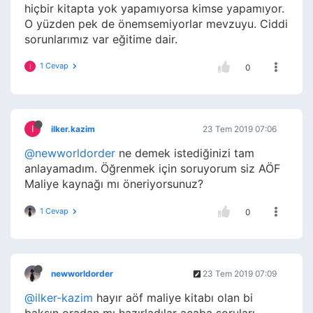
hiçbir kitapta yok yapamıyorsa kimse yapamıyor.
O yüzden pek de önemsemiyorlar mevzuyu. Ciddi
sorunlarımız var eğitime dair.
1 Cevap
I
0
I
ilker.kazim
23 Tem 2019 07:06
@newworldorder
ne demek istediğinizi tam
anlayamadım. Öğrenmek için soruyorum siz AÖF
Maliye kaynağı mı öneriyorsunuz?
1 Cevap
0
newworldorder
23 Tem 2019 07:09
@ilker-kazim
hayır aöf maliye kitabı olan bi