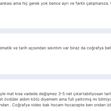
ankası ama hiç gerek yok bence ayrı ve farklı çalışmanıza.
tik ve tarih açısından sıkıntım var biraz da coğrafya bel
le mat kısa vadede değişmez 3-5 net çıkartabiliyosan tar
k evet övdüler aldım kötü diyemem ama full yattırmış mı bi
ndan . Coğrafya video bak hocam hocacepte ben ondan izl