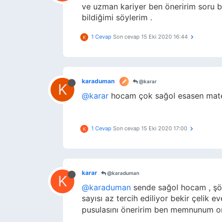
ve uzman kariyer ben öneririm soru b
bildiğimi söylerim .
1 Cevap
Son cevap
15 Eki 2020 16:44
K
karaduman
@karar
K
@karar
hocam çok sağol esasen matema
1 Cevap
Son cevap
15 Eki 2020 17:00
K
karar
@karaduman
K
@karaduman
sende sağol hocam , şöy
sayısı az tercih ediliyor bekir çeli
pusulasını öneririm ben memnunum o