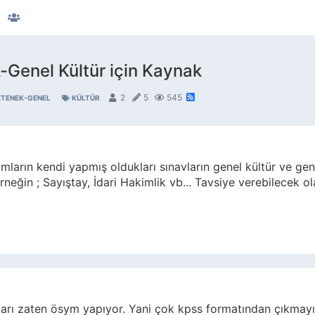
-Genel Kültür için Kaynak
2
5
545
ETENEK-GENEL
KÜLTÜR
arın kendi yapmış oldukları sınavların genel kültür ve gen
neğin ; Sayıştay, İdari Hakimlik vb... Tavsiye verebilecek ol
rı zaten ösym yapıyor. Yani çok kpss formatından çıkmayın 