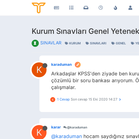
Kurum Sınavları Genel Yetenek
SINAVLAR
KURUM
SINAVLARI
GENEL
Y
karaduman
K
Arkadaşlar KPSS'den ziyade ben kuruml
çözümlü bir soru bankası arıyorum. Ör
çalışmalar.
1 Cevap
Son cevap
15 Eki 2020 14:27
K
karar
@karaduman
K
@karaduman
hocam saydığınız sınavla