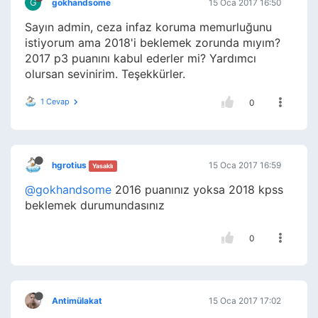
G
gokhandsome
15 Oca 2017 16:50
Sayın admin, ceza infaz koruma memurluğunu
istiyorum ama 2018'i beklemek zorunda mıyım?
2017 p3 puanını kabul ederler mi? Yardımcı
olursan sevinirim. Teşekkürler.
1 Cevap
0
hgrotius
15 Oca 2017 16:59
Yasaklı
@gokhandsome
2016 puanınız yoksa 2018 kpss
beklemek durumundasınız
0
Antimülakat
15 Oca 2017 17:02