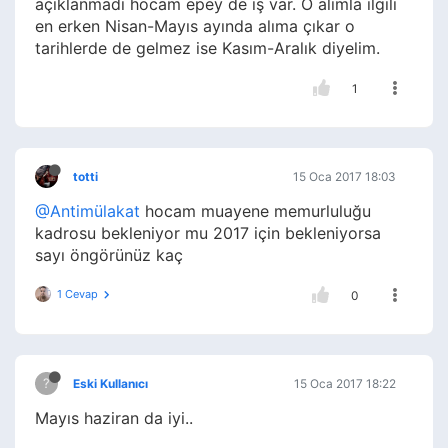
açıklanmadı hocam epey de iş var. O alımla ilgili
en erken Nisan-Mayıs ayında alıma çıkar o
tarihlerde de gelmez ise Kasım-Aralık diyelim.
1
totti
15 Oca 2017 18:03
@Antimülakat
hocam muayene memurluluğu
kadrosu bekleniyor mu 2017 için bekleniyorsa
sayı öngörünüz kaç
1 Cevap
0
?
Eski Kullanıcı
15 Oca 2017 18:22
Mayıs haziran da iyi..