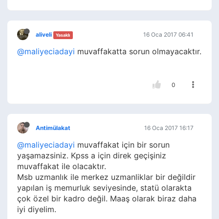
aliveli
16 Oca 2017 06:41
Yasaklı
@maliyeciadayi
muvaffakatta sorun olmayacaktır.
0
Antimülakat
16 Oca 2017 16:17
@maliyeciadayi
muvaffakat için bir sorun
yaşamazsiniz. Kpss a için direk geçişiniz
muvaffakat ile olacaktır.
Msb uzmanlık ile merkez uzmanliklar bir değildir
yapılan iş memurluk seviyesinde, statü olarakta
çok özel bir kadro değil. Maaş olarak biraz daha
iyi diyelim.