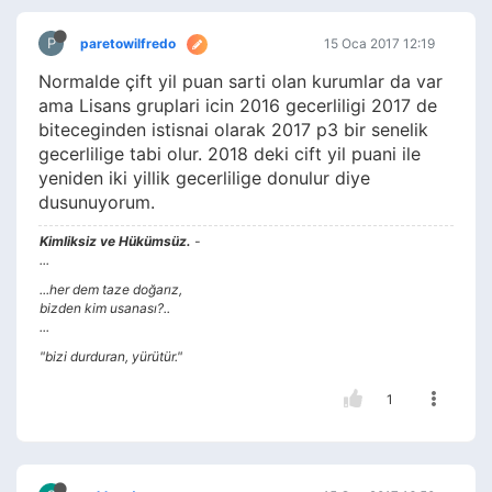
P
paretowilfredo
15 Oca 2017 12:19
Normalde çift yil puan sarti olan kurumlar da var
ama Lisans gruplari icin 2016 gecerliligi 2017 de
biteceginden istisnai olarak 2017 p3 bir senelik
gecerlilige tabi olur. 2018 deki cift yil puani ile
yeniden iki yillik gecerlilige donulur diye
dusunuyorum.
Kimliksiz ve Hükümsüz.
-
...
...her dem taze doğarız,
bizden kim usanası?..
...
"bizi durduran, yürütür."
1