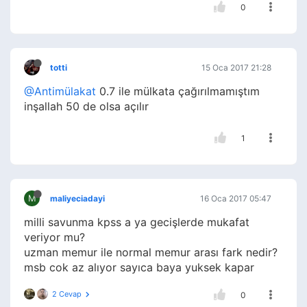
0
totti
15 Oca 2017 21:28
@Antimülakat
0.7 ile mülkata çağırılmamıştım
inşallah 50 de olsa açılır
1
M
maliyeciadayi
16 Oca 2017 05:47
milli savunma kpss a ya gecişlerde mukafat
veriyor mu?
uzman memur ile normal memur arası fark nedir?
msb cok az alıyor sayıca baya yuksek kapar
2 Cevap
0