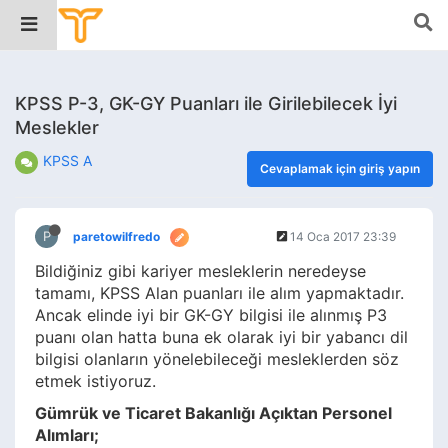
KPSS P-3, GK-GY Puanları ile Girilebilecek İyi
Meslekler
KPSS A
Cevaplamak için giriş yapın
P
paretowilfredo
14 Oca 2017 23:39
Bildiğiniz gibi kariyer mesleklerin neredeyse
tamamı, KPSS Alan puanları ile alım yapmaktadır.
Ancak elinde iyi bir GK-GY bilgisi ile alınmış P3
puanı olan hatta buna ek olarak iyi bir yabancı dil
bilgisi olanların yönelebileceği mesleklerden söz
etmek istiyoruz.
Gümrük ve Ticaret Bakanlığı Açıktan Personel
Alımları;