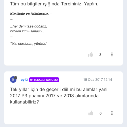
Tüm bu bilgiler ışığında Tercihinizi Yap!ın.
Kimliksiz ve Hükümsüz.
-
...
...her dem taze doğarız,
bizden kim usanası?..
...
"bizi durduran, yürütür."
3
E
eylül
15 Oca 2017 12:14
REKABET KURUMU
Tek yıllar için de geçerli diil mi bu alımlar yani
2017 P3 puanını 2017 ve 2018 alımlarında
kullanabiliriz?
0