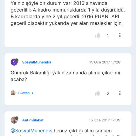
Yalnız şöyle bir durum var: 2016 sınavında
geçerlilik A kadro memurluklarda 1 yıla düşürüldü,
B kadrolarda yine 2 yıl geçerli. 2016 PUANLARI
geçerli olacaktır yukarıda yer alan meslekler için.
1
S
SosyalMühendis
15 Oca 2017 17:28
Gümrük Bakanlığı yakın zamanda alıma çıkar mı
acaba?
1 Cevap
0
Antimülakat
15 Oca 2017 17:39
@SosyalMühendis
henüz çıktığı alım sonucu