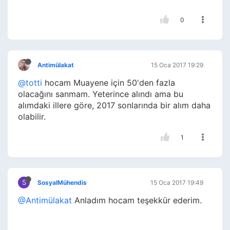
0
Antimülakat
15 Oca 2017 19:29
@totti
hocam Muayene için 50'den fazla
olacağını sanmam. Yeterince alındı ama bu
alımdaki illere göre, 2017 sonlarında bir alım daha
olabilir.
1
S
SosyalMühendis
15 Oca 2017 19:49
@Antimülakat
Anladım hocam teşekkür ederim.