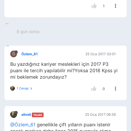
1
8 gün sonra
Ö
Özlem_61
25 Oca 2017 03:01
Bu yazdığınız kariyer meslekleri için 2017 P3
puanı ile tercih yapılabilir mi?Yoksa 2018 Kpss yi
mi beklemek zorundayız?
1 Cevap
0
aliveli
25 Oca 2017 06:36
Yasaklı
@Özlem_61
genellikle çift yılların puanı istenir