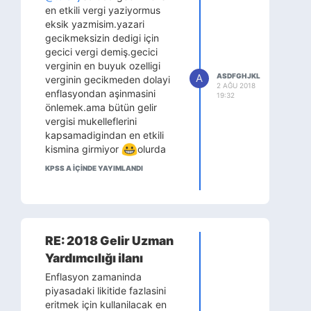
en etkili vergi yaziyormus
eksik yazmisim.yazari
gecikmeksizin dedigi için
gecici vergi demiş.gecici
verginin en buyuk ozelligi
A
ASDFGHJKL
verginin gecikmeden dolayi
2 AĞU 2018
enflasyondan aşinmasini
19:32
önlemek.ama bütün gelir
vergisi mukelleflerini
kapsamadigindan en etkili
kismina girmiyor
olurda
sınavda bu şekil cikarsa
KPSS A IÇINDE YAYIMLANDI
yaradana sığınıp gelir
vergisini işaretlerim
RE: 2018 Gelir Uzman
Yardımcılığı ilanı
Enflasyon zamaninda
piyasadaki likitide fazlasini
eritmek için kullanilacak en