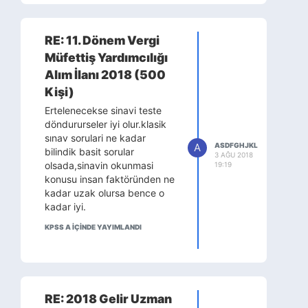
RE: 11. Dönem Vergi
Müfettiş Yardımcılığı
Alım İlanı 2018 (500
Kişi)
Ertelenecekse sinavi teste
döndururseler iyi olur.klasik
sınav sorulari ne kadar
A
ASDFGHJKL
bilindik basit sorular
3 AĞU 2018
olsada,sinavin okunmasi
19:19
konusu insan faktöründen ne
kadar uzak olursa bence o
kadar iyi.
KPSS A IÇINDE YAYIMLANDI
RE: 2018 Gelir Uzman