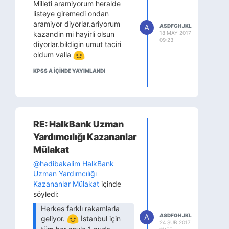
Milleti aramiyorum heralde
Güzel geçen bir
yetersizmisim)kazanan
listeye giremedi ondan
tecrübeydi, çok seri bir
arkadaslari tebrik ederim.ins
aramiyor diyorlar.ariyorum
şekilde tamamlandı. Ve
A
ASDFGHJKL
hepimizin gonlunce olur
kazandin mi hayirli olsun
18 MAY 2017
ben saat 10:45 gibi çok
hersey.
09:23
diyorlar.bildigin umut taciri
iyi bildiğim ve tanıdığım
oldum valla
Atatürk Bulvarını
kullanarak Kızılaya yola
KPSS A IÇINDE YAYIMLANDI
koyuldum...
O kemeri galiba herkes
unutuyor.mulakat sabahi
unuttugumu
RE: HalkBank Uzman
farketmistim.şansa o saatte
kizilayda bir kemer
Yardımcılığı Kazananlar
bulabildim,oda uzun geldi,ve
Mülakat
ucunu bir yere
@hadibakalim
HalkBank
tutturamiyordum.japon
Uzman Yardımcılığı
yapiştiricisi ile
Kazananlar Mülakat
içinde
yapiştirmıştım.mülakat 10
söyledi:
dakika sürmüş,evde kemeri
çıkarmam 20 dakika
Herkes farklı rakamlarla
sürmüştü.
A
ASDFGHJKL
geliyor.
İstanbul için
24 ŞUB 2017