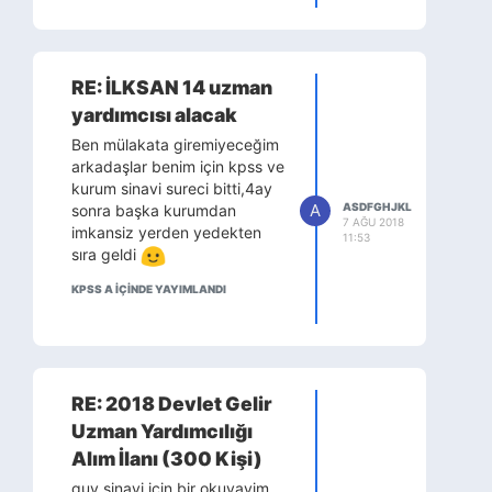
insanlari sorgulamiyorum ilber
ortayli gibi cahil diyorum
Mulakatlarda gazaniz
mübaret olsun,bilmediğinizi
RE: İLKSAN 14 uzman
attırsın,attıgınızı tuttursun
yardımcısı alacak
Ben mülakata giremiyeceğim
arkadaşlar benim için kpss ve
kurum sinavi sureci bitti,4ay
A
ASDFGHJKL
sonra başka kurumdan
7 AĞU 2018
imkansiz yerden yedekten
11:53
sıra geldi
KPSS A IÇINDE YAYIMLANDI
RE: 2018 Devlet Gelir
Uzman Yardımcılığı
Alım İlanı (300 Kişi)
guy sinavi için bir okuyayim