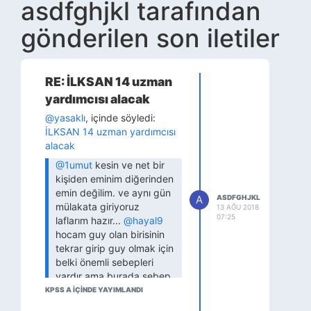
asdfghjkl tarafından
gönderilen son iletiler
RE: İLKSAN 14 uzman
yardımcısı alacak
@yasaklı
, içinde söyledi:
İLKSAN 14 uzman yardımcısı
alacak
@1umut
kesin ve net bir
kişiden eminim diğerinden
emin değilim. ve aynı gün
A
ASDFGHJKL
mülakata giriyoruz
13 AĞU 2018
07:25
laflarım hazır...
@hayal9
hocam guy olan birisinin
tekrar girip guy olmak için
belki önemli sebepleri
vardır ama burada sebep
ne olursa olsun geçerli bir
KPSS A IÇINDE YAYIMLANDI
şey gelmiyor aklıma gerek