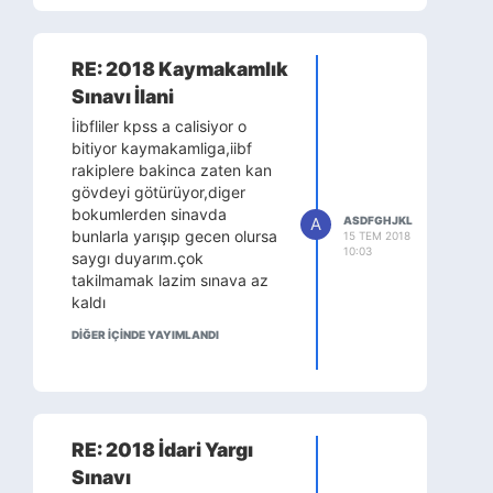
RE: 2018 Kaymakamlık
Sınavı İlani
İibfliler kpss a calisiyor o
bitiyor kaymakamliga,iibf
rakiplere bakinca zaten kan
gövdeyi götürüyor,diger
bokumlerden sinavda
A
ASDFGHJKL
bunlarla yarışıp gecen olursa
15 TEM 2018
10:03
saygı duyarım.çok
takilmamak lazim sınava az
kaldı
DİĞER IÇINDE YAYIMLANDI
RE: 2018 İdari Yargı
Sınavı