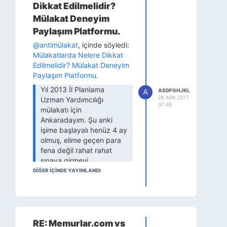
Dikkat Edilmelidir?
Mülakat Deneyim
Paylaşım Platformu.
@antimülakat
, içinde söyledi:
Mülakatlarda Nelere Dikkat
Edilmelidir? Mülakat Deneyim
Paylaşım Platformu.
Yıl 2013 İl Planlama
A
ASDFGHJKL
26 ARA 2017
Uzman Yardımcılığı
07:49
mülakatı için
Ankaradayım. Şu anki
işime başlayalı henüz 4 ay
olmuş, elime geçen para
fena değil rahat rahat
sınava girmeyi
planlıyorum. Mülakat
DİĞER IÇINDE YAYIMLANDI
sabahı oldu bir baktım
takımı getirmişim, kravat
var ama kemer yok.
Yolum mecburen Kızılaya
düşeceği için kemeri de
RE: Memurlar.com vs