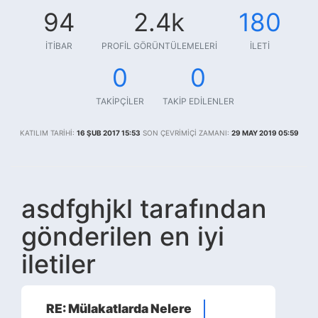
94
2.4k
180
İTIBAR
PROFIL GÖRÜNTÜLEMELERI
İLETI
0
0
TAKIPÇILER
TAKIP EDILENLER
KATILIM TARIHI:
16 ŞUB 2017 15:53
SON ÇEVRIMIÇI ZAMANI:
29 MAY 2019 05:59
asdfghjkl tarafından
gönderilen en iyi
iletiler
RE: Mülakatlarda Nelere