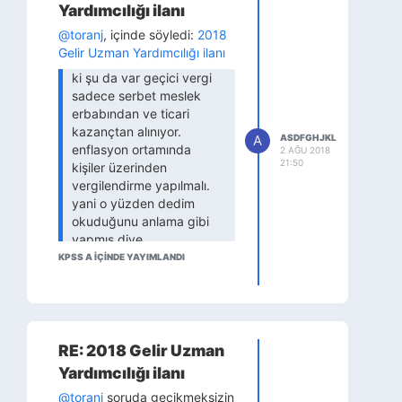
Yardımcılığı ilanı
@toranj
, içinde söyledi:
2018
Gelir Uzman Yardımcılığı ilanı
ki şu da var geçici vergi
sadece serbet meslek
erbabından ve ticari
kazançtan alınıyor.
A
ASDFGHJKL
enflasyon ortamında
2 AĞU 2018
21:50
kişiler üzerinden
vergilendirme yapılmalı.
yani o yüzden dedim
okuduğunu anlama gibi
yapmış diye
KPSS A IÇINDE YAYIMLANDI
2004 13.soru aynen hocam
yazar bence sadece
gecikmeksizin lafindan geçici
vergi demiş gibi geldi.2017
sorulari ve degisiklikler var
RE: 2018 Gelir Uzman
diye aldim kitabi,killandirdi
Yardımcılığı ilanı
beni
@toranj
soruda gecikmeksizin