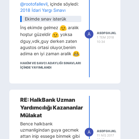
@rootofallevil
, içinde söyledi:
2018 İdari Yargı Sınavı
Ekimde sınav isterük
İnş ekimde gelmez
aralık
A
ASDFGHJKL
hoştur güzeldir
yoksa
1 TEM 2018
dguy,vdk,guy derken zaten
10:34
agustos ortasi oluyor,benim
adima en iyi zaman aralik
HAKİM VE SAVCI ADAYLIĞI SINAVLARI
IÇINDE YAYIMLANDI
RE: HalkBank Uzman
Yardımcılığı Kazananlar
Mülakat
Bence halkbank
uzmanligindan guya gecmek
A
ASDFGHJKL
11 NIS 2017
attan inip essege binmek gibi