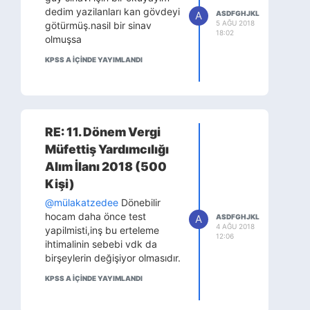
dedim yazilanları kan gövdeyi
A
ASDFGHJKL
5 AĞU 2018
götürmüş.nasil bir sinav
18:02
olmuşsa
KPSS A IÇINDE YAYIMLANDI
RE: 11. Dönem Vergi
Müfettiş Yardımcılığı
Alım İlanı 2018 (500
Kişi)
@mülakatzedee
Dönebilir
hocam daha önce test
A
ASDFGHJKL
4 AĞU 2018
yapilmisti,inş bu erteleme
12:06
ihtimalinin sebebi vdk da
birşeylerin değişiyor olmasıdır.
KPSS A IÇINDE YAYIMLANDI