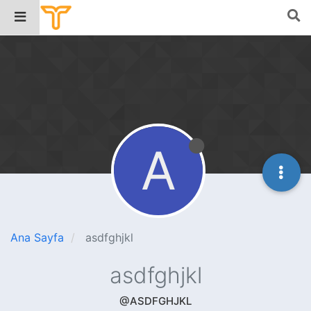
A
Ana Sayfa
asdfghjkl
asdfghjkl
@ASDFGHJKL