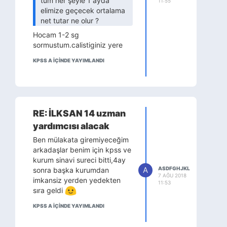
tüm her şeyle 1 ayda
11:55
elimize geçecek ortalama
net tutar ne olur ?
Hocam 1-2 sg
sormustum.calistiginiz yere
gore degisiyor.birinin maaşi
KPSS A IÇINDE YAYIMLANDI
2900 demisti ortalama.digeri
3050 demisti.ikiside
istanbulda calisiyordu.
RE: İLKSAN 14 uzman
yardımcısı alacak
Ben mülakata giremiyeceğim
arkadaşlar benim için kpss ve
kurum sinavi sureci bitti,4ay
A
ASDFGHJKL
sonra başka kurumdan
7 AĞU 2018
imkansiz yerden yedekten
11:53
sıra geldi
KPSS A IÇINDE YAYIMLANDI