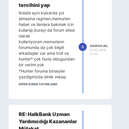
oradan hallederim diye
tercihini yap
düşündüm. O günün
İkiside aynı kulvarda yol
mülakat listesinin üçüncü
almasina ragmen,memurları
çeyreğinde yer aldığım
haber ve ilanlara bakmak icin
içinde çok acele etmedim.
kullanip,burayi da forum sitesi
9:30 gibi Kizilaydan
olarak
kemeri aldım, içişlerine
kullaniyorum.memurların
yürüyorum, 10 gibi de
A
ASDFGHJKL
forumunda da çok bilgili
orada oldum. Etrafa bir
9 HAZ 2018
arkadaşlar var ama troll ve
baktım orada bulunanların
01:04
hunter* çok fazla oldugundan
%90'ınında bordo veya
bir verimi yok
kırmızı kravat. Bendeki de
*Hunter foruma birseyler
lacivert desenli. Neyse
yazdiginizda direk mesaj
dedim arkadaşlar
gönderen,itina ile tanışmak
Kaymakamlık mülakatı
DİĞER IÇINDE YAYIMLANDI
isteyen,erkeğim dediginiz de
modunda gelmişler,
inanmayan,dağa taşa yüriyen
bende sıkıntı yok dedim.
insan çeşididir.3-5 yila
Sonra listeye bir baktım
kalmaz burayada gelirler
komisyon uçmuş, benden
önceki son 4 kişiye kadar
RE: HalkBank Uzman
ilerlemişler. Tamam rahat
Yardımcılığı Kazananlar
olmaya rahatimda bu
Mülakat