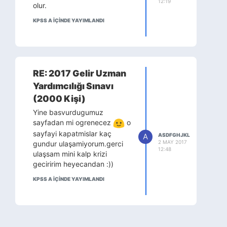
12:19
olur.
KPSS A IÇINDE YAYIMLANDI
RE: 2017 Gelir Uzman
Yardımcılığı Sınavı
(2000 Kişi)
Yine basvurdugumuz
sayfadan mi ogrenecez
o
sayfayi kapatmislar kaç
A
ASDFGHJKL
2 MAY 2017
gundur ulaşamiyorum.gerci
12:48
ulaşsam mini kalp krizi
geciririm heyecandan :))
KPSS A IÇINDE YAYIMLANDI