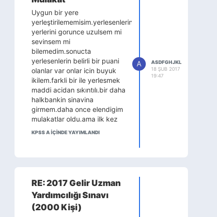
kadar ilerlenilmesi de
birden panik yaratıyor.
Uygun bir yere
Neyse birinci kişi girdi
yerleştirilememisim.yerlesenlerin
çıktı, ikincisi ortalarda
yerlerini gorunce uzulsem mi
yok, üçüncü kişiyi
sevinsem mi
hunharca zorlamişlar.
bilemedim.sonucta
Eleman kızarmış bozarmis
yerlesenlerin belirli bir puani
A
ASDFGHJKL
bir vaziyette çıktı. Ne
18 ŞUB 2017
olanlar var onlar icin buyuk
19:47
sordular dedim,
ikilem.farkli bir ile yerlesmek
bilmiyorum valla dedi
maddi acidan sıkıntılı.bir daha
bastı gitti. Dördüncüye
halkbankin sinavina
seslendiler o da ortalarda
girmem.daha once elendigim
yok. Beşinci sırada ben
mulakatlar oldu.ama ilk kez
varım. Sıra olarak öğleden
neden elendim alinanlar
KPSS A IÇINDE YAYIMLANDI
sonraya kalır diye
neden alindi
düşündüğüm mülakat,
bilmiyorum.uzman
yarım saat sonra çağrılan
yardimcilari icin yeterli
ben. İçeri girdim hoş beş
degilsiniz diyerek
hayata dair sorulardan
kontenjandan az kisi ile
RE: 2017 Gelir Uzman
sonra beklediğimden
kapatti.servis gorevlisi icin de
Yardımcılığı Sınavı
kolay 5 alan sorusu
heralde bu adam sirnak icin
sordular? Biri hariç
yeterli bu agri icin dediler .(
(2000 Kişi)
diğerlerine cevap verdim.
gerci ben onda da