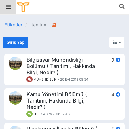
Etiketler
tanıtımı
Giriş Yap
Bilgisayar Mühendisliği
9
Bölümü ( Tanıtımı, Hakkında
Bilgi, Nedir? )
MÜHENDİSLİK
•
20 Eyl 2019 09:34
Kamu Yönetimi Bölümü (
4
Tanıtımı, Hakkında Bilgi,
Nedir? )
İİBF
•
4 Ara 2016 12:43
Uluslararası İlişkiler Bölümü (