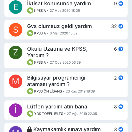
İktisat konusunda yardım
9
E
KPSS A
•
27 Haz 2020 18:06
Gvs olumsuz geldi yardım
32
S
KPSS A
•
6 Mar 2020 15:52
Okulu Uzatma ve KPSS,
6
Z
Yardım ?
KPSS A
•
27 Oca 2020 06:39
Bilgisayar programcılığı
2
M
ataması yardım ?
KPSS ÖN LİSANS
•
23 Kas 2019 18:39
Lütfen yardım atın bana
8
İ
YDS TOEFL IELTS
•
27 Ağu 2019 22:05
Kaymakamlık sınavı yardım
3