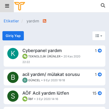
Etiketler
yardım
Giriş Yap
Cyberpanel yardım
1
K
TEKNOLOJİK ÜRÜNLER
•
20 Kas 2020
22:22
acil yardım/ mülakat sorusu
1
B
GÜNCEL
•
9 Eyl 2020 19:18
AÖF Acil yardım lütfen
15
S
İİBF
•
3 Eyl 2020 14:16